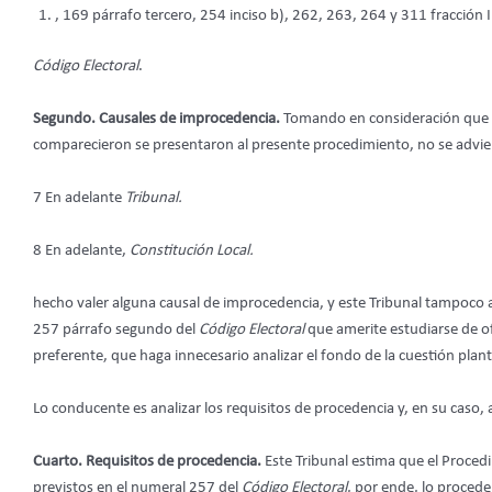
, 169 párrafo tercero, 254 inciso b), 262, 263, 264 y 311 fracción II
Código Electoral
.
Segundo. Causales de improcedencia.
Tomando en consideración que d
comparecieron se presentaron al presente procedimiento, no se advi
7 En adelante
Tribunal.
8 En adelante,
Constitución Local.
hecho valer alguna causal de improcedencia, y este Tribunal tampoco ad
257 párrafo segundo del
Código Electoral
que amerite estudiarse de of
preferente, que haga innecesario analizar el fondo de la cuestión plan
Lo conducente es analizar los requisitos de procedencia y, en su caso, 
Cuarto. Requisitos de procedencia.
Este Tribunal estima que el Proced
previstos en el numeral 257 del
Código Electoral
, por ende, lo procede