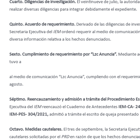
Cuarto. Diligencias de investigación.
El veintinueve de julio, la autorid
realizar diversas diligencias para integrar debidamente el expediente.
Quinto. Acuerdo de requerimiento
.
Derivado de las diligencias de inve
Secretaria Ejecutiva del
IEM
ordenó requerir al medio de comunicació
diversa información relativa a los hechos denunciados.
Sexto. Cumplimiento de requerimiento por “Lzc Anuncia”.
Mediante ac
tuvo a
al medio de comunicación “Lzc Anuncia”, cumpliendo con el requerimi
agosto.
Séptimo. Reencauzamiento y admisión a trámite del Procedimiento Es
Ejecutiva del
IEM
reencauzó el Cuaderno de Antecedentes
IEM-CA- 2
IEM-PES- 304/2021,
admitió a trámite el escrito de queja presentado
Octavo. Medidas cautelares.
El tres de septiembre, la Secretaria Ejecu
cautelares solicitadas por el
PRD
en razón de que los hechos denunciad