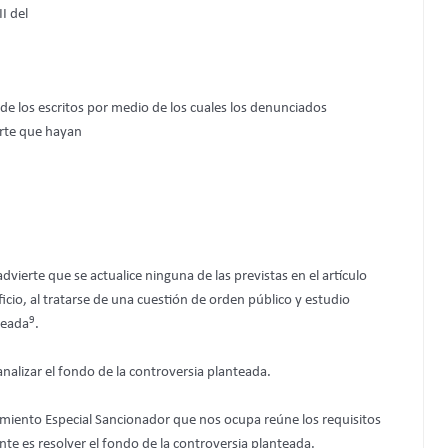
I del
e los escritos por medio de los cuales los denunciados
erte que hayan
vierte que se actualice ninguna de las previstas en el artículo
icio, al tratarse de una cuestión de orden público y estudio
9
teada
.
analizar el fondo de la controversia planteada.
imiento Especial Sancionador que nos ocupa reúne los requisitos
nte es resolver el fondo de la controversia planteada.