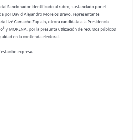
ial Sancionador identificado al rubro, sustanciado por el
da por David Alejandro Morelos Bravo, representante
ía Itzé Camacho Zapiain, otrora candidata a la Presidencia
5
jo
y MORENA, por la presunta utilización de recursos públicos
quidad en la contienda electoral.
festación expresa.