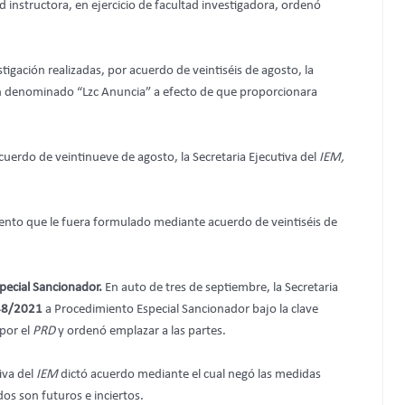
ad instructora, en ejercicio de facultad investigadora, ordenó
stigación realizadas, por acuerdo de veintiséis de agosto, la
n denominado “Lzc Anuncia” a efecto de que proporcionara
uerdo de veintinueve de agosto, la Secretaria Ejecutiva del
IEM,
ento que le fuera formulado mediante acuerdo de veintiséis de
pecial Sancionador.
En auto de tres de septiembre, la Secretaria
48/2021
a Procedimiento Especial Sancionador bajo la clave
 por el
PRD
y ordenó emplazar a las partes.
tiva del
IEM
dictó acuerdo mediante el cual negó las medidas
os son futuros e inciertos.