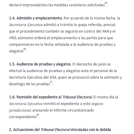
[5]
declaró improcedentes las medidas cautelares solicitadas
.
1.4. Admisión y emplazamiento.
Por acuerdo de la misma fecha, la
Secretaria Ejecutiva
admitió a trámite la queja referida; precisó
que el procedimiento también se seguiría en contra del
PAN
y el
PRD
; asimismo ordenó el emplazamiento a las partes para que
comparecieran en la fecha señalada a la audiencia de pruebas y
[6]
alegatos
.
1.5. Audiencia de pruebas y alegatos.
El dieciocho de junio se
efectuó la audiencia de pruebas y alegatos ante el personal de la
Secretaría Ejecutiva del
IEM,
quien se pronunció sobre la admisión y
[7]
desahogo de las pruebas
.
1.6. Remisión del expediente al
Tribunal Electoral.
El mismo día la
Secretaria Ejecutiva
remitió el expediente a este
órgano
jurisdiccional,
anexando el informe circunstanciado
[8]
correspondiente
.
2. Actuaciones del
Tribunal Electoral
vinculadas con la debida