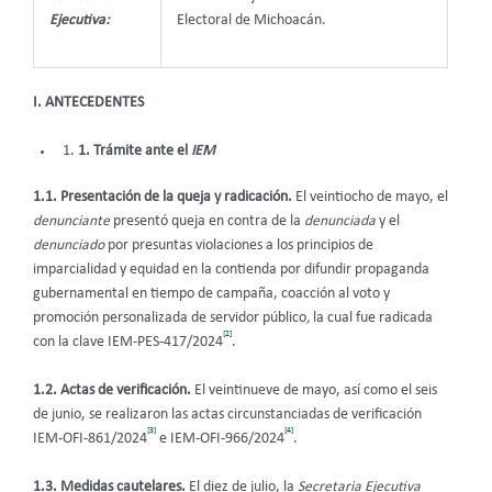
Ejecutiva:
Electoral de Michoacán.
I. ANTECEDENTES
1. Trámite ante el
IEM
1.1. Presentación de la queja y radicación.
El veintiocho de mayo, el
denunciante
presentó queja en contra de la
denunciada
y el
denunciado
por presuntas violaciones a los principios de
imparcialidad y equidad en la contienda por difundir propaganda
gubernamental en tiempo de campaña, coacción al voto y
promoción personalizada de servidor público
,
la cual fue radicada
[2]
con la clave IEM-PES-417/2024
.
1.2. Actas de verificación.
El veintinueve de mayo, así como el seis
de junio, se realizaron las actas circunstanciadas de verificación
[3]
[4]
IEM-OFI-861/2024
e IEM-OFI-966/2024
.
1.3. Medidas cautelares.
El diez de julio, la
Secretaria Ejecutiva