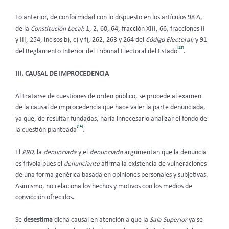
Lo anterior, de conformidad con lo dispuesto en los artículos 98 A,
de la
Constitución Local
; 1, 2, 60, 64, fracción XIII, 66, fracciones II
y III, 254, incisos b), c) y f), 262, 263 y 264 del
Código Electoral;
y 91
[13]
del Reglamento Interior del Tribunal Electoral del Estado
.
III. CAUSAL DE IMPROCEDENCIA
Al tratarse de cuestiones de orden público, se procede al examen
de la causal de improcedencia que hace valer la parte denunciada,
ya que, de resultar fundadas, haría innecesario analizar el fondo de
[14]
la cuestión planteada
.
El
PRD
, la
denunciada
y el
denunciado
argumentan que la denuncia
es frívola pues el
denunciante
afirma la existencia de vulneraciones
de una forma genérica basada en opiniones personales y subjetivas.
Asimismo, no relaciona los hechos y motivos con los medios de
convicción ofrecidos.
Se
desestima
dicha causal en atención a que la
Sala Superior
ya se