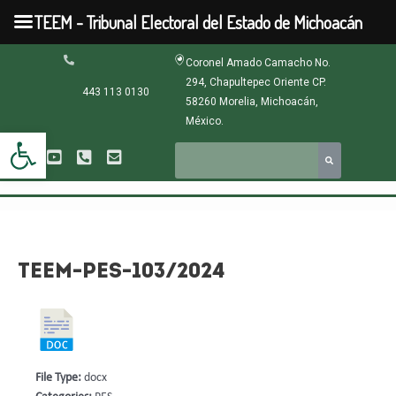
Ir
TEEM - Tribunal Electoral del Estado de Michoacán
al
contenido
Navegación
Coronel Amado Camacho No.
de
294, Chapultepec Oriente CP.
entradas
443 113 0130
58260 Morelia, Michoacán,
México.
Abrir barra de herramientas
TEEM-PES-103/2024
File Type:
docx