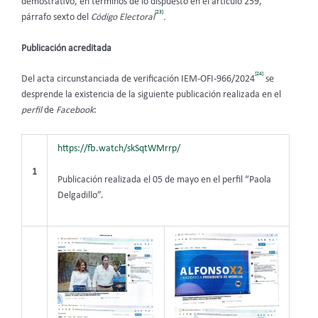
demostrativo, en términos de lo dispuesto en el artículo 259,
[23]
párrafo sexto del
Código Electoral
.
Publicación acreditada
[24]
Del acta circunstanciada de verificación IEM-OFI-966/2024
se
desprende la existencia de la siguiente publicación realizada en el
perfil
de
Facebook
:
https://fb.watch/skSqtWMrrp/
1
Publicación realizada el 05 de mayo en el perfil “Paola
Delgadillo”.