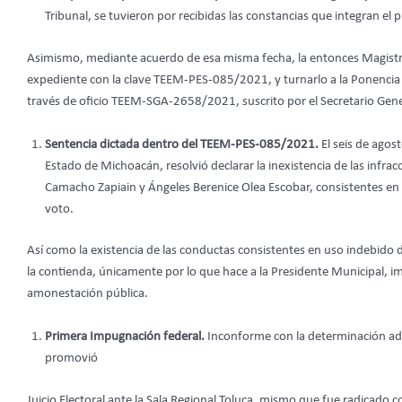
Tribunal, se tuvieron por recibidas las constancias que integran el
Asimismo, mediante acuerdo de esa misma fecha, la entonces Magistrad
expediente con la clave TEEM-PES-085/2021, y turnarlo a la Ponencia
través de oficio TEEM-SGA-2658/2021, suscrito por el Secretario Gene
Sentencia dictada dentro del TEEM-PES-085/2021.
El seis de agost
Estado de Michoacán, resolvió declarar la inexistencia de las infrac
Camacho Zapiain y Ángeles Berenice Olea Escobar, consistentes en el
voto.
Así como la existencia de las conductas consistentes en uso indebido d
la contienda, únicamente por lo que hace a la Presidente Municipal, i
amonestación pública.
Primera Impugnación federal.
Inconforme con la determinación ado
promovió
Juicio Electoral ante la Sala Regional Toluca, mismo que fue radicado c