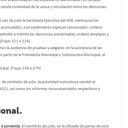
minó la acumulación del expediente identificado con la clave
xiste conexidad de la causa y vinculación entre las denuncias.
l seis de julio la Secretaria Ejecutiva del IEM, reencauzó los
cumulados, a procedimiento especial sancionador; ordenó
 admitió a trámite las denuncias presentadas; ordenó emplazar y
. (Fojas 221 a 224)
ativo la audiencia de pruebas y alegatos sin la asistencia de las
r parte de la Presidenta Municipal y Subtesorera Municipal, el
cipal. (Fojas 238 a 279)
 veintidós de julio, la autoridad instructora remitió el
021, así como los informes circunstanciados respectivos y
onal.
o a ponencia.
El veintitrés de julio, en la oficialía de partes de este