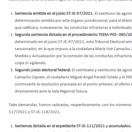
Sentencia emitida en el juicio ST-JE-97/2021.
El veintiuno de agost
determinación emitida por este órgano jurisdiccional, para el efec
que calificara, nuevamente, las conductas infractoras e individuali
Segunda sentencia dictada en el procedimiento TEEM-PES- 085/2
determinado en el juicio ST-JE-97/2021, este Tribunal Electoral emi
sancionador, en la que impuso a la ciudadana María Itzé Camacho 
Medida y Actualización por la comisión de las conductas infractor
culpa
in vigilando
.
Segundo juicio electoral federal.
El veintisiete y veintiocho de ago
Camacho Zapiain, el ciudadano Miguel Ángel Peraldi Sotelo y el P
controvertir la resolución precisada en el punto anterior; el últim
directamente ante la Sala Regional Toluca.
Tales demandas, fueron radicadas, respectivamente, con los números
117/2021 y ST-JE-118/2021.
Sentencia dictada en el expediente ST-JE-111/2021 y acumulados