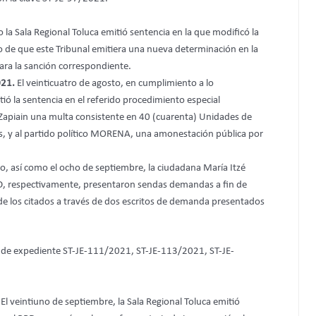
o la Sala Regional Toluca emitió sentencia en la que modificó la
to de que este Tribunal emitiera una nueva determinación en la
zara la sanción correspondiente.
021.
El veinticuatro de agosto, en cumplimiento a lo
tió la sentencia en el referido procedimiento especial
Zapiain una multa consistente en 40 (cuarenta) Unidades de
as, y al partido político MORENA, una amonestación pública por
sto, así como el ocho de septiembre, la ciudadana María Itzé
RD, respectivamente, presentaron sendas demandas a fin de
o de los citados a través de dos escritos de demanda presentados
 de expediente ST-JE-111/2021, ST-JE-113/2021, ST-JE-
.
El veintiuno de septiembre, la Sala Regional Toluca emitió