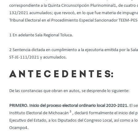
correspondiente a la Quinta Circunscripción Plurinominal1, de cuatro 
132/2021 acumulados; que revocó, en lo que fue materia de impugnació
Tribunal Electoral en el Procedimiento Especial Sancionador TEEM-PES
1 En adelante Sala Regional Toluca.
2 Sentencia dictada en cumplimiento a la ejecutoria emitida por la Sala 
ST-JE-111/2021 y acumulados.
A N T E C E D E N T E S:
De las constancias que obran en autos, se desprende lo siguiente:
PRIMERO. Inicio del proceso electoral ordinario local 2020-2021.
El s
3
Instituto Electoral de Michoacán
, declaró formalmente el inicio del p
Ejecutivo del Estado, a los Diputados del Congreso Local, así como a 
Ocampo4.