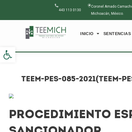
Ir
Navegación
Coronel Amado Camacho N
al
de
443 113 0130
Michoacán, México.
contenido
entradas
INICIO
SENTENCIAS
Abrir barra de herramientas
TEEM-PES-085-2021(TEEM-PE
PROCEDIMIENTO ES
SANCIONADOR