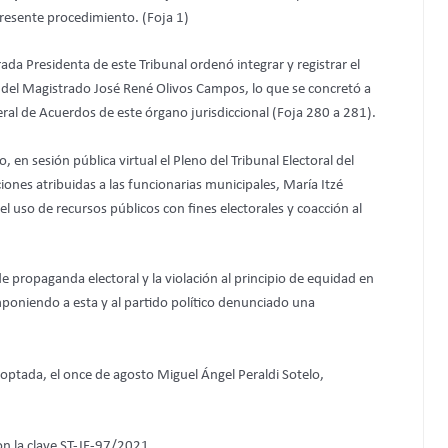
 presente procedimiento. (Foja 1)
a Presidenta de este Tribunal ordenó integrar y registrar el
 del Magistrado José René Olivos Campos, lo que se concretó a
ral de Acuerdos de este órgano jurisdiccional (Foja 280 a 281).
o, en sesión pública virtual el Pleno del Tribunal Electoral del
ciones atribuidas a las funcionarias municipales, María Itzé
 uso de recursos públicos con fines electorales y coacción al
e propaganda electoral y la violación al principio de equidad en
mponiendo a esta y al partido político denunciado una
ptada, el once de agosto Miguel Ángel Peraldi Sotelo,
on la clave ST-JE-97/2021.