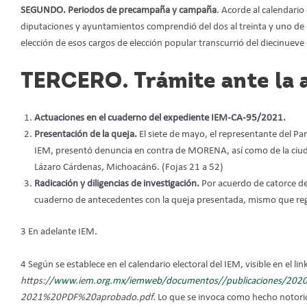
SEGUNDO. Periodos de precampaña y campaña
. Acorde al calendario
diputaciones y ayuntamientos comprendió del dos al treinta y uno de e
elección de esos cargos de elección popular transcurrió del diecinueve d
TERCERO. Trámite ante la a
Actuaciones en el cuaderno del expediente IEM-CA-95/2021.
Presentación de la queja.
El siete de mayo, el representante del Pa
IEM, presentó denuncia en contra de MORENA, así como de la ciud
Lázaro Cárdenas, Michoacán6. (Fojas 21 a 52)
Radicación y diligencias de investigación.
Por acuerdo de catorce de
cuaderno de antecedentes con la queja presentada, mismo que regi
3 En adelante IEM.
4 Según se establece en el calendario electoral del IEM, visible en el lin
https:/
/www.i
e
m.org.mx/iemweb/documentos//publicaciones/2020
2021%20PDF%20aprobado.pdf.
Lo que se invoca como hecho notorio 