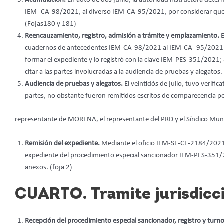
Acumulación.
En auto de dos junio, la autoridad instructora deter
IEM- CA-98/2021, al diverso IEM-CA-95/2021, por considerar que e
(Fojas180 y 181)
Reencauzamiento, registro, admisión a trámite y emplazamiento.
E
cuadernos de antecedentes IEM-CA-98/2021 al IEM-CA- 95/2021 a
formar el expediente y lo registró con la clave IEM-PES-351/2021;
citar a las partes involucradas a la audiencia de pruebas y alegatos
Audiencia de pruebas y alegatos.
El veintidós de julio, tuvo verific
partes, no obstante fueron remitidos escritos de comparecencia po
representante de MORENA, el representante del PRD y el Síndico Muni
Remisión del expediente.
Mediante el oficio IEM-SE-CE-2184/2021 de
expediente del procedimiento especial sancionador IEM-PES-351/2
anexos. (foja 2)
CUARTO. Tramite jurisdicci
Recepción del procedimiento especial sancionador, registro y turn