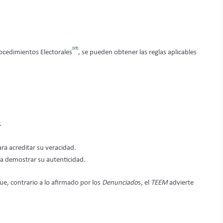
[15]
rocedimientos Electorales
, se pueden obtener las reglas aplicables
.
ara acreditar su veracidad.
da demostrar su autenticidad.
ue, contrario a lo afirmado por los
Denunciado
s, el
TEEM
advierte