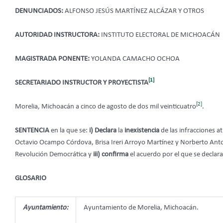
DENUNCIADOS:
ALFONSO JESÚS MARTÍNEZ ALCÁZAR Y OTROS
AUTORIDAD INSTRUCTORA:
INSTITUTO ELECTORAL DE MICHOACÁN
MAGISTRADA PONENTE:
YOLANDA CAMACHO OCHOA
[1]
SECRETARIADO INSTRUCTOR Y PROYECTISTA
[2]
Morelia, Michoacán a cinco de agosto de dos mil veinticuatro
.
SENTENCIA
en la que se:
i)
Declara
la
inexistencia
de las infracciones a
Octavio Ocampo Córdova, Brisa Ireri Arroyo Martínez y Norberto Ant
Revolución Democrática y
iii) confirma
el acuerdo por el que se decla
GLOSARIO
Ayuntamiento:
Ayuntamiento de Morelia, Michoacán.