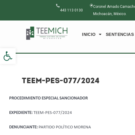
Ir
Navegación
Coronel Amado Camacho N
al
de
443 113 0130
Michoacán, México.
contenido
entradas
INICIO
SENTENCIAS
Abrir barra de herramientas
TEEM-PES-077/2024
PROCEDIMIENTO ESPECIAL SANCIONADOR
EXPEDIENTE:
TEEM-PES-077/2024
DENUNCIANTE:
PARTIDO POLÍTICO MORENA