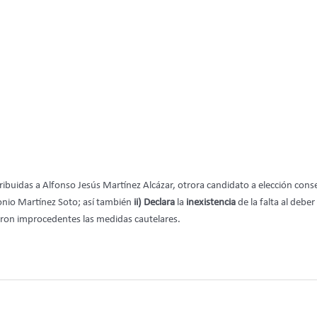
tribuidas a Alfonso Jesús Martínez Alcázar, otrora candidato a elección co
onio Martínez Soto; así también
ii) Declara
la
inexistencia
de la falta al deber
raron improcedentes las medidas cautelares.