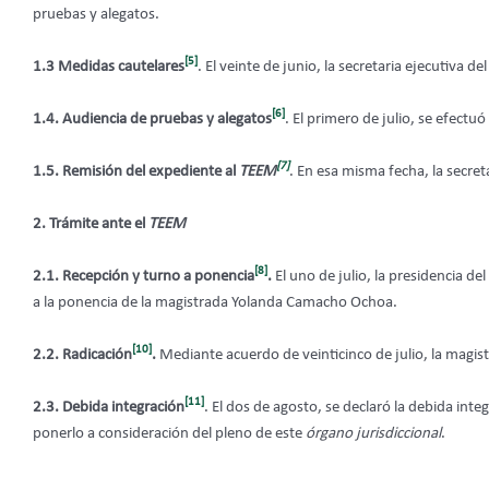
pruebas y alegatos.
[5]
1.3 Medidas cautelares
. El veinte de junio, la secretaria ejecutiva de
[6]
1.4. Audiencia de pruebas y alegatos
. El primero de julio, se efectu
[7]
1.5. Remisión del expediente al
TEEM
. En esa misma fecha, la secret
2. Trámite ante el
TEEM
[8]
2.1. Recepción y turno a ponencia
.
El uno de julio, la presidencia del
a la ponencia de la magistrada Yolanda Camacho Ochoa.
[10]
2.2. Radicación
.
Mediante acuerdo de veinticinco de julio, la magis
[11]
2.3. Debida integración
. El dos de agosto, se declaró la debida inte
ponerlo a consideración del pleno de este
órgano
jurisdiccional
.