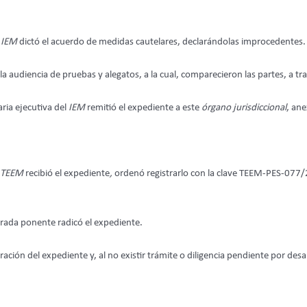
l
IEM
dictó el acuerdo de medidas cautelares, declarándolas improcedentes.
ó la audiencia de pruebas y alegatos, a la cual, comparecieron las partes, a tr
aria ejecutiva del
IEM
remitió el expediente a este
órgano
jurisdiccional
, an
TEEM
recibió el expediente
,
ordenó registrarlo con la clave TEEM-PES-077/
trada ponente radicó el expediente.
gración del expediente y, al no existir trámite o diligencia pendiente por de