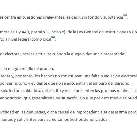
[14]
e centre en cuestiones irrelevantes, es decir, sin fondo y substancia
.
erales 1 y 440, párrafo 1, inciso e), de la Ley General de Instituciones y P
[16]
to a nivel federal como local
.
r electoral local se actualiza cuando la queja o denuncia presentada:
s en ningún medio de prueba.
tente y, por tanto, los hechos no constituyan una falta o violación electoral
por ser notorio y evidente que no se encuentran al amparo del derecho.
a sola lectura cuidadosa del escrito y no se presenten las pruebas mínimas p
er noticioso, que generalicen una situación, sin que por otro medio se pue
frivolidad en las denuncias, dicha causal de improcedencia se desestima porq
nentes y suficientes para acreditar los hechos denunciados.