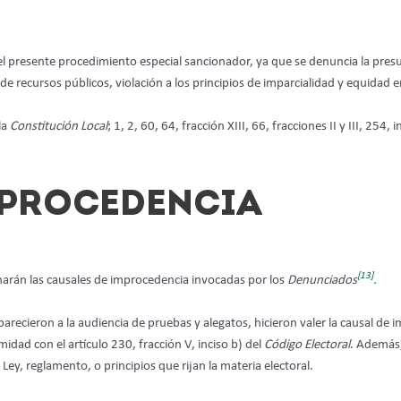
el presente procedimiento especial sancionador, ya que se denuncia la presu
e recursos públicos, violación a los principios de imparcialidad y equidad e
la
Constitución Local
; 1, 2, 60, 64, fracción XIII, 66, fracciones II y III, 254
MPROCEDENCIA
[13]
narán las causales de improcedencia invocadas por los
Denunciados
.
parecieron a la audiencia de pruebas y alegatos, hicieron valer la causal de 
idad con el artículo 230, fracción V, inciso b) del
Código Electoral
. Además,
, Ley, reglamento, o principios que rijan la materia electoral.