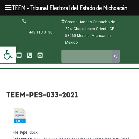
Ir
TEEM - Tribunal Electoral del Estado de Michoacán
al
contenido
Navegación
Coronel Amado Camacho No.
de
294, Chapultepec Oriente CP.
entradas
443 113 0130
58260 Morelia, Michoacán,
México.
Abrir barra de herramientas
TEEM-PES-033-2021
File Type:
docx