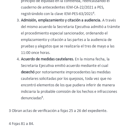
principio de equidad en la contienda, reencausando el
cuaderno de antecedentes IEM-CA-22/2021 a PES,
4
registrándolo con la clave IEM-PES-63/2021
.
Admisión, emplazamiento y citación a audiencia.
A través
del mismo acuerdo la Secretaria Ejecutiva admitió a trámite
el procedimiento especial sancionador, ordenando el
emplazamiento y citación a las partes a la audiencia de
pruebas y alegatos que se realizaría el tres de mayo a las
11:00 once horas.
Acuerdo de medidas cautelares.
En la misma fecha, la
Secretaria Ejecutiva emitió acuerdo mediante el cual
desechó
por notoriamente improcedentes las medidas
cautelares solicitadas por los quejosos, toda vez que no
encontró elementos de los que pudiera inferir de manera
indiciaria la probable comisión de los hechos e infracciones
5
denunciadas
.
3 Obran actas de verificación a fojas 25 a 26 del expediente.
4 Fojas 81 a 84.