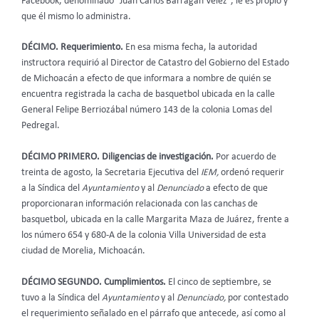
Facebook, denominado “Juan Carlos Barragán Vélez”, le es propio y
que él mismo lo administra.
DÉCIMO. Requerimiento.
En esa misma fecha, la autoridad
instructora requirió al Director de Catastro del Gobierno del Estado
de Michoacán a efecto de que informara a nombre de quién se
encuentra registrada la cacha de basquetbol ubicada en la calle
General Felipe Berriozábal número 143 de la colonia Lomas del
Pedregal.
DÉCIMO PRIMERO. Diligencias de investigación.
Por acuerdo de
treinta de agosto, la Secretaria Ejecutiva del
IEM,
ordenó requerir
a la Síndica del
Ayuntamiento
y al
Denunciado
a efecto de que
proporcionaran información relacionada con las canchas de
basquetbol, ubicada en la calle Margarita Maza de Juárez, frente a
los número 654 y 680-A de la colonia Villa Universidad de esta
ciudad de Morelia, Michoacán.
DÉCIMO SEGUNDO. Cumplimientos.
El cinco de septiembre, se
tuvo a la Síndica del
Ayuntamiento
y al
Denunciado,
por contestado
el requerimiento señalado en el párrafo que antecede, así como al