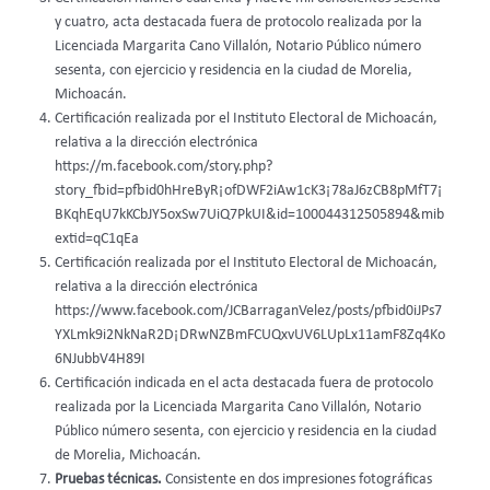
y cuatro, acta destacada fuera de protocolo realizada por la
Licenciada Margarita Cano Villalón, Notario Público número
sesenta, con ejercicio y residencia en la ciudad de Morelia,
Michoacán.
Certificación realizada por el Instituto Electoral de Michoacán,
relativa a la dirección electrónica
https://m.facebook.com/story.php?
story_fbid=pfbid0hHreByR¡ofDWF2iAw1cK3¡78aJ6zCB8pMfT7¡
BKqhEqU7kKCbJY5oxSw7UiQ7PkUI&id=100044312505894&mib
extid=qC1qEa
Certificación realizada por el Instituto Electoral de Michoacán,
relativa a la dirección electrónica
https://www.facebook.com/JCBarraganVelez/posts/pfbid0iJPs7
YXLmk9i2NkNaR2D¡DRwNZBmFCUQxvUV6LUpLx11amF8Zq4Ko
6NJubbV4H89I
Certificación indicada en el acta destacada fuera de protocolo
realizada por la Licenciada Margarita Cano Villalón, Notario
Público número sesenta, con ejercicio y residencia en la ciudad
de Morelia, Michoacán.
Pruebas técnicas.
Consistente en dos impresiones fotográficas