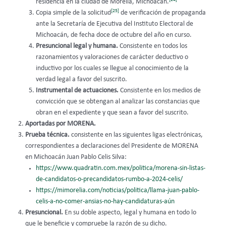
residencia en la ciudad de Morelia, Michoacán.
[25]
Copia simple de la solicitud
de verificación de propaganda
ante la Secretaría de Ejecutiva del Instituto Electoral de
Michoacán, de fecha doce de octubre del año en curso.
Presuncional legal y humana.
Consistente en todos los
razonamientos y valoraciones de carácter deductivo o
inductivo por los cuales se llegue al conocimiento de la
verdad legal a favor del suscrito.
Instrumental de actuaciones.
Consistente en los medios de
convicción que se obtengan al analizar las constancias que
obran en el expediente y que sean a favor del suscrito.
Aportadas por MORENA.
Prueba técnica.
consistente en las siguientes ligas electrónicas,
correspondientes a declaraciones del Presidente de MORENA
en Michoacán Juan Pablo Celis Silva:
https://www.quadratin.com.mex/politica/morena-sin-listas-
de-candidatos-o-precandidatos-rumbo-a-2024-celis/
https://mimorelia.com/noticias/politica/llama-juan-pablo-
celis-a-no-comer-ansias-no-hay-candidaturas-aún
Presuncional.
En su doble aspecto, legal y humana en todo lo
que le beneficie y compruebe la razón de su dicho.