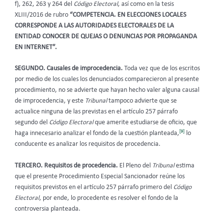
f), 262, 263 y 264 del
Código Electoral
, así como en la tesis
XLIII/2016 de rubro
“COMPETENCIA. EN ELECCIONES LOCALES
CORRESPONDE A LAS AUTORIDADES ELECTORALES DE LA
ENTIDAD CONOCER DE QUEJAS O DENUNCIAS POR PROPAGANDA
EN INTERNET”.
SEGUNDO. Causales de improcedencia.
Toda vez que de los escritos
por medio de los cuales los denunciados comparecieron al presente
procedimiento, no se advierte que hayan hecho valer alguna causal
de improcedencia, y este
Tribunal
tampoco advierte que se
actualice ninguna de las previstas en el artículo 257 párrafo
segundo del
Código Electoral
que amerite estudiarse de oficio, que
[9]
haga innecesario analizar el fondo de la cuestión planteada,
lo
conducente es analizar los requisitos de procedencia.
TERCERO. Requisitos de procedencia.
El Pleno del
Tribunal
estima
que el presente Procedimiento Especial Sancionador reúne los
requisitos previstos en el artículo 257 párrafo primero del
Código
Electoral
, por ende, lo procedente es resolver el fondo de la
controversia planteada.