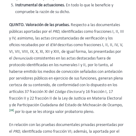
Instrumental de actuaciones.
En todo lo que le beneficie y
compruebe la razón de su dicho.
QUINTO. Valoración de las pruebas.
Respecto a las documentales
públicas aportadas por el
PRD
, identificadas como fracciones I, II, III
y IV; asimismo, las actas circunstanciadas de verificación y los
oficios recabados por el
IEM
descritas como fracciones I, II, II, IV, V,
VI, VII, VIII, IX, X, XI, XII y XIII, de igual forma, las presentadas por
el
Denunciado
consistentes en las actas destacadas fuera de
protocolo identificadas en los numerales I y II, por lo tanto, al
haberse emitido los medios de convicción señalados con antelación
por servidores públicos en ejercicio de sus funciones, generan plena
certeza de su contenido, de conformidad con lo dispuesto en los
artículos 37 fracción XI del
Código Electoral
y 16 fracción I, 17
fracción II y 22 fracción II de la Ley de Justicia en Materia Electoral
y de Participación Ciudadana del Estado de Michoacán de Ocampo,
[26]
por lo que se les otorga valor probatorio pleno.
En relación con las pruebas documentales privadas presentadas por
el
PRD
, identificada como fracción VI; además, la aportada por el