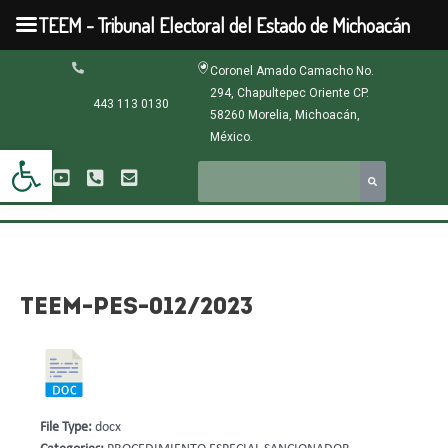
Ir
TEEM - Tribunal Electoral del Estado de Michoacán
al
contenido
Navegación
Coronel Amado Camacho No.
de
294, Chapultepec Oriente CP.
entradas
443 113 0130
58260 Morelia, Michoacán,
México.
Abrir barra de herramientas
TEEM-PES-012/2023
File Type:
docx