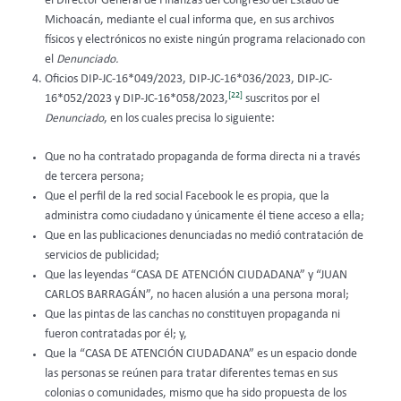
el Director General de Finanzas del Congreso del Estado de
Michoacán, mediante el cual informa que, en sus archivos
físicos y electrónicos no existe ningún programa relacionado con
el
Denunciado.
Oficios DIP-JC-16*049/2023, DIP-JC-16*036/2023, DIP-JC-
[22]
16*052/2023 y DIP-JC-16*058/2023,
suscritos por el
Denunciado
, en los cuales precisa lo siguiente:
Que no ha contratado propaganda de forma directa ni a través
de tercera persona;
Que el perfil de la red social Facebook le es propia, que la
administra como ciudadano y únicamente él tiene acceso a ella;
Que en las publicaciones denunciadas no medió contratación de
servicios de publicidad;
Que las leyendas “CASA DE ATENCIÓN CIUDADANA” y “JUAN
CARLOS BARRAGÁN”, no hacen alusión a una persona moral;
Que las pintas de las canchas no constituyen propaganda ni
fueron contratadas por él; y,
Que la “CASA DE ATENCIÓN CIUDADANA” es un espacio donde
las personas se reúnen para tratar diferentes temas en sus
colonias o comunidades, mismo que ha sido propuesta de los