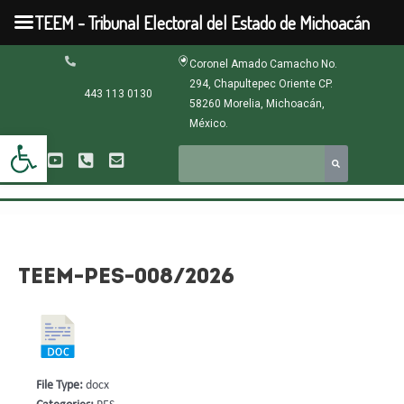
Ir
TEEM - Tribunal Electoral del Estado de Michoacán
al
contenido
Navegación
Coronel Amado Camacho No.
de
294, Chapultepec Oriente CP.
entradas
443 113 0130
58260 Morelia, Michoacán,
México.
Abrir barra de herramientas
TEEM-PES-008/2026
File Type:
docx