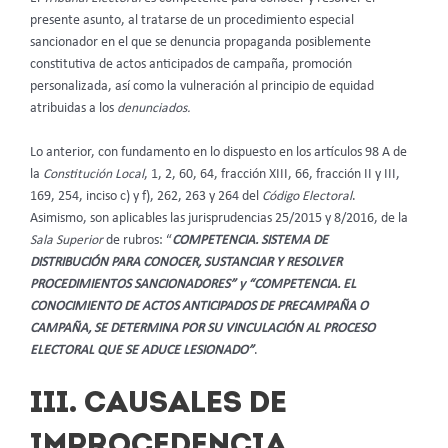
presente asunto, al tratarse de un procedimiento especial
sancionador en el que se denuncia propaganda posiblemente
constitutiva de actos anticipados de campaña, promoción
personalizada, así como la vulneración al principio de equidad
atribuidas a los
denunciados.
Lo anterior, con fundamento en lo dispuesto en los artículos 98 A de
la
Constitución Local
, 1, 2, 60, 64, fracción XIII, 66, fracción II y III,
169, 254, inciso c) y f), 262, 263 y 264 del
Código Electoral
.
Asimismo, son aplicables las jurisprudencias 25/2015 y 8/2016, de la
Sala Superior
de rubros: “
COMPETENCIA. SISTEMA DE
DISTRIBUCIÓN PARA CONOCER, SUSTANCIAR Y RESOLVER
PROCEDIMIENTOS SANCIONADORES” y “COMPETENCIA. EL
CONOCIMIENTO DE ACTOS ANTICIPADOS DE PRECAMPAÑA O
CAMPAÑA, SE DETERMINA POR SU VINCULACIÓN AL PROCESO
ELECTORAL QUE SE ADUCE LESIONADO”
.
III. CAUSALES DE
IMPROCEDENCIA