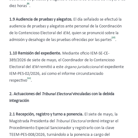
[9]
diez horas
.
1.9 Audiencia de pruebas y alegatos.
El día señalado se efectuó la
audiencia de pruebas y alegatos ante personal de la Coordinación
de lo Contencioso Electoral del
IEM
, quien se pronunció sobre la
[10]
admisión y desahogo de las pruebas ofrecidas por las partes
.
1.10 Remisión del expediente.
Mediante oficio IEM-SE-CE-
389/2026 de siete de mayo, el Coordinador de lo Contencioso
Electoral del
IEM
remitió a este
órgano jurisdiccional
el expediente
IEM-PES-02/2026, así como el informe circunstanciado
[11]
respectivo
.
2. Actuaciones del
Tribunal Electoral
vinculadas con la debida
integración
2.1 Recepción, registro y turno a ponencia.
El siete de mayo, la
Magistrada Presidenta del
Tribunal Electoral
ordenó integrar el
Procedimiento Especial Sancionador y registrarlo con la clave
TEEM-PES-008/2026, turnándolo a la ponencia a cargo del