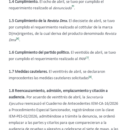
1.4 Cumplimiento.
El ocho de abril, se tuvo por cumplido el
[5]
requerimiento realizado al
denunciado
.
1.5 Cumplimiento de la
Revista Dmx
.
El diecisiete de abril, se tuvo
por cumplido el requerimiento realizado al cotitular de la marca
D(mx)irigentes, de la cual deriva del producto denominado
Revista
[6]
Dmx
.
1.6 Cumplimiento del partido político.
El veintidós de abril, se tuvo
[7]
por cumplido el requerimiento realizado al
PAN
.
1.7 Medidas cautelares.
El veintitrés de abril, se declararon
[8]
improcedentes las medidas cautelares solicitadas
.
1.8 Reencauzamiento, admisión, emplazamiento y citación a
audiencia.
Por acuerdo de veintitrés de abril, la
Secretaría
Ejecutiva
reencauzó el Cuaderno de Antecedentes IEM-CA-16/2026
a Procedimiento Especial Sancionador, registrándose con la clave
IEM-PES-02/2026, admitiéndose a trámite la denuncia, se ordenó
emplazar a las partes y citarlos para que comparecieran a la
audiencia de pruebas y alegatos a celebrarse el siete de mayo, a las