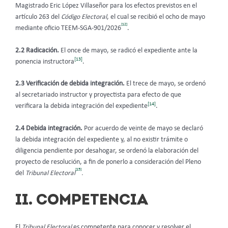
Magistrado Eric López Villaseñor para los efectos previstos en el
artículo 263 del
Código Electoral
, el cual se recibió el ocho de mayo
[12]
mediante oficio TEEM-SGA-901/2026
.
2.2 Radicación.
El once de mayo, se radicó el expediente ante la
[13]
ponencia instructora
.
2.3 Verificación de debida integración.
El trece de mayo, se ordenó
al secretariado instructor y proyectista para efecto de que
[14]
verificara la debida integración del expediente
.
2.4 Debida integración.
Por acuerdo de veinte de mayo se declaró
la debida integración del expediente y, al no existir trámite o
diligencia pendiente por desahogar, se ordenó la elaboración del
proyecto de resolución, a fin de ponerlo a consideración del Pleno
[15]
del
Tribunal Electoral
.
II. COMPETENCIA
El
Tribunal Electoral
es competente para conocer y resolver el