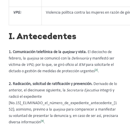
VPG:
Violencia política contra las mujeres en razón de gé
I. Antecedentes
1. Comunicación telefónica de la
quejosa
y vista.
El dieciocho de
febrero, la
quejosa
se comunicó con la
Defensoría
y manifestó ser
víctima de
VPG
; por lo que, se giró oficio al
IEM
para solicitarle el
[2]
dictado o gestión de medidas de protección urgentes
.
2. Radicación, solicitud de ratificación y prevención.
Derivado de lo
anterior, el diecinueve siguiente, la
Secretaria Ejecutiva
integró y
radicó el expediente
[No.15]_ELIMINADO_el_número_de_expediente_antecedente_[1
52];
asimismo,
previno a la
quejosa
para comparecer a manifestar
su voluntad de presentar la denuncia y, en caso de ser así, precisara
[3]
diversa información
.