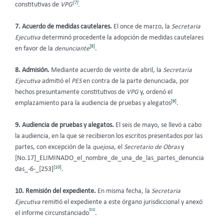
[7]
constitutivas de
VPG
.
7. Acuerdo de medidas cautelares.
El once de marzo, la
Secretaria
Ejecutiva
determinó procedente la adopción de medidas cautelares
[8]
en favor de la
denunciante
.
8. Admisión.
Mediante acuerdo de veinte de abril, la
Secretaria
Ejecutiva
admitió el
PES
en contra de la parte denunciada, por
hechos presuntamente constitutivos de
VPG
y, ordenó el
[9]
emplazamiento para la audiencia de pruebas y alegatos
.
9. Audiencia de pruebas y alegatos.
El seis de mayo, se llevó a cabo
la audiencia
,
en la que se recibieron los escritos presentados por las
partes, con excepción de la
quejosa
, el
Secretario de Obras
y
[No.17]_ELIMINADO_el_nombre_de_una_de_las_partes_denuncia
[10]
das_-6-_[253]
.
10. Remisión del expediente.
En misma fecha, la
Secretaria
Ejecutiva
remitió el expediente a este órgano jurisdiccional
y anexó
[11]
el informe circunstanciado
.