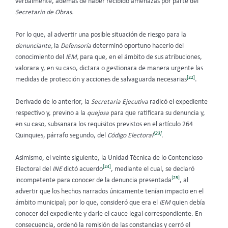
verbalmente, además de haber recibido amenazas por parte del
Secretario de Obras.
Por lo que, al advertir una posible situación de riesgo para la
denunciante,
la
Defensoría
determinó oportuno hacerlo del
conocimiento del
IEM,
para que, en el ámbito de sus atribuciones,
valorara y, en su caso, dictara o gestionara de manera urgente las
[22]
medidas de protección y acciones de salvaguarda necesarias
.
Derivado de lo anterior, la
Secretaria Ejecutiva
radicó el expediente
respectivo y, previno a la
quejosa
para que ratificara su denuncia y,
en su caso, subsanara los requisitos previstos en el artículo 264
[23]
Quinquies, párrafo segundo, del
Código Electoral
.
Asimismo, el veinte siguiente, la Unidad Técnica de lo Contencioso
[24]
Electoral del
INE
dictó acuerdo
, mediante el cual, se declaró
[25]
incompetente para conocer de la denuncia presentada
, al
advertir que los hechos narrados únicamente tenían impacto en el
ámbito municipal; por lo que, consideró que era el
IEM
quien debía
conocer del expediente y darle el cauce legal correspondiente. En
consecuencia, ordenó la remisión de las constancias y cerró el