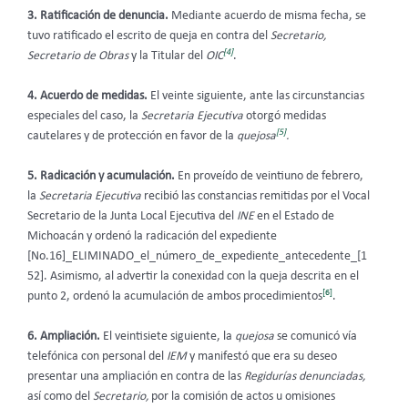
3. Ratificación de denuncia.
Mediante acuerdo de misma fecha, se
tuvo ratificado el escrito de queja en contra del
Secretario,
[4]
Secretario de Obras
y la Titular del
OIC
.
4. Acuerdo de medidas.
El veinte siguiente, ante las circunstancias
especiales del caso, la
Secretaria Ejecutiva
otorgó medidas
[5]
cautelares y de protección en favor de la
quejosa
.
5. Radicación y acumulación.
En proveído de veintiuno de febrero,
la
Secretaria Ejecutiva
recibió las constancias remitidas por el Vocal
Secretario de la Junta Local Ejecutiva del
INE
en el Estado de
Michoacán y ordenó la radicación del expediente
[No.16]_ELIMINADO_el_número_de_expediente_antecedente_[1
52]. Asimismo, al advertir la conexidad con la queja descrita en el
[6]
punto 2, ordenó la acumulación de ambos procedimientos
.
6. Ampliación.
El veintisiete siguiente, la
quejosa
se comunicó vía
telefónica con personal del
IEM
y manifestó que era su deseo
presentar una ampliación en contra de las
Regidurías denunciadas,
así como del
Secretario,
por la comisión de actos u omisiones