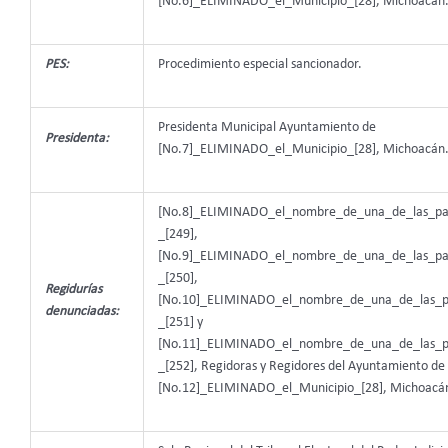
[No.6]_ELIMINADO_el_Municipio_[28], Michoacán
PES:
Procedimiento especial sancionador.
Presidenta Municipal Ayuntamiento de
Presidenta:
[No.7]_ELIMINADO_el_Municipio_[28], Michoacán
[No.8]_ELIMINADO_el_nombre_de_una_de_las_par
_[249],
[No.9]_ELIMINADO_el_nombre_de_una_de_las_par
_[250],
Regidurías
[No.10]_ELIMINADO_el_nombre_de_una_de_las_pa
denunciadas:
_[251] y
[No.11]_ELIMINADO_el_nombre_de_una_de_las_pa
_[252], Regidoras y Regidores del Ayuntamiento de
[No.12]_ELIMINADO_el_Municipio_[28], Michoacá