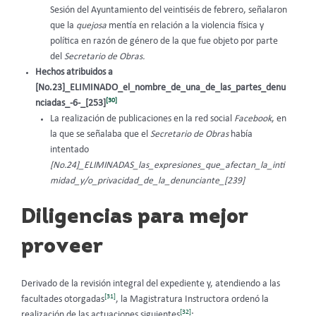
Sesión del Ayuntamiento del veintiséis de febrero, señalaron
que la
quejosa
mentía en relación a la violencia física y
política en razón de género de la que fue objeto por parte
del
Secretario de Obras.
Hechos atribuidos a
[No.23]_ELIMINADO_el_nombre_de_una_de_las_partes_denu
[30]
nciadas_-6-_[253]
La realización de publicaciones en la red social
Facebook
, en
la que se señalaba que el
Secretario de Obras
había
intentado
[No.24]_ELIMINADAS_las_expresiones_que_afectan_la_inti
midad_y/o_privacidad_de_la_denunciante_[239]
Diligencias para mejor
proveer
Derivado de la revisión integral del expediente y, atendiendo a las
[31]
facultades otorgadas
, la Magistratura Instructora ordenó la
[32]
realización de las actuaciones siguientes
: