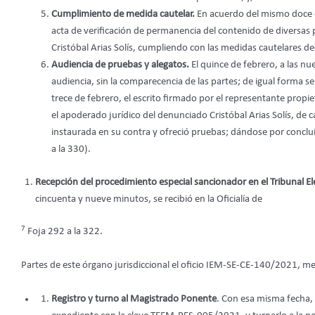
Cumplimiento de medida cautelar.
En acuerdo del mismo doce de
acta de verificación de permanencia del contenido de diversas 
Cristóbal Arias Solís, cumpliendo con las medidas cautelares d
Audiencia de pruebas y alegatos.
El quince de febrero, a las nu
audiencia, sin la comparecencia de las partes; de igual forma se 
trece de febrero, el escrito firmado por el representante propie
el apoderado jurídico del denunciado Cristóbal Arias Solís, de c
instaurada en su contra y ofreció pruebas; dándose por conclui
a la 330).
Recepción del procedimiento especial sancionador en el Tribunal El
cincuenta y nueve minutos, se recibió en la Oficialía de
7
Foja 292 a la 322.
Partes de este órgano jurisdiccional el oficio IEM-SE-CE-140/2021, med
Registro y turno al Magistrado Ponente
. Con esa misma fecha, 