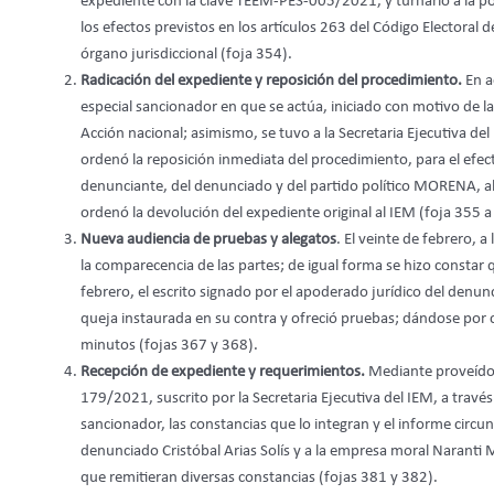
expediente con la clave TEEM-PES-005/2021, y turnarlo a la p
los efectos previstos en los artículos 263 del Código Electoral
órgano jurisdiccional (foja 354).
Radicación del expediente y reposición del procedimiento.
En a
especial sancionador en que se actúa, iniciado con motivo de l
Acción nacional; asimismo, se tuvo a la Secretaria Ejecutiva de
ordenó la reposición inmediata del procedimiento, para el efec
denunciante, del denunciado y del partido político MORENA, al
ordenó la devolución del expediente original al IEM (foja 355 a 
Nueva audiencia de pruebas y alegatos
. El veinte de febrero, a
la comparecencia de las partes; de igual forma se hizo constar qu
febrero, el escrito signado por el apoderado jurídico del denunc
queja instaurada en su contra y ofreció pruebas; dándose por c
minutos (fojas 367 y 368).
Recepción de expediente y requerimientos.
Mediante proveído d
179/2021, suscrito por la Secretaria Ejecutiva del IEM, a través
sancionador, las constancias que lo integran y el informe circu
denunciado Cristóbal Arias Solís y a la empresa moral Naranti 
que remitieran diversas constancias (fojas 381 y 382).