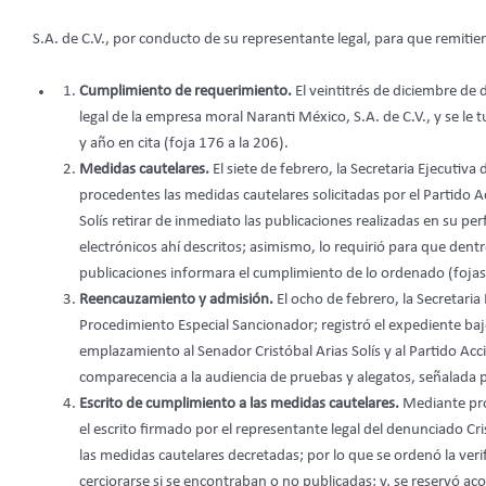
S.A. de C.V., por conducto de su representante legal, para que remitier
Cumplimiento de requerimiento.
El veintitrés de diciembre de 
legal de la empresa moral Naranti México, S.A. de C.V., y se l
y año en cita (foja 176 a la 206).
Medidas cautelares.
El siete de febrero, la Secretaria Ejecutiv
procedentes las medidas cautelares solicitadas por el Partido A
Solís retirar de inmediato las publicaciones realizadas en su pe
electrónicos ahí descritos; asimismo, lo requirió para que dentr
publicaciones informara el cumplimiento de lo ordenado (fojas
Reencauzamiento y admisión.
El ocho de febrero, la Secretari
Procedimiento Especial Sancionador; registró el expediente baj
emplazamiento al Senador Cristóbal Arias Solís y al Partido Acc
comparecencia a la audiencia de pruebas y alegatos, señalada pa
Escrito de cumplimiento a las medidas cautelares.
Mediante prov
el escrito firmado por el representante legal del denunciado Cr
las medidas cautelares decretadas; por lo que se ordenó la verif
cerciorarse si se encontraban o no publicadas; y, se reservó ac