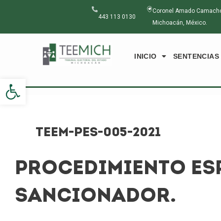
Ir
Navegación
Coronel Amado Camacho N
al
de
443 113 0130
Michoacán, México.
contenido
entradas
INICIO
SENTENCIAS
Abrir barra de herramientas
TEEM-PES-005-2021
PROCEDIMIENTO ES
SANCIONADOR.