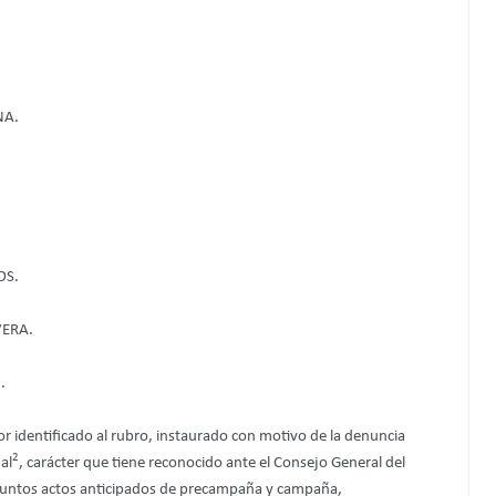
NA.
OS.
VERA.
1
.
or identificado al rubro, instaurado con motivo de la denuncia
2
al
, carácter que tiene reconocido ante el Consejo General del
resuntos actos anticipados de precampaña y campaña,