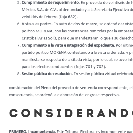
Cumplimiento de requerimiento
. En proveído de veintiséis de 
México, S.A. de C.V., al denunciado y a la Secretaría Ejecutiv
veintidós de febrero (foja 682).
Vista a las partes.
En auto de dos de marzo, se ordenó dar vista 
político MORENA, con las constancias remitidas por la empresa 
Cristóbal Arias Solís, para que manifestaran lo que a su derech
Cumplimiento a la vista e integración del expediente.
Por últim
partido político MORENA contestando a la vista ordenada; y pr
manifestarse respecto de la citada vista; por lo cual, se tuvo 
para los efectos conducentes (fojas 701 y 702).
Sesión pública de resolución.
En sesión pública virtual celebra
consideración del Pleno del proyecto de sentencia correspondiente, el 
consecuencia, se ordenó la elaboración del engrose respectivo.
C O N S I D E R A N D 
PRIMERO. Incompetencia.
Este Tribunal Electoral es incompetente pa