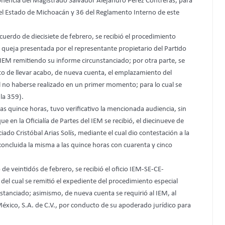
onencia del Magistrado Salvador Alejandro Pérez Contreras, para
 del Estado de Michoacán y 36 del Reglamento Interno de este
cuerdo de diecisiete de febrero, se recibió el procedimiento
a queja presentada por el representante propietario del Partido
l IEM remitiendo su informe circunstanciado; por otra parte, se
to de llevar acabo, de nueva cuenta, el emplazamiento del
 no haberse realizado en un primer momento; para lo cual se
la 359).
 las quince horas, tuvo verificativo la mencionada audiencia, sin
e en la Oficialía de Partes del IEM se recibió, el diecinueve de
iado Cristóbal Arias Solís, mediante el cual dio contestación a la
oncluida la misma a las quince horas con cuarenta y cinco
e veintidós de febrero, se recibió el oficio IEM-SE-CE-
 del cual se remitió el expediente del procedimiento especial
nstanciado; asimismo, de nueva cuenta se requirió al IEM, al
México, S.A. de C.V., por conducto de su apoderado jurídico para