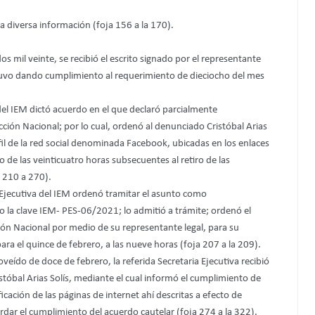
a diversa información (foja 156 a la 170).
dos mil veinte, se recibió el escrito signado por el representante
e tuvo dando cumplimiento al requerimiento de dieciocho del mes
a del IEM dictó acuerdo en el que declaró parcialmente
cción Nacional; por lo cual, ordenó al denunciado Cristóbal Arias
rfil de la red social denominada Facebook, ubicadas en los enlaces
o de las veinticuatro horas subsecuentes al retiro de las
 210 a 270).
a Ejecutiva del IEM ordenó tramitar el asunto como
o la clave IEM- PES-06/2021; lo admitió a trámite; ordenó el
ión Nacional por medio de su representante legal, para su
ra el quince de febrero, a las nueve horas (foja 207 a la 209).
eído de doce de febrero, la referida Secretaria Ejecutiva recibió
istóbal Arias Solís, mediante el cual informó el cumplimiento de
icación de las páginas de internet ahí descritas a efecto de
ordar el cumplimiento del acuerdo cautelar (foja 274 a la 322).