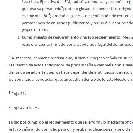
Secretaria Ejecutiva del IEM, radicó la denuncia y ordenó int
5
quejoso su personería
; ordenó glosar al expediente el original
6
ese mismo año
; ordenó diligencias de verificación de contenid
permanencia de anuncios publicitarios y requirió al denunciado 
(fojas 38 a 40).
Cumplimiento de requerimiento y nuevo requerimiento.
Media
recibió el escrito firmado por el apoderado legal del denunciad
4
Al respecto, conviene precisar que, si bien el quejoso señala en su de
realización de actos anticipados de precampaña y campaña por la realiza
denuncia se advierte que, los hace depender de la utilización de recu
personalizada, conductas que, encuadran dentro de lo establecido en el
5
Foja 41.
6
Foja 42 a la 152
se dio por cumplido el requerimiento que se le formuló mediante ofi
le tuvo señalando domicilio para oír y recibir notificaciones, y se or