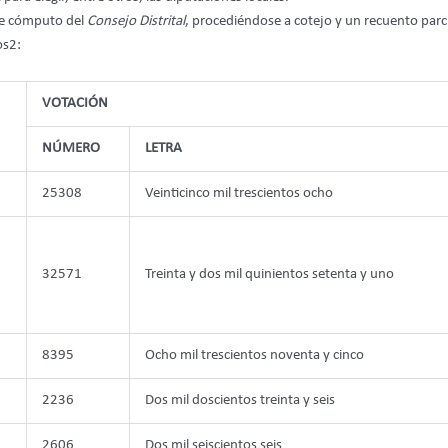
 de cómputo del
Consejo Distrital
, procediéndose a cotejo y un recuento parci
os2:
VOTACIÓN
NÚMERO
LETRA
25308
Veinticinco mil trescientos ocho
32571
Treinta y dos mil quinientos setenta y uno
8395
Ocho mil trescientos noventa y cinco
2236
Dos mil doscientos treinta y seis
2606
Dos mil seiscientos seis