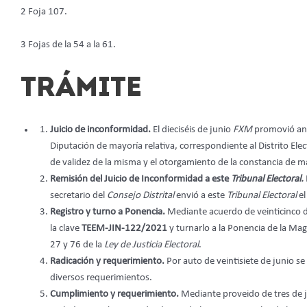
2 Foja 107.
3 Fojas de la 54 a la 61.
TRÁMITE
Juicio de inconformidad.
El dieciséis de junio
FXM
promovió an
Diputación de mayoría relativa, correspondiente al Distrito Ele
de validez de la misma y el otorgamiento de la constancia de m
Remisión del Juicio de Inconformidad a este
Tribunal Electoral.
secretario del
Consejo Distrital
envió a este
Tribunal Electoral
e
Registro y turno a Ponencia.
Mediante acuerdo de veinticinco de
la clave
TEEM-JIN-122/2021
y turnarlo a la Ponencia de la Mag
27 y 76 de la
Ley de Justicia Electoral
.
Radicación y requerimiento.
Por auto de veintisiete de junio se
diversos requerimientos.
Cumplimiento y requerimiento.
Mediante proveido de tres de j