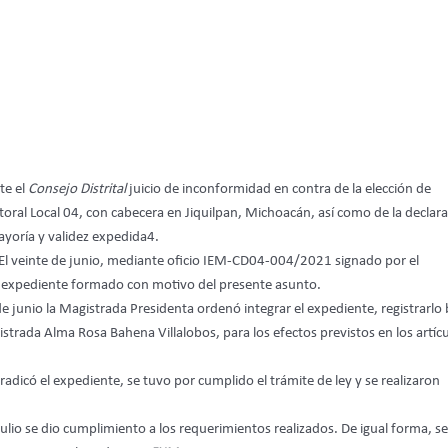
te el
Consejo Distrital
juicio de inconformidad en contra de la elección de
ctoral Local 04, con cabecera en Jiquilpan, Michoacán, así como de la declar
ayoría y validez expedida4.
El veinte de junio, mediante oficio IEM-CD04-004/2021 signado por el
l expediente formado con motivo del presente asunto.
 junio la Magistrada Presidenta ordenó integrar el expediente, registrarlo 
istrada Alma Rosa Bahena Villalobos, para los efectos previstos en los artíc
 radicó el expediente, se tuvo por cumplido el trámite de ley y se realizaron
ulio se dio cumplimiento a los requerimientos realizados. De igual forma, se