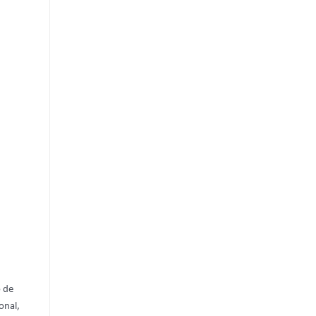
 de
onal,