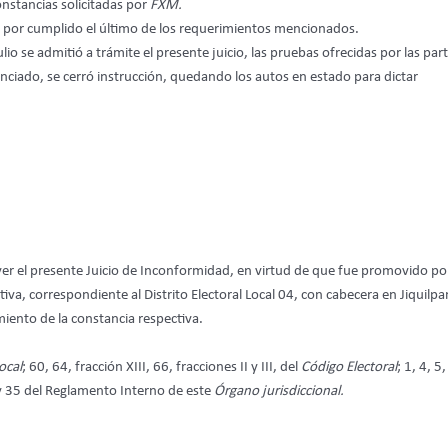
onstancias solicitadas por
FXM.
vo por cumplido el último de los requerimientos mencionados.
lio se admitió a trámite el presente juicio, las pruebas ofrecidas por las part
ciado, se cerró instrucción, quedando los autos en estado para dictar
er el presente Juicio de Inconformidad, en virtud de que fue promovido po
tiva, correspondiente al Distrito Electoral Local 04, con cabecera en Jiquilpa
iento de la constancia respectiva.
ocal
; 60, 64, fracción XIII, 66, fracciones II y III, del
Código Electoral
; 1, 4, 5
, y 35 del Reglamento Interno de este
Órgano jurisdiccional.