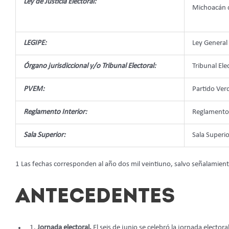
Ley de Justicia Electoral:
Michoacán 
LEGIPE:
Ley General 
Órgano jurisdiccional y/o Tribunal Electoral:
Tribunal Ele
PVEM:
Partido Ver
Reglamento Interior:
Reglamento I
Sala Superior:
Sala Superio
1 Las fechas corresponden al año dos mil veintiuno, salvo señalamien
ANTECEDENTES
Jornada electoral.
El seis de junio se celebró la jornada electoral