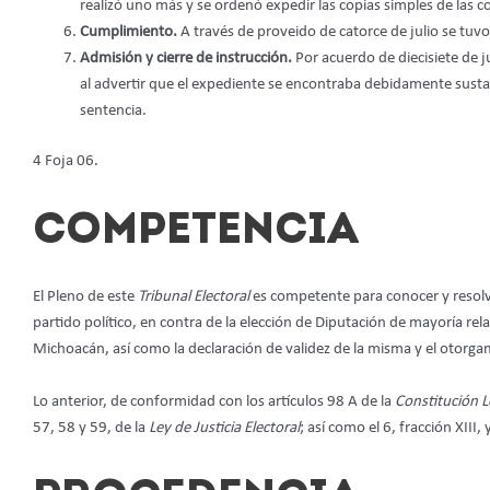
realizó uno más y se ordenó expedir las copias simples de las c
Cumplimiento.
A través de proveido de catorce de julio se tu
Admisión y cierre de instrucción.
Por acuerdo de diecisiete de ju
al advertir que el expediente se encontraba debidamente sustan
sentencia.
4 Foja 06.
COMPETENCIA
El Pleno de este
Tribunal Electoral
es competente para conocer y resolv
partido político, en contra de la elección de Diputación de mayoría rela
Michoacán, así como la declaración de validez de la misma y el otorgam
Lo anterior, de conformidad con los artículos 98 A de la
Constitución L
57, 58 y 59, de la
Ley de Justicia Electoral
; así como el 6, fracción XIII