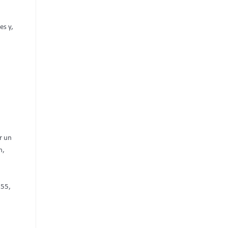
es y,
r un
n,
, 55,