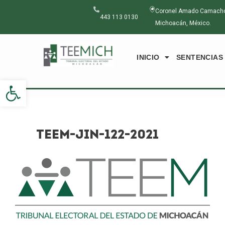
Ir
Navegación
Coronel Amado Camacho N
al
de
443 113 0130
Michoacán, México.
contenido
entradas
INICIO
SENTENCIAS
Abrir barra de herramientas
TEEM-JIN-122-2021