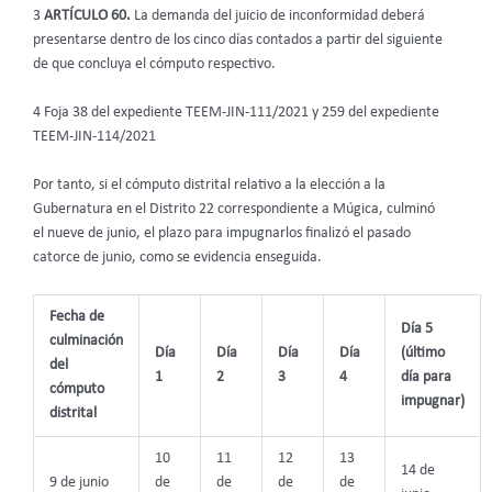
3
ARTÍCULO 60.
La demanda del juicio de inconformidad deberá
presentarse dentro de los cinco días contados a partir del siguiente
de que concluya el cómputo respectivo.
4 Foja 38 del expediente TEEM-JIN-111/2021 y 259 del expediente
TEEM-JIN-114/2021
Por tanto, si el cómputo distrital relativo a la elección a la
Gubernatura en el Distrito 22 correspondiente a Múgica, culminó
el nueve de junio, el plazo para impugnarlos finalizó el pasado
catorce de junio, como se evidencia enseguida.
Fecha de
Día 5
culminación
Día
Día
Día
Día
(último
del
1
2
3
4
día para
cómputo
impugnar)
distrital
10
11
12
13
14 de
9 de junio
de
de
de
de