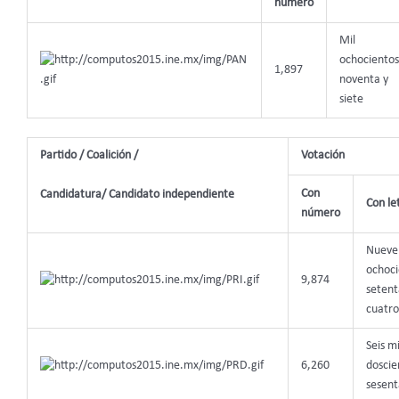
número
Mil
ochocientos
1,897
noventa y
siete
Partido / Coalición /
Votación
Con
Candidatura/ Candidato independiente
Con le
número
Nueve
ochoci
9,874
setent
cuatro
Seis mi
6,260
doscie
sesent