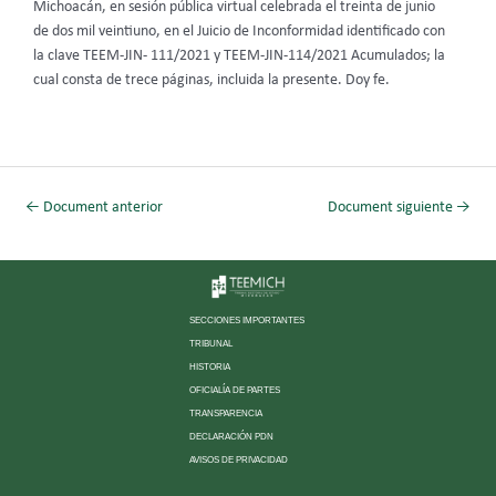
Michoacán, en sesión pública virtual celebrada el treinta de junio
de dos mil veintiuno, en el Juicio de Inconformidad identificado con
la clave TEEM-JIN- 111/2021 y TEEM-JIN-114/2021 Acumulados; la
cual consta de trece páginas, incluida la presente. Doy fe.
←
Document anterior
Document siguiente
→
SECCIONES IMPORTANTES
TRIBUNAL
HISTORIA
OFICIALÍA DE PARTES
TRANSPARENCIA
DECLARACIÓN PDN
AVISOS DE PRIVACIDAD