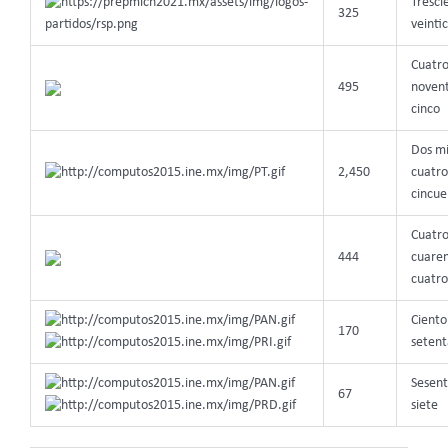
Tresci
325
veinti
Cuatro
495
novent
cinco
Dos mi
2,450
cuatro
cincue
Cuatro
444
cuaren
cuatro
Ciento
170
setent
Sesent
67
siete