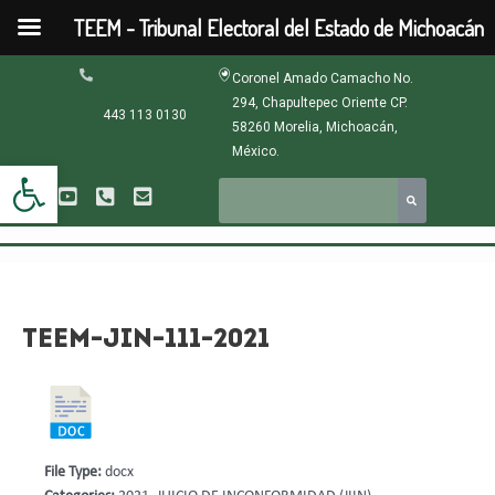
Ir
TEEM - Tribunal Electoral del Estado de Michoacán
al
contenido
Navegación
Coronel Amado Camacho No.
de
294, Chapultepec Oriente CP.
entradas
443 113 0130
58260 Morelia, Michoacán,
México.
Abrir barra de herramientas
TEEM-JIN-111-2021
File Type:
docx