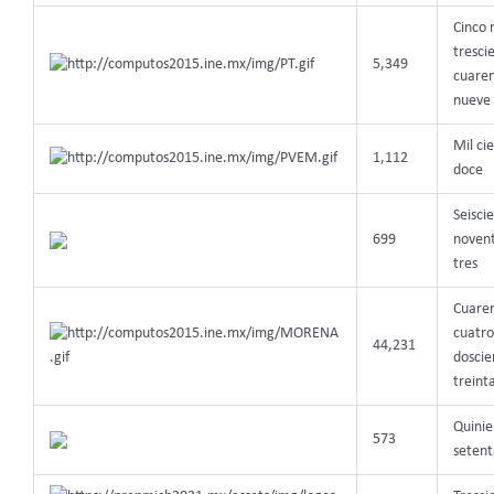
Cinco 
tresci
5,349
cuaren
nueve
Mil ci
1,112
doce
Seisci
699
novent
tres
Cuaren
cuatro
44,231
doscie
treint
Quinie
573
setent