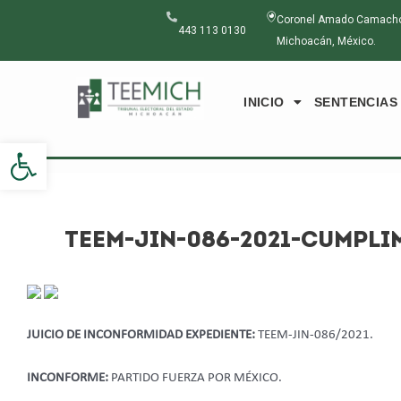
Ir
Navegación
Coronel Amado Camacho N
al
de
443 113 0130
Michoacán, México.
contenido
entradas
INICIO
SENTENCIAS
Abrir barra de herramientas
TEEM-JIN-086-2021-CUMPLI
JUICIO DE INCONFORMIDAD EXPEDIENTE:
TEEM-JIN-086/2021.
INCONFORME:
PARTIDO FUERZA POR MÉXICO.