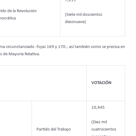
7,219
tido de la Revolución
(Siete mil doscientos
ocrática
diecinueve)
forma circunstanciado -fojas 169 y 170-, así también como se precisa en
es de Mayoría Relativa.
VOTACIÓN
10,445
(Diez mil
Partido del Trabajo
cuatrocientos