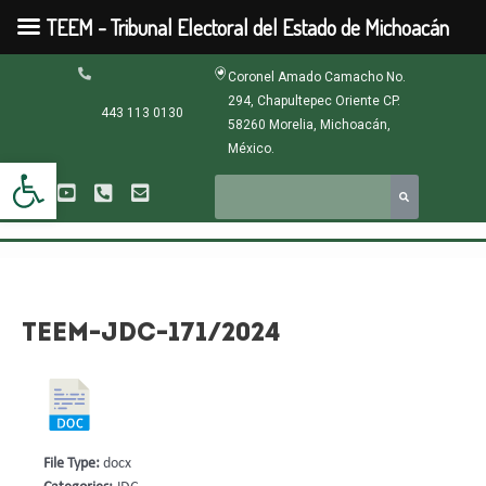
Ir
TEEM - Tribunal Electoral del Estado de Michoacán
al
contenido
Navegación
Coronel Amado Camacho No.
de
294, Chapultepec Oriente CP.
entradas
443 113 0130
58260 Morelia, Michoacán,
México.
Abrir barra de herramientas
TEEM-JDC-171/2024
File Type:
docx