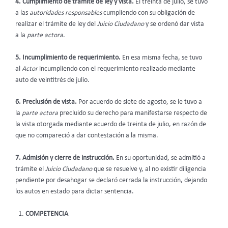
4. Cumplimiento de trámite de ley y vista.
El treinta de julio, se tuvo
a las
autoridades responsables
cumpliendo con su obligación de
realizar el trámite de ley del
Juicio Ciudadano
y se ordenó dar vista
a la
parte actora
.
5.
Incumplimiento de requerimiento.
En esa misma fecha, se tuvo
al
Actor
incumpliendo con el requerimiento realizado mediante
auto de veintitrés de julio.
6. Preclusión de vista.
Por acuerdo de siete de agosto, se le tuvo a
la
parte actora
precluido su derecho para manifestarse respecto de
la vista otorgada mediante acuerdo de treinta de julio, en razón de
que no compareció a dar contestación a la misma.
7. Admisión y cierre de instrucción.
En su oportunidad, se admitió a
trámite el
Juicio Ciudadano
que se resuelve y, al no existir diligencia
pendiente por desahogar se declaró cerrada la instrucción, dejando
los autos en estado para dictar sentencia.
COMPETENCIA