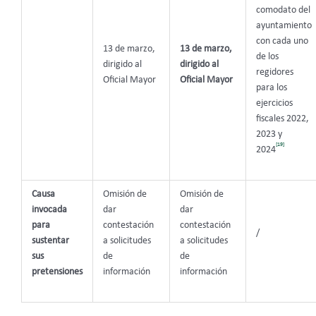
comodato del
ayuntamiento
con cada uno
13 de marzo,
13 de marzo,
de los
dirigido al
dirigido al
regidores
Oficial Mayor
Oficial Mayor
para los
ejercicios
fiscales 2022,
2023 y
[19]
2024
Causa
Omisión de
Omisión de
invocada
dar
dar
para
contestación
contestación
/
sustentar
a solicitudes
a solicitudes
sus
de
de
pretensiones
información
información