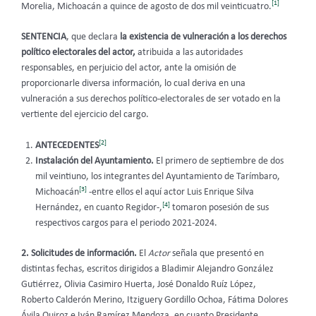
[1]
Morelia, Michoacán a quince de agosto de dos mil veinticuatro.
SENTENCIA
, que declara
la existencia de vulneración a los derechos
político electorales del actor,
atribuida a las autoridades
responsables, en perjuicio del actor, ante la omisión de
proporcionarle diversa información, lo cual deriva en una
vulneración a sus derechos político-electorales de ser votado en la
vertiente del ejercicio del cargo.
[2]
ANTECEDENTES
Instalación del Ayuntamiento.
El primero de septiembre de dos
mil veintiuno, los integrantes del Ayuntamiento de Tarímbaro,
[3]
Michoacán
-entre ellos el aquí actor Luis Enrique Silva
[4]
Hernández, en cuanto Regidor-,
tomaron posesión de sus
respectivos cargos para el periodo 2021-2024.
2. Solicitudes de información.
El
Actor
señala que presentó en
distintas fechas, escritos dirigidos a Bladimir Alejandro González
Gutiérrez, Olivia Casimiro Huerta, José Donaldo Ruíz López,
Roberto Calderón Merino, Itziguery Gordillo Ochoa, Fátima Dolores
Ávila Quiroz e Iván Ramírez Mendoza, en cuanto Presidente,