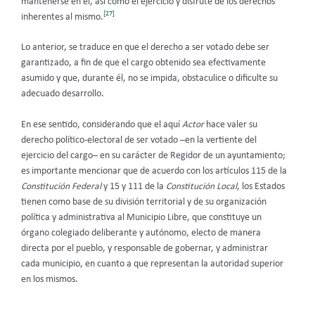
mantenerse en él, así como el ejercicio y disfrute de los derechos
[27]
inherentes al mismo.
Lo anterior, se traduce en que el derecho a ser votado debe ser
garantizado, a fin de que el cargo obtenido sea efectivamente
asumido y que, durante él, no se impida, obstaculice o dificulte su
adecuado desarrollo.
En ese sentido, considerando que el aquí
Actor
hace valer su
derecho político-electoral de ser votado –en la vertiente del
ejercicio del cargo– en su carácter de Regidor de un ayuntamiento;
es importante mencionar que de acuerdo con
los artículos 115 de la
Constitución Federal
y 15 y 111 de la
Constitución Local
, los Estados
tienen como base de su división territorial y de su organización
política y administrativa al Municipio Libre, que constituye un
órgano colegiado deliberante y autónomo, electo de manera
directa por el pueblo, y responsable de gobernar, y administrar
cada municipio, en cuanto a que representan la autoridad superior
en los mismos.