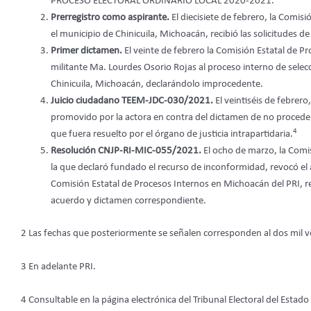
PROCESO ELECTORAL ORDINARIO LOCAL 2020-2021.”
Prerregistro como aspirante.
El diecisiete de febrero, la Comis
el municipio de Chinicuila, Michoacán, recibió las solicitudes de
Primer dictamen.
El veinte de febrero la Comisión Estatal de Pr
militante Ma. Lourdes Osorio Rojas al proceso interno de selecc
Chinicuila, Michoacán, declarándolo improcedente.
Juicio ciudadano TEEM-JDC-030/2021.
El veintiséis de febrero
promovido por la actora en contra del dictamen de no procede
4
que fuera resuelto por el órgano de justicia intrapartidaria.
Resolución CNJP-RI-MIC-055/2021.
El ocho de marzo, la Comis
la que declaró fundado el recurso de inconformidad, revocó el 
Comisión Estatal de Procesos Internos en Michoacán del PRI, r
acuerdo y dictamen correspondiente.
2 Las fechas que posteriormente se señalen corresponden al dos mil v
3 En adelante PRI.
4 Consultable en la página electrónica del Tribunal Electoral del Estad