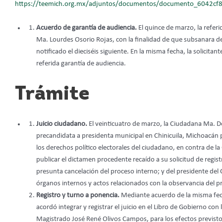
https://teemich.org.mx/adjuntos/documentos/documento_6042cf8
Acuerdo de garantía de audiencia.
El quince de marzo, la refer
Ma. Lourdes Osorio Rojas, con la finalidad de que subsanara def
notificado el dieciséis siguiente. En la misma fecha, la solicit
referida garantía de audiencia.
Trámite
Juicio ciudadano.
El veinticuatro de marzo, la Ciudadana Ma. De
precandidata a presidenta municipal en Chinicuila, Michoacán por
los derechos político electorales del ciudadano, en contra de la
publicar el dictamen procedente recaído a su solicitud de regis
presunta cancelación del proceso interno; y del presidente del C
órganos internos y actos relacionados con la observancia del p
Registro y turno a ponencia.
Mediante acuerdo de la misma fech
acordó integrar y registrar el juicio en el Libro de Gobierno c
Magistrado José René Olivos Campos, para los efectos previstos e