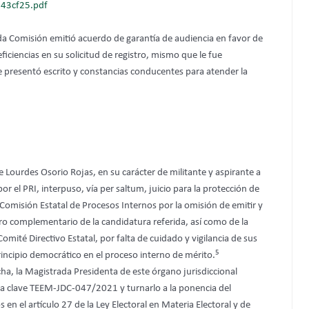
43cf25.pdf
ida Comisión emitió acuerdo de garantía de audiencia en favor de
iciencias en su solicitud de registro, mismo que le fue
ante presentó escrito y constancias conducentes para atender la
 Lourdes Osorio Rojas, en su carácter de militante y aspirante a
 el PRI, interpuso, vía per saltum, juicio para la protección de
 Comisión Estatal de Procesos Internos por la omisión de emitir y
tro complementario de la candidatura referida, así como de la
omité Directivo Estatal, por falta de cuidado y vigilancia de sus
5
rincipio democrático en el proceso interno de mérito.
a, la Magistrada Presidenta de este órgano jurisdiccional
on la clave TEEM-JDC-047/2021 y turnarlo a la ponencia del
n el artículo 27 de la Ley Electoral en Materia Electoral y de