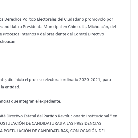
e los Derechos Político Electorales del Ciudadano promovido por
ecandidata a Presidenta Municipal en Chinicuila, Michoacán, del
de Procesos Internos y del presidente del Comité Directivo
ichoacán.
nte, dio inicio el proceso electoral ordinario 2020-2021, para
la entidad.
ancias que integran el expediente.
3
té Directivo Estatal del Partido Revolucionario Institucional
en
 POSTULACIÓN DE CANDIDATURAS A LAS PRESIDENCIAS
LA POSTULACIÓN DE CANDIDATURAS, CON OCASIÓN DEL