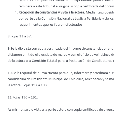
remitidas por quien se ostentó como apoderado jurídico del Com
remitiera a este Tribunal el original o copia certificada del do
Recepción de constancias y vista a la actora.
Mediante proveído
por parte de la Comisión Nacional de Justicia Partidaria y de lo
requerimientos que les fueron efectuados.
8 Fojas 33 a 37.
9 Se le dio vista con copia certificada del informe circunstanciado rend
dictamen emitido el diecisiete de marzo y con el oficio de veinticinco 
de la actora a la Comisión Estatal para la Postulación de Candidaturas
10 Se le requirió de nueva cuenta para que, informara y acreditara el e
candidatura de Presidente Municipal de Chinicuila, Michoacán y se ma
la actora. Fojas 192 a 193.
11 Fojas 190 y 191.
Asimismo, se dio vista a la parte actora con copia certificada de diver