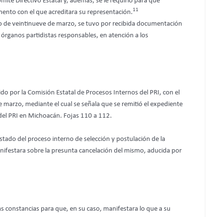
ité Directivo Estatal y, además, se le requirió para que
11
cumento con el que acreditara su representación.
 de veintinueve de marzo, se tuvo por recibida documentación
s órganos partidistas responsables, en atención a los
ido por la Comisión Estatal de Procesos Internos del PRI, con el
de marzo, mediante el cual se señala que se remitió el expediente
 del PRI en Michoacán. Fojas 110 a 112.
stado del proceso interno de selección y postulación de la
nifestara sobre la presunta cancelación del mismo, aducida por
sas constancias para que, en su caso, manifestara lo que a su