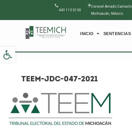
Ir
Navegación
Coronel Amado Camacho N
al
de
443 113 0130
Michoacán, México.
contenido
entradas
INICIO
SENTENCIAS
Abrir barra de herramientas
TEEM-JDC-047-2021