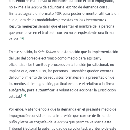
contenido se manifiesta la inconformidad con el acto impugnado,
no exime a la
actora
de adjuntar el escrito de demanda con su
firma autógrafa en formato PDF, para posteriormente ratificarla en
cualquiera de las modalidades previstas en los
Lineamientos.
Resulta menester señalar que el asentar el nombre de la persona
que promueve en el texto del correo no es equivalente una firma
[17]
valida.
En ese sentido, la
Sala Toluca
ha establecido que la implementación
del uso del correo electrónico como medio para agilizar y
eficientizar los trámites y procesos en la función jurisdiccional, no
implica que, con su uso, las personas justiciables queden exentas
del cumplimiento de los requisitos formales en la presentación de
los medios de impugnación, particularmente el relativo a la firma
autógrafa, para autentificar la voluntad de accionar la jurisdicción
[18]
estatal.
Por ende, y atendiendo a que la demanda en el presente medio de
impugnación consiste en una impresión que carece de firma de
puño y letra -autógrafa- de la
actora
que permita validar a este
Tribunal Electoral la autenticidad de su voluntad, a criterio de este