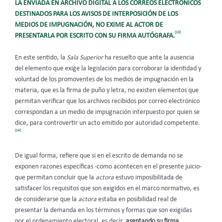
LA ENVIADA EN ARCHIVO DIGITAL A LOS CORREOS ELECTRÓNICOS
DESTINADOS PARA LOS AVISOS DE INTERPOSICIÓN DE LOS
MEDIOS DE IMPUGNACIÓN, NO EXIME AL ACTOR DE
[13]
PRESENTARLA POR ESCRITO CON SU FIRMA AUTÓGRAFA
.
En este sentido, la
Sala Superior
ha resuelto que ante la ausencia
del elemento que exige la legislación para corroborar la identidad y
voluntad de los promoventes de los medios de impugnación en la
materia, que es la firma de puño y letra, no existen elementos que
permitan verificar que los archivos recibidos por correo electrónico
correspondan a un medio de impugnación interpuesto por quien se
dice, para controvertir un acto emitido por autoridad competente.
[14]
De igual forma, refiere que si en el escrito de demanda no se
exponen razones específicas -como acontecen en el presente juicio-
que permitan concluir que la
actora
estuvo imposibilitada de
satisfacer los requisitos que son exigidos en el marco normativo, es
de considerarse que la
actora
estaba en posibilidad real de
presentar la demanda en los términos y formas que son exigidas
por el ordenamiento electoral, es decir,
asentando su firma