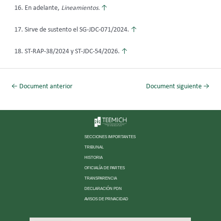
En adelante,
Lineamientos.
↑
Sirve de sustento el SG-JDC-071/2024.
↑
ST-RAP-38/2024 y ST-JDC-54/2026.
↑
←
Document anterior
Document siguiente
→
SECCIONES IMPORTANTES
TRIBUNAL
HISTORIA
OFICIALÍA DE PARTES
TRANSPARENCIA
DECLARACIÓN PDN
AVISOS DE PRIVACIDAD