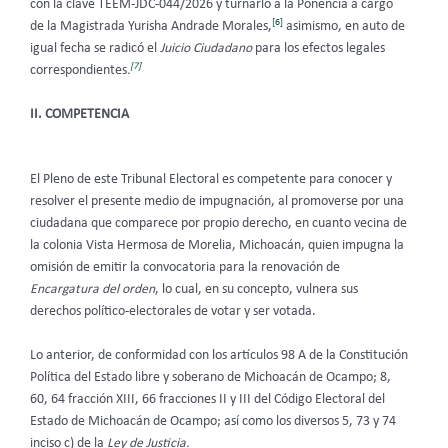
con la clave TEEM-JDC-044/2026 y turnarlo a la Ponencia a cargo
[6]
de la Magistrada Yurisha Andrade Morales,
asimismo, en auto de
igual fecha se radicó el
Juicio Ciudadano
para los efectos legales
[7]
correspondientes
.
II. COMPETENCIA
El Pleno de este Tribunal Electoral es competente para conocer y
resolver el presente medio de impugnación, al promoverse por una
ciudadana que comparece por propio derecho, en cuanto vecina de
la colonia Vista Hermosa de Morelia, Michoacán, quien impugna la
omisión de emitir la convocatoria para la renovación de
Encargatura del orden
, lo cual, en su concepto, vulnera sus
derechos político-electorales de votar y ser votada.
Lo anterior, de conformidad con los artículos 98 A de la Constitución
Política del Estado libre y soberano de Michoacán de Ocampo; 8,
60, 64 fracción XIII, 66 fracciones II y III del Código Electoral del
Estado de Michoacán de Ocampo; así como los diversos 5, 73 y 74
inciso c) de la
Ley de Justicia.