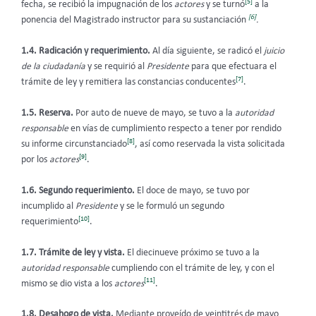
[5]
fecha, se recibió la impugnación de los
actores
y se turnó
a la
[6]
ponencia del Magistrado instructor para su sustanciación
.
1.4. Radicación y requerimiento.
Al día siguiente, se radicó el
juicio
de la ciudadanía
y se requirió al
Presidente
para que efectuara el
[7]
trámite de ley y remitiera las constancias conducentes
.
1.5. Reserva.
Por auto de nueve de mayo, se tuvo a la
autoridad
responsable
en vías de cumplimiento respecto a tener por rendido
[8]
su informe circunstanciado
, así como reservada la vista solicitada
[9]
por los
actores
.
1.6. Segundo requerimiento.
El doce de mayo, se tuvo por
incumplido al
Presidente
y se le formuló un segundo
[10]
requerimiento
.
1.7. Trámite de ley y vista.
El diecinueve próximo se tuvo a la
autoridad responsable
cumpliendo con el trámite de ley, y con el
[11]
mismo se dio vista a los
actores
.
1.8. Desahogo de vista.
Mediante proveído de veintitrés de mayo