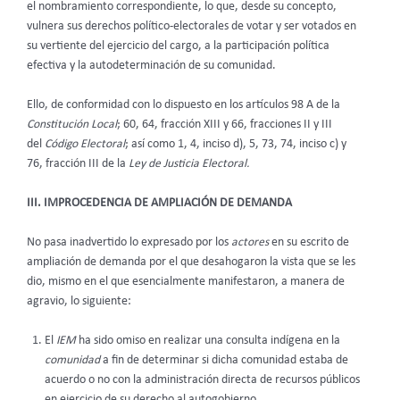
el nombramiento correspondiente, lo que, desde su concepto,
vulnera sus derechos político-electorales de votar y ser votados en
su vertiente del ejercicio del cargo, a la participación política
efectiva y la autodeterminación de su comunidad.
Ello, de conformidad con lo dispuesto en los artículos 98 A de la
Constitución Local
; 60, 64, fracción XIII y 66, fracciones II y III
del
Código Electoral
; así como 1, 4, inciso d), 5, 73, 74, inciso c) y
76, fracción III de la
Ley de Justicia Electoral.
III. IMPROCEDENCIA DE AMPLIACIÓN DE DEMANDA
No pasa inadvertido lo expresado por los
actores
en su escrito de
ampliación de demanda por el que desahogaron la vista que se les
dio, mismo en el que esencialmente manifestaron, a manera de
agravio, lo siguiente:
El
IEM
ha sido omiso en realizar una consulta indígena en la
comunidad
a fin de determinar si dicha comunidad estaba de
acuerdo o no con la administración directa de recursos públicos
en ejercicio de su derecho al autogobierno.