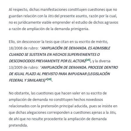
Al respecto, dichas manifestaciones constituyen cuestiones que no
guardan relación con la
litis
del presente asunto, razón por la cual,
no es jurídicamente viable emprender el estudio de dichos agravios
a razón de ampliación de la demanda primigenia.
Ello, sin desconocer la tesis que citan en su escrito de mérito,
18/2008 de rubro:
“
AMPLIACIÓN DE DEMANDA. ES ADMISIBLE
CUANDO SE SUSTENTA EN HECHOS SUPERVENIENTES O
[15]
DESCONOCIDOS PREVIAMENTE POR EL ACTOR2
,
y la diversa
13/2009 de rubro:
“
AMPLIACIÓN DE DEMANDA. PROCEDE DENTRO
DE IGUAL PLAZO AL PREVISTO PARA IMPUGNAR (LEGISLACIÓN
[16]
FEDERAL Y SIMILARES)”
.
No obstante, las cuestiones que hacen valer en su escrito de
ampliación de demanda no constituyen hechos novedosos
relacionados con la pretensión principal aducida, pues se insiste en
que dichas alegaciones corresponden a cuestiones ajenas a la
litis
,
de ahí que no resulte procedente la ampliación de demanda
pretendida.