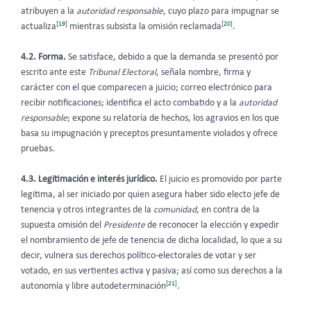
atribuyen a la
autoridad responsable
, cuyo plazo para impugnar se
[19]
[20]
actualiza
mientras subsista la omisión reclamada
.
4.2. Forma.
Se satisface, debido a que la demanda se presentó por
escrito ante este
Tribunal Electoral
, señala nombre, firma y
carácter con el que comparecen a juicio; correo electrónico para
recibir notificaciones; identifica el acto combatido y a la
autoridad
responsable
; expone su relatoría de hechos, los agravios en los que
basa su impugnación y preceptos presuntamente violados y ofrece
pruebas.
4.3. Legitimación e interés jurídico.
El juicio es promovido por parte
legitima, al ser iniciado por quien asegura haber sido electo jefe de
tenencia y otros integrantes de la
comunidad
, en contra de la
supuesta omisión del
Presidente
de reconocer la elección y expedir
el nombramiento de jefe de tenencia de dicha localidad, lo que a su
decir, vulnera sus derechos político-electorales de votar y ser
votado, en sus vertientes activa y pasiva; así como sus derechos a la
[21]
autonomía y libre autodeterminación
.