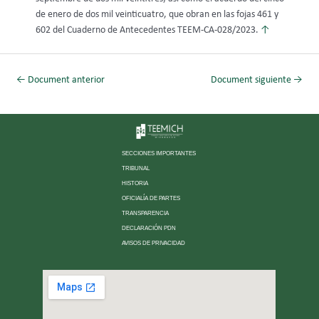
de enero de dos mil veinticuatro, que obran en las fojas 461 y
602 del Cuaderno de Antecedentes TEEM-CA-028/2023.
↑
←
Document anterior
Document siguiente
→
SECCIONES IMPORTANTES
TRIBUNAL
HISTORIA
OFICIALÍA DE PARTES
TRANSPARENCIA
DECLARACIÓN PDN
AVISOS DE PRIVACIDAD