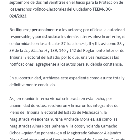
septiembre de dos mil veintitrés en el Juicio para la Protección de
los Derechos Político-Electorales del Ciudadano
TEEM-JDC-
024/2023.
Notifíquese; personalmente
a los actores;
por oficio
a la autoridad
responsable; y
por estrados
a los demás interesados; lo anterior, de
conformidad con los artículos 37 fracciones I, II y III, así como 38 y
39 de la
Ley Electoral
y 139, 140 y 142 del Reglamento Interior del
Tribunal Electoral del Estado; por lo que, una vez realizadas las
notificaciones, agréguense a los autos para su debida constancia.
En su oportunidad, archívese este expediente como asunto total y
definitivamente concluido.
Así, en reunión interna virtual celebrada en esta fecha, por
unanimidad de votos, resolvieron y firmaron los integrantes del
Pleno del Tribunal Electoral del Estado de Michoacán, la
Magistrada Presidenta Yurisha Andrade Morales; así como las
Magistradas Alma Rosa Bahena Villalobos y Yolanda Camacho
Ochoa –quien fue ponente–; y el Magistrado Salvador Alejandro