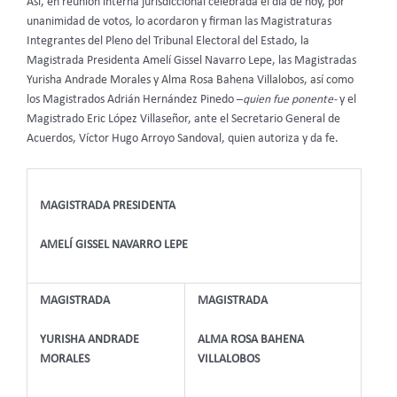
Así, en reunión interna jurisdiccional celebrada el día de hoy, por
unanimidad de votos, lo acordaron y firman las Magistraturas
Integrantes del Pleno del Tribunal Electoral del Estado, la
Magistrada Presidenta Amelí Gissel Navarro Lepe, las Magistradas
Yurisha Andrade Morales y Alma Rosa Bahena Villalobos, así como
los Magistrados Adrián Hernández Pinedo –
quien fue ponente-
y el
Magistrado Eric López Villaseñor, ante el Secretario General de
Acuerdos, Víctor Hugo Arroyo Sandoval, quien autoriza y da fe.
MAGISTRADA PRESIDENTA
AMELÍ GISSEL NAVARRO LEPE
MAGISTRADA
MAGISTRADA
YURISHA ANDRADE
ALMA ROSA BAHENA
MORALES
VILLALOBOS