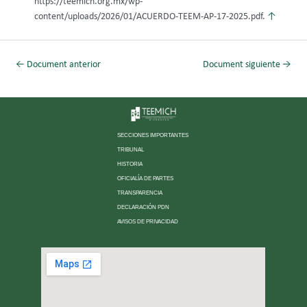
https://teemich.org.mx/wp-
content/uploads/2026/01/ACUERDO-TEEM-AP-17-2025.pdf.
↑
←
Document anterior
Document siguiente
→
SECCIONES IMPORTANTES
TRIBUNAL
HISTORIA
OFICIALÍA DE PARTES
TRANSPARENCIA
DECLARACIÓN PDN
AVISOS DE PRIVACIDAD