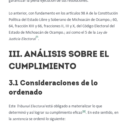
garantizar la plena ejecución de sus resoluciones.
Lo anterior, con fundamento en los artículos 98 A de la Constitución
Política del Estado Libre y Soberano de Michoacán de Ocampo.; 60,
64, fracción XIII y 66, fracciones II, III y X, del Código Electoral del
Estado de Michoacán de Ocampo.; así como el 5 de la
Ley de
[7]
Justicia Electoral
.
III. ANÁLISIS SOBRE EL
CUMPLIMIENTO
3
.1 Consideraciones de lo
ordenado
Este
Tribunal Electoral
está obligado a materializar lo que
[8]
determinó y así lograr su cumplimiento eficaz
. En este sentido, en
la
sentencia
se ordenó lo siguiente: