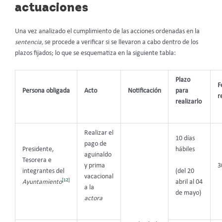
actuaciones
Una vez analizado el cumplimiento de las acciones ordenadas en la
sentencia,
se procede a verificar si se llevaron a cabo dentro de los
plazos fijados; lo que se esquematiza en la siguiente tabla:
Plazo
F
Persona obligada
Acto
Notificación
para
r
realizarlo
Realizar el
10 días
pago de
Presidente,
hábiles
aguinaldo
Tesorera e
y prima
3
(del 20
integrantes del
vacacional
[12]
abril al 04
Ayuntamiento
a la
de mayo)
actora