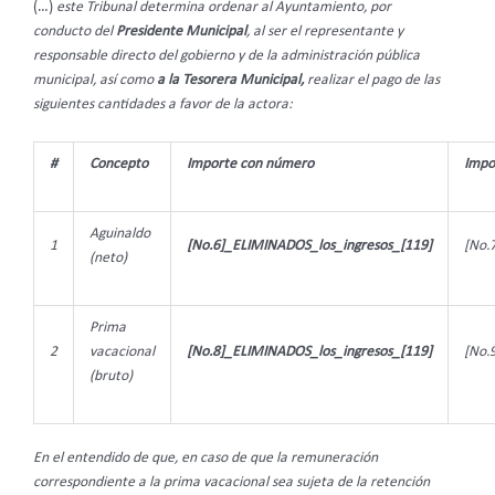
(…)
este Tribunal determina ordenar al Ayuntamiento, por
conducto del
Presidente Municipal
, al ser el representante y
responsable
directo del gobierno y de la
administración pública
municipal, así como
a la Tesorera Municipal,
realizar el pago de las
siguientes cantidades a favor de la actora:
#
Concepto
Importe con número
Impo
Aguinaldo
1
[No.6]_ELIMINADOS_los_ingresos_[119]
[No.
(neto)
Prima
2
vacacional
[No.8]_ELIMINADOS_los_ingresos_[119]
[No.
(bruto)
En el entendido de que, en caso de que la remuneración
correspondiente a la prima vacacional sea sujeta de la retención