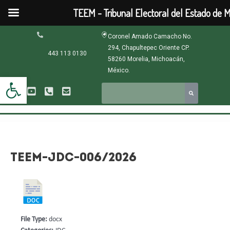
Ir
TEEM - Tribunal Electoral del Estado de 
al
contenido
Navegación
Coronel Amado Camacho No.
de
294, Chapultepec Oriente CP.
entradas
443 113 0130
58260 Morelia, Michoacán,
México.
Abrir barra de herramientas
TEEM-JDC-006/2026
File Type:
docx