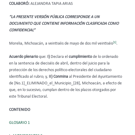
COLABORÓ:
ALEJANDRA TAPIA ARIAS
“LA PRESENTE VERSIÓN PÚBLICA CORRESPONDE A UN
DOCUMENTO QUE CONTIENE INFORMACIÓN CLASIFICADA COMO
CONFIDENCIAL”
[1]
Morelia, Michoacán, a veintiséis de mayo de dos mil veintiséis
.
Acuerdo plenario
que:
I)
Declara el
cumplimiento
de lo
ordenado
en la sentencia de dieciséis de abril, dentro del juicio para la
protección de los derechos político-electorales del ciudadano
identificado al rubro; y,
II) Conmina
al Presidente del Ayuntamiento
de [No.1]_ELIMINADO_el_Municipio_[28], Michoacán, a efecto de
que, en lo sucesivo, cumplan dentro de los plazos otorgados por
este Tribunal Electoral.
CONTENIDO
GLOSARIO 1