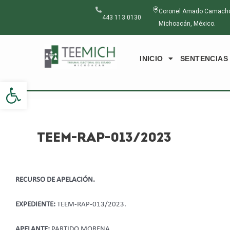
Ir
Navegación
Coronel Amado Camacho N
al
de
443 113 0130
Michoacán, México.
contenido
entradas
INICIO
SENTENCIAS
Abrir barra de herramientas
TEEM-RAP-013/2023
RECURSO DE APELACIÓN.
EXPEDIENTE:
TEEM-RAP-013/2023.
APELANTE:
PARTIDO MORENA.