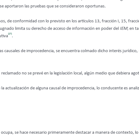
y se aportaron las pruebas que se consideraron oportunas.
, de conformidad con lo previsto en los artículos 13, fracción I, 15, fracción 
pugnado limita su derecho de acceso de información en poder del
IEM
; en t
[27]
utiva
.
s causales de improcedencia, se encuentra colmado dicho interés jurídico, 
reclamado no se prevé en la legislación local, algún medio que debiera agota
 la actualización de alguna causal de improcedencia, lo conducente es analiz
 ocupa, se hace necesario primeramente destacar a manera de contexto, lo 