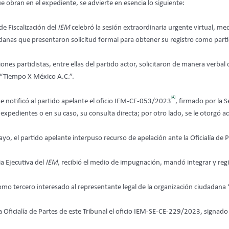
obran en el expediente, se advierte en esencia lo siguiente:
 de Fiscalización del
IEM
celebró la sesión extraordinaria urgente virtual, me
anas que presentaron solicitud formal para obtener su registro como partido
iones partidistas, entre ellas del partido actor, solicitaron de manera verbal
 “Tiempo X México A.C.”.
[4]
, se notificó al partido apelante el oficio IEM-CF-053/2023
, firmado por la S
 expedientes o en su caso, su consulta directa; por otro lado, se le otorgó 
mayo, el partido apelante interpuso recurso de apelación ante la Oficialía de 
a Ejecutiva del
IEM
, recibió el medio de impugnación, mandó integrar y reg
mo tercero interesado al representante legal de la organización ciudadana 
a Oficialía de Partes de este Tribunal el oficio IEM-SE-CE-229/2023, signado 