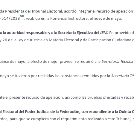
a Presidenta del Tribunal Electoral, acordó integrar el recurso de apelació
[10]
GA-514/2023
, recibido en la Ponencia Instructora, el nueve de mayo.
 la autoridad responsable y a la Secretaria Ejecutiva del
IEM
.
En proveído d
5 y 26 de la Ley de Justicia en Materia Electoral y de Participación Ciudad
ince de mayo, a efecto de mejor proveer se requirió a la
Secretaria Técnica
mayo se tuvieron por recibidas las constancias remitidas por la
Secretaria Té
ite el presente recurso de apelación, así como las pruebas ofertadas y rec
al Electoral del Poder Judicial de la Federación, correspondiente a la Quint
rdos, para que se cumpliera con el requerimiento realizado a este Tribunal, 