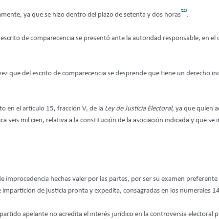
[22]
amente, ya que se hizo dentro del plazo de setenta y dos horas
.
l escrito de comparecencia se presentó ante la autoridad responsable, en el
vez que del escrito de comparecencia se desprende que tiene un derecho in
en el artículo 15, fracción V, de la
Ley de Justicia Electoral,
ya que quien a
lica seis mil cien, relativa a la constitución de la asociación indicada y que
es de improcedencia hechas valer por las partes, por ser su examen preferen
e impartición de justicia pronta y expedita, consagradas en los numerales 1
rtido apelante no acredita el interés jurídico en la controversia electoral pl