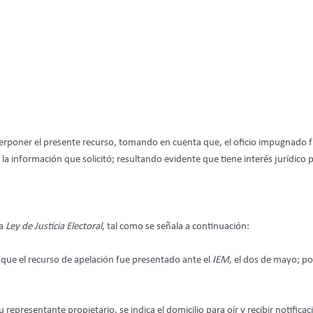
e interponer el presente recurso, tomando en cuenta que, el oficio impugnado
rle la información que solicitó; resultando evidente que tiene interés juríd
la
Ley de Justicia Electoral
, tal como se señala a continuación:
s que el recurso de apelación fue presentado ante el
IEM
, el dos de mayo; p
epresentante propietario, se indica el domicilio para oír y recibir notifica