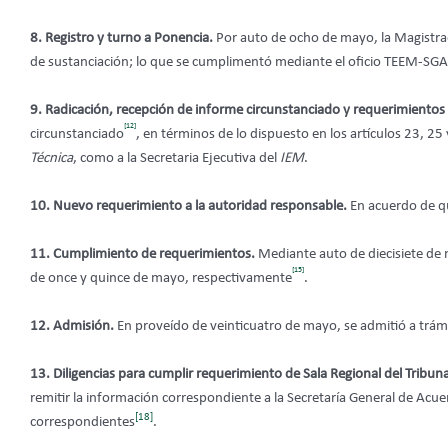
8. Registro y turno a Ponencia.
Por auto de ocho de mayo, la Magistrad
de sustanciación; lo que se cumplimentó mediante el oficio TEEM-S
9. Radicación, recepción de informe circunstanciado y requerimientos a
[12]
circunstanciado
, en términos de lo dispuesto en los artículos 23, 2
Técnica
, como a la Secretaria Ejecutiva del
IEM
.
10. Nuevo requerimiento a la autoridad responsable.
En acuerdo de qu
11. Cumplimiento de requerimientos.
Mediante auto de diecisiete de 
[15]
de once y quince de mayo, respectivamente
.
12. Admisión.
En proveído de veinticuatro de mayo, se admitió a trám
13. Diligencias para cumplir requerimiento de Sala Regional del Tribun
remitir la información correspondiente a la Secretaría General de Acue
[18]
correspondientes
.