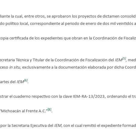
diante la cual, entre otros, se aprobaron los proyectos de dictamen consolid
 político local, correspondiente al periodo de enero de dos mil veintidós a
 copia certificada de los expedientes que obran en la Coordinación de Fiscali
[5]
ecretaria Técnica y Titular de la Coordinación de Fiscalización del
IEM
,
media
acceso
in situ,
exclusivamente a la documentación elaborada por dicha Coordi
[6]
Partes del
IEM
.
istrar el cuaderno respectivo con la clave IEM-RA-13/2023, ordenando el t
[8]
“Michoacán al Frente A.C.”
.
por la Secretaria Ejecutiva del
IEM
, con el cual remitió el expediente forma