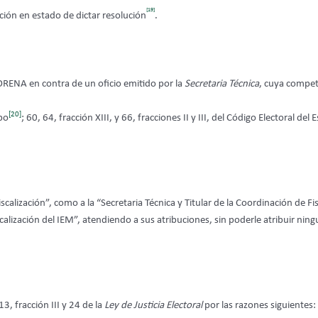
[19]
ión en estado de dictar resolución
.
 MORENA en contra de un oficio emitido por la
Secretaria Técnica
, cuya compete
[20]
po
; 60, 64, fracción XIII, y 66, fracciones II y III, del Código Electoral
calización”, como a la “Secretaria Técnica y Titular de la Coordinación de Fi
scalización del IEM”, atendiendo a sus atribuciones, sin poderle atribuir ni
3, fracción III y 24 de la
Ley de Justicia Electoral
por las razones siguientes: