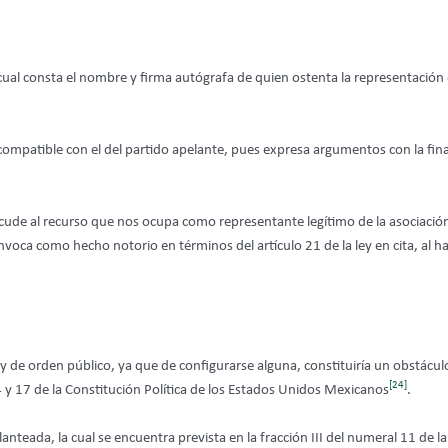
 cual consta el nombre y firma autógrafa de quien ostenta la representación
compatible con el del partido apelante, pues expresa argumentos con la fin
cude al recurso que nos ocupa como representante legítimo de la asociación
 se invoca como hecho notorio en términos del artículo 21 de la ley en cita, a
te y de orden público, ya que de configurarse alguna, constituiría un obstác
[24]
4 y 17 de la Constitución Política de los Estados Unidos Mexicanos
.
anteada, la cual se encuentra prevista en la fracción III del numeral 11 de l