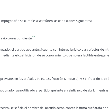
e impugnación se cumple si se reúnen las condiciones siguientes:
[25]
gravio correspondiente
.
nteresado, el partido apelante sí cuenta con interés jurídico para efectos d
e y mediante el cual hicieron de su conocimiento que no era factible entrega
vistos en los artículos 9, 10, 15, fracción I, inciso a), y 51, fracción I, de 
mpugnado fue notificado al partido apelante el veinticinco de abril, mientra
ito, se señala el nombre del partido actor, consta la firma autógrafa de su r