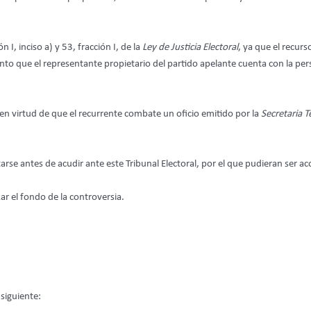
I, inciso a) y 53, fracción I, de la
Ley de Justicia Electoral
, ya que el recurs
anto que el representante propietario del partido apelante cuenta con la per
en virtud de que el recurrente combate un oficio emitido por la
Secretaria T
rse antes de acudir ante este Tribunal Electoral, por el que pudieran ser aco
ar el fondo de la controversia.
siguiente: