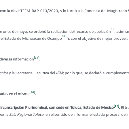
n con la clave TEEM-RAP-013/2023, y lo turnó a la Ponencia del Magistrado 
[11]
e once de mayo, se ordenó la radicación del recurso de apelación
; asimis
[13]
ana del Estado de Michoacán de Ocampo
.
Y, con el objetivo de mejor proveer, 
[14]
diversa información
.
cnica
y la Secretaria Ejecutiva del
IEM
; por lo que, se declaró el cumplimien
[16]
abadas en el mismo
.
[17]
a Circunscripción Plurinominal, con sede en Toluca, Estado de México
.
El t
por la
Sala Regional Toluca
, en el sentido de informar el estado procesal del