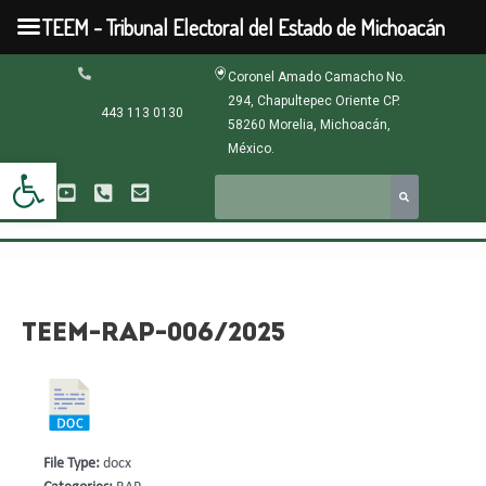
Ir
TEEM - Tribunal Electoral del Estado de Michoacán
al
contenido
Navegación
Coronel Amado Camacho No.
de
294, Chapultepec Oriente CP.
entradas
443 113 0130
58260 Morelia, Michoacán,
México.
Abrir barra de herramientas
TEEM-RAP-006/2025
File Type:
docx