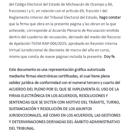
del Código Electoral del Estado de Michoacán de Ocampo y 66,
fracciones I y II, en relación con el artículo 69, fracción I del
Reglamento Interior del Tribunal Electoral del Estado,
hago constar
que la firma que obra en la presente página y las obran en la que
antecede, corresponde al Acuerdo Plenario de Recusación emitido
dentro del cuaderno de recusación, derivado del medio del Recurso
de Apelación TEEM-RAP-006/2025; aprobado en Reunión Interna
Virtual Jurisdiccional de diecisiete de marzo del año en curso,
mismo que consta de nueve páginas incluida la presente.
Doy fe
.
Este documento es una representación gráfica autorizada
mediante firmas electrónicas certificadas, el cual tiene plena
validez jurídica de conformidad con el numeral tercero y cuarto del
ACUERDO DEL PLENO POR EL QUE SE IMPLEMENTA EL USO DE LA
FIRMA ELECTRÓNICA EN LOS ACUERDOS, RESOLUCIONES Y
SENTENCIAS QUE SE DICTEN CON MOTIVO DEL TRÁMITE, TURNO,
SUSTANCIACIÓN Y RESOLUCIÓN DE LOS ASUNTOS
JURISDICCIONALES, ASÍ COMO EN LOS ACUERDOS, LAS GESTIONES
Y DETERMINACIONES DERIVADAS DEL ÁMBITO ADMINISTRATIVO
DEL TRIBUNAL.