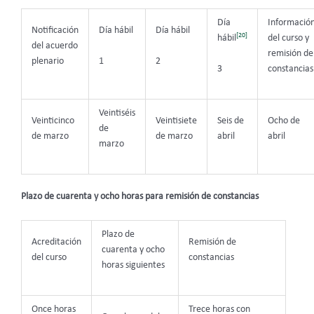
Día
Informació
Notificación
Día hábil
Día hábil
[20]
hábil
del curso y
del acuerdo
remisión de
1
2
plenario
3
constancias
Veintiséis
Veinticinco
Veintisiete
Seis de
Ocho de
de
de marzo
de marzo
abril
abril
marzo
Plazo de cuarenta y ocho horas para remisión de constancias
Plazo de
Acreditación
Remisión de
cuarenta y ocho
del curso
constancias
horas siguientes
Once horas
Trece horas con