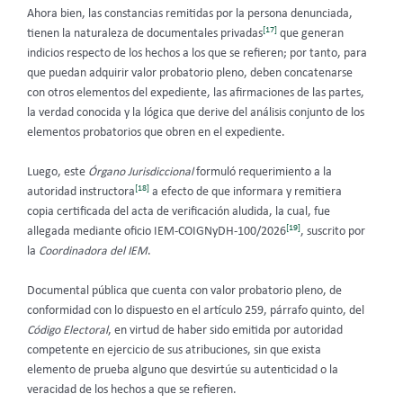
Ahora bien, las constancias remitidas por la persona denunciada,
[17]
tienen la naturaleza de documentales privadas
que generan
indicios respecto de los hechos a los que se refieren; por tanto, para
que puedan adquirir valor probatorio pleno, deben concatenarse
con otros elementos del expediente, las afirmaciones de las partes,
la verdad conocida y la lógica que derive del análisis conjunto de los
elementos probatorios que obren en el expediente.
Luego, este
Órgano Jurisdiccional
formuló requerimiento a la
[18]
autoridad instructora
a efecto de que informara y remitiera
copia certificada del acta de verificación aludida, la cual, fue
[19]
allegada mediante oficio IEM-COIGNyDH-100/2026
, suscrito por
la
Coordinadora del IEM
.
Documental pública que cuenta con valor probatorio pleno, de
conformidad con lo dispuesto en el artículo 259, párrafo quinto, del
Código Electoral
, en virtud de haber sido emitida por autoridad
competente en ejercicio de sus atribuciones, sin que exista
elemento de prueba alguno que desvirtúe su autenticidad o la
veracidad de los hechos a que se refieren.