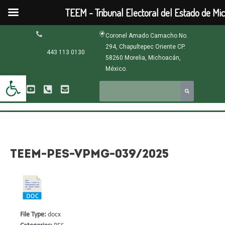
Ir
TEEM - Tribunal Electoral del Estado de Mi
al
contenido
Navegación
Coronel Amado Camacho No.
de
294, Chapultepec Oriente CP.
entradas
443 113 0130
58260 Morelia, Michoacán,
México.
Abrir barra de herramientas
TEEM-PES-VPMG-039/2025
File Type:
docx