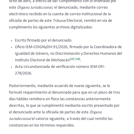
ocho de abril, a efecto de dar cumplimiento con lo ordenado por
este
Órgano Jurisdiccional
, el denunciado, mediante correo
electrónico recibido en la cuenta de correo institucional de la
oficialía de partes de este
Tribunal
Electoral, remitió en vía de
cumplimiento los siguientes archivos digitalizados:
Escrito firmado por el denunciado.
Oficio IEM-COIGNyDH-91/2026, firmado por la Coordinadora de
Igualdad de Género, no Discriminación y Derechos Humanos del
[15]
[16]
Instituto Electoral de Michoacán
.
Acta circunstanciada de verificación número IEM-OFI-
278/2026.
Posteriormente, mediante acuerdo de nueve siguiente, se le
formuló requerimiento al denunciado para que en un plazo de tres
días hábiles remitiera en físico las constancias anteriormente
descritas, lo que se cumplimentó mediante escrito presentado por
el denunciado ante la oficialía de partes de este
Órgano
Jurisdiccional
el catorce siguiente, a través del cual remitió las
constancias en los términos requeridos.