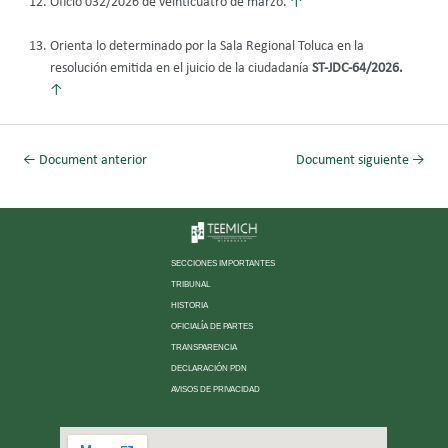
Oficio 032/2026 de veinticuatro de marzo.
↑
Orienta lo determinado por la Sala Regional Toluca en la
resolución emitida en el juicio de la ciudadanía
ST-JDC-64/2026.
↑
←
Document anterior
Document siguiente
→
SECCIONES IMPORTANTES
TRIBUNAL
HISTORIA
OFICIALÍA DE PARTES
TRANSPARENCIA
DECLARACIÓN PDN
AVISOS DE PRIVACIDAD