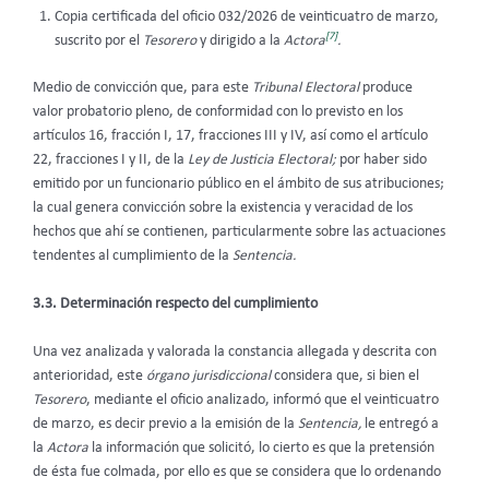
Copia certificada del oficio 032/2026 de veinticuatro de marzo,
[7]
suscrito por el
Tesorero
y dirigido a la
Actora
.
Medio de convicción que, para este
Tribunal Electoral
produce
valor probatorio pleno, de conformidad con lo previsto en los
artículos 16, fracción I, 17, fracciones III y IV, así como el artículo
22, fracciones I y II, de la
Ley de Justicia Electoral;
por haber sido
emitido por un funcionario público en el ámbito de sus atribuciones;
la cual genera convicción sobre la existencia y veracidad de los
hechos que ahí se contienen, particularmente sobre las actuaciones
tendentes al cumplimiento de la
Sentencia.
3.3. Determinación respecto del cumplimiento
Una vez analizada y valorada la constancia allegada y descrita con
anterioridad, este
órgano jurisdiccional
considera que, si bien el
Tesorero
, mediante el oficio analizado, informó que el veinticuatro
de marzo, es decir previo a la emisión de la
Sentencia,
le entregó a
la
Actora
la información que solicitó, lo cierto es que la pretensión
de ésta fue colmada, por ello es que se considera que lo ordenando