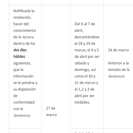
Notificada la
resolución,
hacer del
Del 6 al 7 de
conocimiento
abril;
de la
Actora
descontándose
dentro de los
el 28 y 29 de
dos días
marzo; el 4 y 5
24 de marzo
hábiles
de abril por ser
Anterior a la
siguientes,
sábado y
emisión de la
que la
domingo, así
Sentencia
información
como el 30 y
se le pondría a
31 de marzo y
su disposición
el 1,2 y 3 de
de
abril por ser
conformidad
inhábiles.
27 de
con la
marzo
Sentencia.