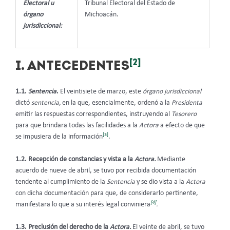
Electoral u
Tribunal Electoral del Estado de
órgano
Michoacán.
jurisdiccional:
[2]
I. ANTECEDENTES
1.1.
Sentencia
.
El veintisiete de marzo, este
órgano jurisdiccional
dictó
sentencia,
en la que, esencialmente, ordenó a la
Presidenta
emitir las respuestas correspondientes, instruyendo al
Tesorero
para que brindara todas las facilidades a la
Actora
a efecto de que
[3]
se impusiera de la información
.
1.2. Recepción de constancias y vista a la
Actora.
Mediante
acuerdo de nueve de abril, se tuvo por recibida documentación
tendente al cumplimiento de la
Sentencia
y se dio vista a la
Actora
con dicha documentación para que, de considerarlo pertinente,
[4]
manifestara lo que a su interés legal conviniera
.
1.3. Preclusión del derecho de la
Actora.
El veinte de abril, se tuvo