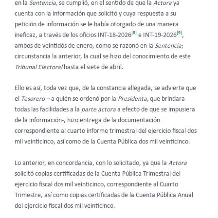
en la
Sentencia,
se cumplió,
en el sentido de que la
Actora
ya
cuenta con la información que solicitó y cuya respuesta a su
petición de información se le había otorgado de una manera
[8]
[9]
ineficaz, a través de los oficios INT-18-2026
e INT-19-2026
,
ambos de veintidós de enero, como se razonó en la
Sentencia
;
circunstancia la anterior, la cual se hizo del conocimiento de este
Tribunal Electoral
hasta el siete de abril.
Ello es así, toda vez que, de la constancia allegada,
se advierte que
el
Tesorero –
a quién se ordenó por la
Presidenta,
que brindara
todas las facilidades a la
parte actora
a efecto de que se impusiera
de la información-, hizo entrega de la documentación
correspondiente al cuarto informe trimestral del ejercicio fiscal dos
mil veinticinco, así como de la Cuenta Pública dos mil veinticinco.
Lo anterior, en concordancia, con lo solicitado, ya que la
Actora
solicitó copias certificadas de la Cuenta Pública Trimestral del
ejercicio fiscal dos mil veinticinco, correspondiente al Cuarto
Trimestre, así como copias certificadas de la Cuenta Pública Anual
del ejercicio fiscal dos mil veinticinco.