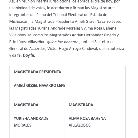
Así, en reunión interna jurisdiccional celebrada el día de hoy, por
unanimidad de votos, lo acordaron y firman las Magistraturas
integrantes del Pleno del Tribunal Electoral del Estado de
Michoacán, la Magistrada Presidenta Amelí Gissel Navarro Lepe,
las Magistradas Yurisha Andrade Morales y Alma Rosa Bahena
Villalobos, así como los Magistrados Adrián Hernández Pinedo y
Eric López Villaseñor
-quien fue ponente-
, ante el Secretario
General de Acuerdos, Víctor Hugo Arroyo Sandoval, quien autoriza
y da fe.
Doy fe.
MAGISTRADA PRESIDENTA
AMELÍ GISSEL NAVARRO LEPE
MAGISTRADA
MAGISTRADA
YURISHA ANDRADE
ALMA ROSA BAHENA
MORALES
VILLALOBOS