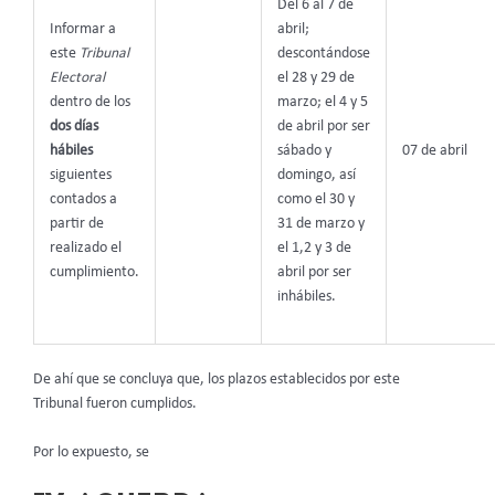
Del 6 al 7 de
Informar a
abril;
este
Tribunal
descontándose
Electoral
el 28 y 29 de
dentro de los
marzo; el 4 y 5
dos días
de abril por ser
hábiles
sábado y
07 de abril
siguientes
domingo, así
contados a
como el 30 y
partir de
31 de marzo y
realizado el
el 1,2 y 3 de
cumplimiento.
abril por ser
inhábiles.
De ahí que se concluya que, los plazos establecidos por este
Tribunal fueron cumplidos.
Por lo expuesto, se