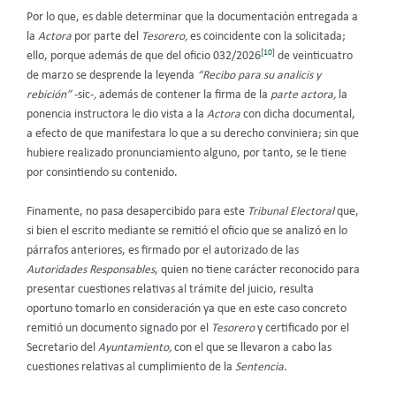
Por lo que, es dable determinar que la documentación entregada a
la
Actora
por parte del
Tesorero,
es coincidente con la solicitada;
[10]
ello, porque además de que del oficio 032/2026
de veinticuatro
de marzo se desprende la leyenda
“Recibo para su analicis y
rebición”
-sic-
,
además de contener la firma de la
parte actora,
la
ponencia instructora le dio vista a la
Actora
con dicha documental,
a efecto de que manifestara lo que a su derecho conviniera; sin que
hubiere realizado pronunciamiento alguno, por tanto, se le tiene
por consintiendo su contenido.
Finamente, no pasa desapercibido para este
Tribunal Electoral
que,
si bien el escrito mediante se remitió el oficio que se analizó en lo
párrafos anteriores, es firmado por el autorizado de las
Autoridades Responsables
, quien no tiene carácter reconocido para
presentar cuestiones relativas al trámite del juicio, resulta
oportuno tomarlo en consideración ya que en este caso concreto
remitió un documento signado por el
Tesorero
y certificado por el
Secretario del
Ayuntamiento,
con el que se llevaron a cabo las
cuestiones relativas al cumplimiento de la
Sentencia
.