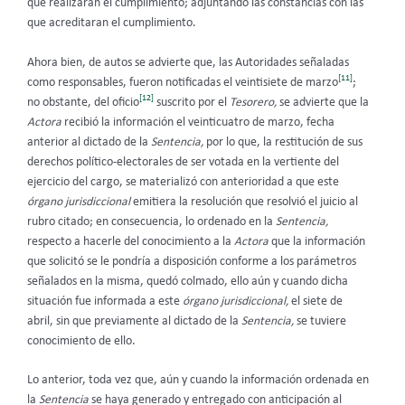
que realizaran el cumplimiento; adjuntando las constancias con las
que acreditaran el cumplimiento.
Ahora bien, de autos se advierte que, las Autoridades señaladas
[11]
como responsables, fueron notificadas el veintisiete de marzo
;
[12]
no obstante, del oficio
suscrito por el
Tesorero,
se advierte que la
Actora
recibió la información el veinticuatro de marzo, fecha
anterior al dictado de la
Sentencia,
por lo que, la restitución de sus
derechos político-electorales de ser votada en la vertiente del
ejercicio del cargo, se materializó con anterioridad a que este
órgano jurisdiccional
emitiera la resolución que resolvió el juicio al
rubro citado; en consecuencia, lo ordenado en la
Sentencia,
respecto a hacerle del conocimiento a la
Actora
que la información
que solicitó se le pondría a disposición conforme a los parámetros
señalados en la misma, quedó colmado, ello aún y cuando dicha
situación fue informada a este
órgano jurisdiccional,
el siete de
abril, sin que previamente al dictado de la
Sentencia,
se tuviere
conocimiento de ello.
Lo anterior, toda vez que, aún y cuando la información ordenada en
la
Sentencia
se haya generado y entregado con anticipación al