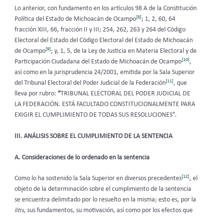
Lo anterior, con fundamento en los artículos 98 A de la Constitución
[8]
Política del Estado de Michoacán de Ocampo
; 1, 2, 60, 64
fracción XIII, 66, fracción II y III; 254, 262, 263 y 264 del Código
Electoral del Estado del Código Electoral del Estado de Michoacán
[9]
de Ocampo
; y, 1, 5, de la Ley de Justicia en Materia Electoral y de
[10]
Participación Ciudadana del Estado de Michoacán de Ocampo
,
así como en la jurisprudencia 24/2001, emitida por la Sala Superior
[11]
del Tribunal Electoral del Poder Judicial de la Federación
, que
lleva por rubro:
“
TRIBUNAL ELECTORAL DEL PODER JUDICIAL DE
LA FEDERACIÓN. ESTÁ FACULTADO CONSTITUCIONALMENTE PARA
EXIGIR EL CUMPLIMIENTO DE TODAS SUS RESOLUCIONES”.
III. ANÁLISIS SOBRE EL CUMPLIMIENTO DE LA SENTENCIA
A. Consideraciones de lo ordenado en la sentencia
[12]
Como lo ha sostenido la Sala Superior en diversos precedentes
, el
objeto de la determinación sobre el cumplimiento de la sentencia
se encuentra delimitado por lo resuelto en la misma; esto es, por la
litis
, sus fundamentos, su motivación, así como por los efectos que