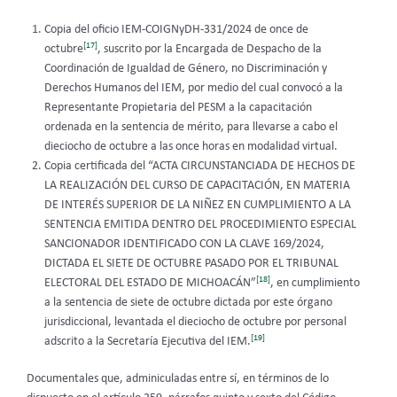
Copia del oficio IEM-COIGNyDH-331/2024 de once de
[17]
octubre
, suscrito por la Encargada de Despacho de la
Coordinación de Igualdad de Género, no Discriminación y
Derechos Humanos del IEM, por medio del cual convocó a la
Representante Propietaria del PESM a la capacitación
ordenada en la sentencia de mérito, para llevarse a cabo el
dieciocho de octubre a las once horas en modalidad virtual.
Copia certificada del “ACTA CIRCUNSTANCIADA DE HECHOS DE
LA REALIZACIÓN DEL CURSO DE CAPACITACIÓN, EN MATERIA
DE INTERÉS SUPERIOR DE LA NIÑEZ EN CUMPLIMIENTO A LA
SENTENCIA EMITIDA DENTRO DEL PROCEDIMIENTO ESPECIAL
SANCIONADOR IDENTIFICADO CON LA CLAVE 169/2024,
DICTADA EL SIETE DE OCTUBRE PASADO POR EL TRIBUNAL
[18]
ELECTORAL DEL ESTADO DE MICHOACÁN”
, en cumplimiento
a la sentencia de siete de octubre dictada por este órgano
jurisdiccional, levantada el dieciocho de octubre por personal
[19]
adscrito a la Secretaría Ejecutiva del IEM.
Documentales que, adminiculadas entre sí, en términos de lo