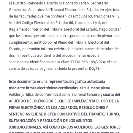
El suscrito licenciado Gerardo Maldonado Tadeo, Secretario
General de Acuerdos del Tribunal Electoral del Estado, en ejercicio
de las facultades que me confieren los artículos 69, fracciones VII y
VIII del Código Electoral del Estado; 66, fracciones I y II, del
Reglamento Interior del Tribunal Electoral del Estado, hago constar
que las firmas que anteceden, corresponden al acuerdo plenario de
cumplimiento, emitido por el Pleno del Tribunal Electoral del
Estado, en reunión interna celebrada el veintinueve de octubre de
dos mil veinticuatro, dentro del procedimiento especial
sancionador identificado con la clave TEEM-PES-169/2024; el cual
consta de catorce páginas, incluida la presente.
Doy fe
.
Este documento es una representación gráfica autorizada
mediante firmas electrónicas certificadas, el cual tiene plena
validez jurídica de conformidad con el numeral tercero y cuarto del
ACUERDO DEL PLENO POR EL QUE SE IMPLEMENTA EL USO DE LA
FIRMA ELECTRÓNICA EN LOS ACUERDOS, RESOLUCIONES Y
SENTENCIAS QUE SE DICTEN CON MOTIVO DEL TRÁMITE, TURNO,
SUSTANCIACIÓN Y RESOLUCIÓN DE LOS ASUNTOS
JURISDICCIONALES, ASÍ COMO EN LOS ACUERDOS, LAS GESTIONES