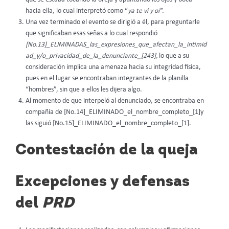
hacia ella, lo cual interpretó como “
ya te vi y oí”.
Una vez terminado el evento se dirigió a él, para preguntarle
que significaban esas señas a lo cual respondió
[No.13]_ELIMINADAS_las_expresiones_que_afectan_la_intimid
ad_y/o_privacidad_de_la_denunciante_[243],
lo que a su
consideración implica una amenaza hacia su integridad física,
pues en el lugar se encontraban integrantes de la planilla
“hombres”, sin que a ellos les dijera algo.
Al momento de que interpeló al denunciado, se encontraba en
compañía de [No.14]_ELIMINADO_el_nombre_completo_[1]y
las siguió [No.15]_ELIMINADO_el_nombre_completo_[1].
Contestación de la queja
Excepciones y defensas
del
PRD