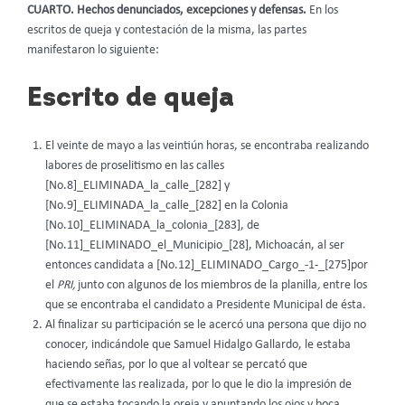
CUARTO. Hechos denunciados, excepciones y defensas.
En los
escritos de queja y contestación de la misma, las partes
manifestaron lo siguiente:
Escrito de queja
El veinte de mayo a las veintiún horas, se encontraba realizando
labores de proselitismo en las calles
[No.8]_ELIMINADA_la_calle_[282] y
[No.9]_ELIMINADA_la_calle_[282] en la Colonia
[No.10]_ELIMINADA_la_colonia_[283], de
[No.11]_ELIMINADO_el_Municipio_[28], Michoacán, al ser
entonces candidata a [No.12]_ELIMINADO_Cargo_-1-_[275]por
el
PRI,
junto con algunos de los miembros de la planilla
,
entre los
que se encontraba el candidato a Presidente Municipal de ésta.
Al finalizar su participación se le acercó una persona que dijo no
conocer, indicándole que Samuel Hidalgo Gallardo, le estaba
haciendo señas, por lo que al voltear se percató que
efectivamente las realizada, por lo que le dio la impresión de
que se estaba tocando la oreja y apuntando los ojos y boca