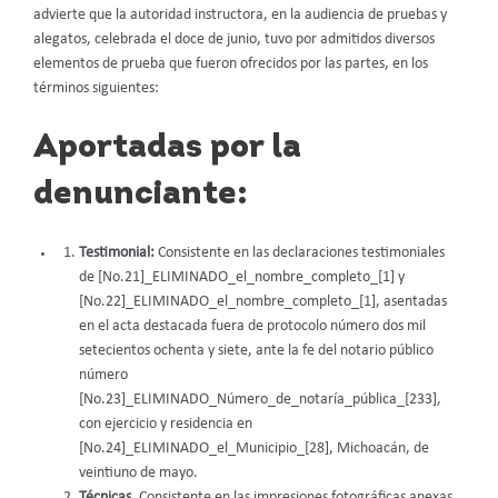
advierte que la autoridad instructora, en la audiencia de pruebas y
alegatos, celebrada el doce de junio, tuvo por admitidos diversos
elementos de prueba que fueron ofrecidos por las partes, en los
términos siguientes:
Aportadas por la
denunciante:
Testimonial:
Consistente en las declaraciones testimoniales
de [No.21]_ELIMINADO_el_nombre_completo_[1] y
[No.22]_ELIMINADO_el_nombre_completo_[1], asentadas
en el acta destacada fuera de protocolo número dos mil
setecientos ochenta y siete, ante la fe del notario público
número
[No.23]_ELIMINADO_Número_de_notaría_pública_[233],
con ejercicio y residencia en
[No.24]_ELIMINADO_el_Municipio_[28], Michoacán, de
veintiuno de mayo.
Técnicas.
Consistente en las impresiones fotográficas anexas