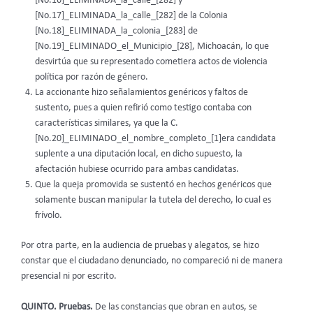
[No.16]_ELIMINADA_la_calle_[282] y
[No.17]_ELIMINADA_la_calle_[282] de la Colonia
[No.18]_ELIMINADA_la_colonia_[283] de
[No.19]_ELIMINADO_el_Municipio_[28], Michoacán, lo que
desvirtúa que su representado cometiera actos de violencia
política por razón de género.
La accionante hizo señalamientos genéricos y faltos de
sustento, pues a quien refirió como testigo contaba con
características similares, ya que la C.
[No.20]_ELIMINADO_el_nombre_completo_[1]era candidata
suplente a una diputación local, en dicho supuesto, la
afectación hubiese ocurrido para ambas candidatas.
Que la queja promovida se sustentó en hechos genéricos que
solamente buscan manipular la tutela del derecho, lo cual es
frívolo.
Por otra parte, en la audiencia de pruebas y alegatos, se hizo
constar que el ciudadano denunciado, no compareció ni de manera
presencial ni por escrito.
QUINTO. Pruebas.
De las constancias que obran en autos, se