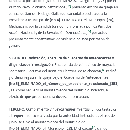
candidata postulada a [No.3]_ELIMINADO_Cargo_-1-_[275] por el
[2]
Partido Revolucionario Institucional,
presentó escrito de queja en
contra de Samuel Hidalgo Gallardo, candidato postulado a la
Presidencia Municipal de [No.4]_ELIMINADO_el_Municipio_[28],
Michoacán, por la candidatura común formada por los Partidos
[3]
Acción Nacional y de la Revolución Democrática,
por actos
presuntamente constitutivos de violencia política por razón de
género.
SEGUNDO. Radicación, apertura de cuaderno de antecedentes y
diligencias de investigación.
En acuerdo de veinticinco de mayo, la
[4]
Secretaria Ejecutiva del Instituto Electoral de Michoacán,
radicó
y ordenó registrar la queja bajo el Cuaderno de Antecedentes
[No.5]_ELIMINADO_el_número_de_expediente_relacionado_[151]
,
así como requerir al Ayuntamiento del municipio indicado, a
efecto de que proporcionara diversa información.
TERCERO. Cumplimiento y nuevos requerimientos.
En contestación
al requerimiento realizado por la autoridad instructora, el tres de
junio, se tuvo al Ayuntamiento del municipio de
[5]
[No.6]_ELIMINADO_el_Municipio_[28], Michoacán
, dando