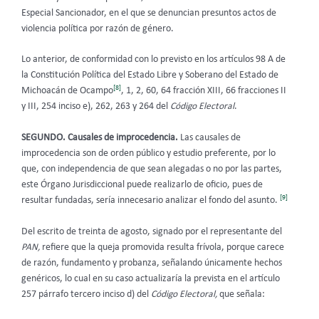
Especial Sancionador, en el que se denuncian presuntos actos de
violencia política por razón de género.
Lo anterior, de conformidad con lo previsto en los artículos 98 A de
la Constitución Política del Estado Libre y Soberano del Estado de
[8]
Michoacán de Ocampo
, 1, 2, 60, 64 fracción XIII, 66 fracciones II
y III, 254 inciso e), 262, 263 y 264 del
Código Electoral
.
SEGUNDO. Causales de improcedencia.
Las causales de
improcedencia son de orden público y estudio preferente, por lo
que, con independencia de que sean alegadas o no por las partes,
este Órgano Jurisdiccional puede realizarlo de oficio, pues de
[9]
resultar fundadas, sería innecesario analizar el fondo del asunto.
Del escrito de treinta de agosto, signado por el representante del
PAN,
refiere que la queja promovida resulta frívola, porque carece
de razón, fundamento y probanza, señalando únicamente hechos
genéricos, lo cual en su caso actualizaría la prevista en el artículo
257 párrafo tercero inciso d) del
Código Electoral,
que señala: