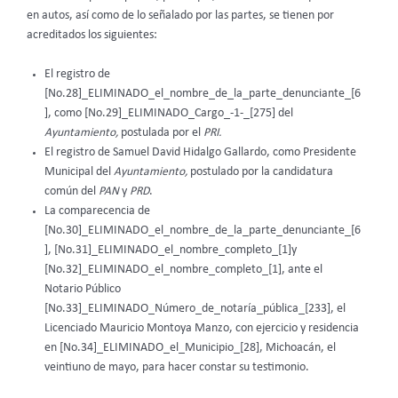
en autos, así como de lo señalado por las partes, se tienen por
acreditados los siguientes:
El registro de
[No.28]_ELIMINADO_el_nombre_de_la_parte_denunciante_[6
], como [No.29]_ELIMINADO_Cargo_-1-_[275] del
Ayuntamiento,
postulada por el
PRI.
El registro de Samuel David Hidalgo Gallardo, como Presidente
Municipal del
Ayuntamiento,
postulado por la candidatura
común del
PAN
y
PRD
.
La comparecencia de
[No.30]_ELIMINADO_el_nombre_de_la_parte_denunciante_[6
], [No.31]_ELIMINADO_el_nombre_completo_[1]y
[No.32]_ELIMINADO_el_nombre_completo_[1], ante el
Notario Público
[No.33]_ELIMINADO_Número_de_notaría_pública_[233], el
Licenciado Mauricio Montoya Manzo, con ejercicio y residencia
en [No.34]_ELIMINADO_el_Municipio_[28], Michoacán, el
veintiuno de mayo, para hacer constar su testimonio.