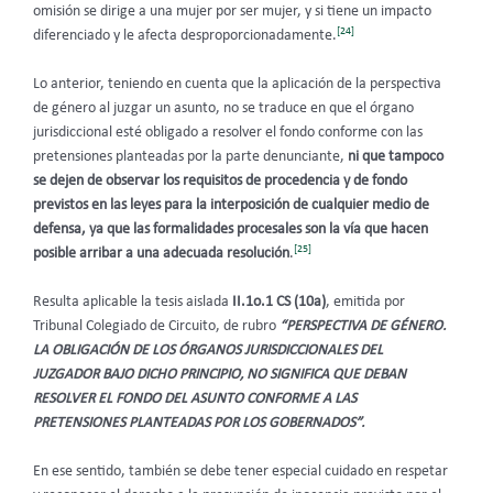
omisión se dirige a una mujer por ser mujer, y si tiene un impacto
[24]
diferenciado y le afecta desproporcionadamente.
Lo anterior, teniendo en cuenta que la aplicación de la perspectiva
de género al juzgar un asunto, no se traduce en que el órgano
jurisdiccional esté obligado a resolver el fondo conforme con las
pretensiones planteadas por la parte denunciante,
ni que tampoco
se dejen de observar los requisitos de procedencia y de fondo
previstos en las leyes para la interposición de cualquier medio de
defensa, ya que las formalidades procesales son la vía que hacen
[25]
posible arribar a una adecuada resolución
.
Resulta aplicable la tesis aislada
II.1o.1 CS (10a)
, emitida por
Tribunal Colegiado de Circuito, de rubro
“PERSPECTIVA DE GÉNERO.
LA OBLIGACIÓN DE LOS ÓRGANOS JURISDICCIONALES DEL
JUZGADOR BAJO DICHO PRINCIPIO, NO SIGNIFICA QUE DEBAN
RESOLVER EL FONDO DEL ASUNTO CONFORME A LAS
PRETENSIONES PLANTEADAS POR LOS GOBERNADOS”.
En ese sentido, también se debe tener especial cuidado en respetar