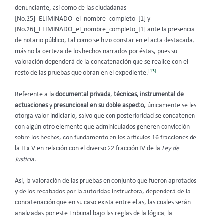
denunciante, así como de las ciudadanas
[No.25]_ELIMINADO_el_nombre_completo_[1] y
[No.26]_ELIMINADO_el_nombre_completo_[1] ante la presencia
de notario público, tal como se hizo constar en el acta destacada,
más no la certeza de los hechos narrados por éstas, pues su
valoración dependerá de la concatenación que se realice con el
[13]
resto de las pruebas que obran en el expediente.
Referente a la
documental privada
,
técnicas, instrumental de
actuaciones
y
presuncional en su doble aspecto,
únicamente se les
otorga valor indiciario, salvo que con posterioridad se concatenen
con algún otro elemento que adminiculados generen convicción
sobre los hechos, con fundamento en los artículos 16 fracciones de
la II a V en relación con el diverso 22 fracción IV de la
Ley de
Justicia
.
Así, la valoración de las pruebas en conjunto que fueron aprotados
y de los recabados por la autoridad instructora, dependerá de la
concatenación que en su caso exista entre ellas, las cuales serán
analizadas por este Tribunal bajo las reglas de la lógica, la