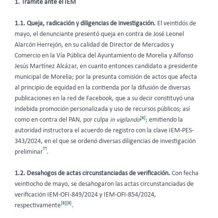
1. Trámite ante el IEM
1.1. Queja, radicación y diligencias de investigación.
El veintidós de
mayo, el denunciante presentó queja en contra de José Leonel
Alarcón Herrejón, en su calidad de Director de Mercados y
Comercio en la Vía Pública del Ayuntamiento de Morelia y Alfonso
Jesús Martínez Alcázar, en cuanto entonces candidato a presidente
municipal de Morelia; por la presunta comisión de actos que afecta
al principio de equidad en la contienda por la difusión de diversas
publicaciones en la red de Facebook, que a su decir constituyó una
indebida promoción personalizada y uso de recursos públicos; así
[6]
como en contra del PAN, por culpa
in vigilando
; emitiendo la
autoridad instructora el acuerdo de registro con la clave IEM-PES-
343/2024, en el que se ordenó diversas diligencias de investigación
[7]
preliminar
.
1.2. Desahogos de actas circunstanciadas de verificación.
Con fecha
veintiocho de mayo, se desahogaron las actas circunstanciadas de
verificación IEM-OFI-849/2024 y IEM-OFI-854/2024,
[8]
[9]
respectivamente
.