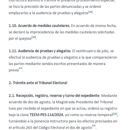
instructora admitió a trámite el presente procedimiento especial,
se hizo la precisión de las partes denunciadas y se ordenó
[19]
emplazarlas a la audiencia de pruebas y alegatos
.
1.10.
Acuerdo de medidas cautelares.
En acuerdo de misma fecha,
se declaró la improcedencia de las medidas cautelares solicitadas
[20]
por el quejoso
.
1.11. Audiencia de pruebas y alegatos
. El veinticuatro de julio, se
efectuó la audiencia de pruebas y alegatos a la que comparecieron
las partes mediante sendos escritos presentados de manera
[21]
previa
.
2. Trámite ante el Tribunal Electoral
2.1. Recepción, registro, reserva y turno del expediente
. Mediante
acuerdo de dos de agosto, la Magistrada Presidenta del Tribunal
tuvo por recibido el expediente en que se actúa; ordenó su registro
[22]
bajo la clave
TEEM-PES-114/2024
, así como su reserva temporal
,
turnándolo a la ponencia instructora para los efectos precisados en
[23]
el artículo 263 del Código Electoral el dos de agosto
.