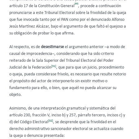
[30]
artículo 17 de la Constitución General
, procede a continuación
pronunciarse a este Tribunal Electoral sobre la frivolidad de la queja
que fue invocada tanto por el PAN como por el denunciado Alfonso
Jesús Martínez Alcázar, bajo el argumento de que faltó el quejoso a
su obligación de probar lo que afirma.
Al respecto, es de
desestimarse
el argumento anterior –a modo de
causal de improcedencia–, considerando que ha sido criterio
reiterado de la Sala Superior del Tribunal Electoral del Poder
[31]
Judicial de la Federación
, que para que un juicio, procedimiento
o queja, pueda considerase frívolo, es necesario que resulte notorio
el propósito del actor de interponerlo sin existir motivo o
fundamento para ello, o bien, que aquél no pueda alcanzar su
objeto.
Asimismo, de una interpretación gramatical y sistemática del
artículo 230, fracción V, inciso b) y 257, párrafo tercero, incisos c) y
[32]
d) del Código Electoral
, se desprende que la frivolidad en el
derecho administrativo sancionador electoral se actualiza cuando
la queja o denuncia presentada: