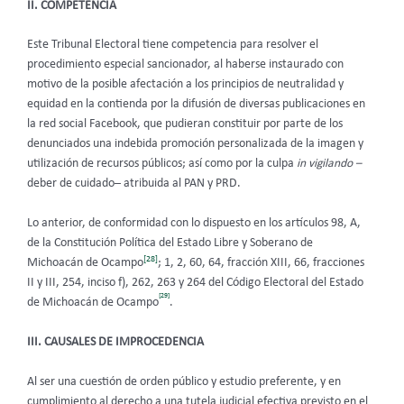
II. COMPETENCIA
Este Tribunal Electoral tiene competencia para resolver el
procedimiento especial sancionador, al haberse instaurado con
motivo de la posible afectación a los principios de neutralidad y
equidad en la contienda por la difusión de diversas publicaciones en
la red social Facebook, que pudieran constituir por parte de los
denunciados una indebida promoción personalizada de la imagen y
utilización de recursos públicos; así como por la culpa
in vigilando –
deber de cuidado– atribuida al PAN y PRD.
Lo anterior, de conformidad con lo dispuesto en los artículos 98, A,
de la Constitución Política del Estado Libre y Soberano de
[28]
Michoacán de Ocampo
; 1, 2, 60, 64, fracción XIII, 66, fracciones
II y III, 254, inciso f), 262, 263 y 264 del Código Electoral del Estado
[29]
de Michoacán de Ocampo
.
III. CAUSALES DE IMPROCEDENCIA
Al ser una cuestión de orden público y estudio preferente, y en
cumplimiento al derecho a una tutela judicial efectiva previsto en el