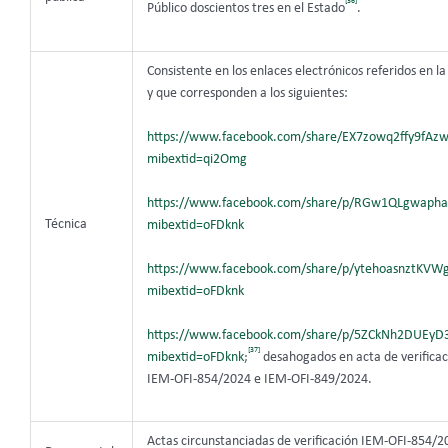
[36]
Público doscientos tres en el Estado
.
Consistente en los enlaces electrónicos referidos en la
y que corresponden a los siguientes:
https://www.facebook.com/share/EX7zowq2ffy9fAzw
mibextid=qi2Omg
https://www.facebook.com/share/p/RGw1QLgwapha
Técnica
mibextid=oFDknk
https://www.facebook.com/share/p/ytehoasnztKVW
mibextid=oFDknk
https://www.facebook.com/share/p/5ZCkNh2DUEyD
[37]
mibextid=oFDknk
;
desahogados en acta de verificac
IEM-OFI-854/2024 e IEM-OFI-849/2024.
Actas circunstanciadas de verificación IEM-OFI-854/2