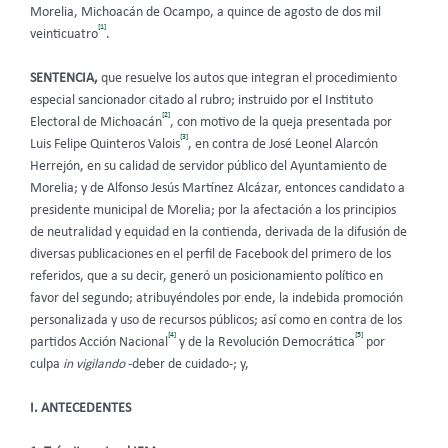
Morelia, Michoacán de Ocampo, a quince de agosto de dos mil
[1]
veinticuatro
.
SENTENCIA,
que resuelve los autos que integran el procedimiento
especial sancionador citado al rubro; instruido por el Instituto
[2]
Electoral de Michoacán
, con motivo de la queja presentada por
[3]
Luis Felipe Quinteros Valois
, en contra de José Leonel Alarcón
Herrejón, en su calidad de servidor público del Ayuntamiento de
Morelia; y de Alfonso Jesús Martínez Alcázar, entonces candidato a
presidente municipal de Morelia; por la afectación a los principios
de neutralidad y equidad en la contienda, derivada de la difusión de
diversas publicaciones en el perfil de Facebook del primero de los
referidos, que a su decir, generó un posicionamiento político en
favor del segundo; atribuyéndoles por ende, la indebida promoción
personalizada y uso de recursos públicos; así como en contra de los
[4]
[5]
partidos Acción Nacional
y de la Revolución Democrática
por
culpa
in vigilando
-deber de cuidado-; y,
I. ANTECEDENTES