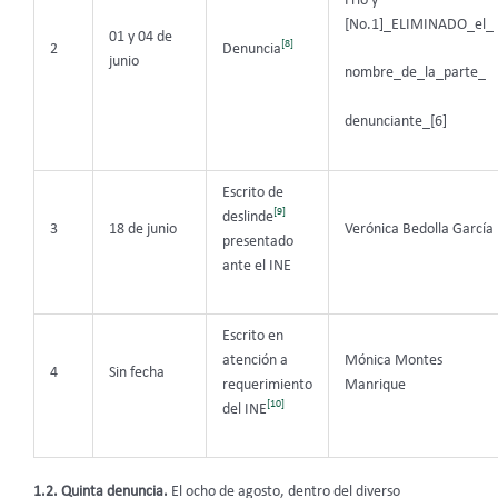
Frio y
[No.1]_ELIMINADO_el_
01 y 04 de
[8]
2
Denuncia
junio
nombre_de_la_parte_
denunciante_[6]
Escrito de
[9]
deslinde
3
18 de junio
Verónica Bedolla García
presentado
ante el INE
Escrito en
atención a
Mónica Montes
4
Sin fecha
requerimiento
Manrique
[10]
del INE
1.2. Quinta denuncia.
El ocho de agosto, dentro del diverso