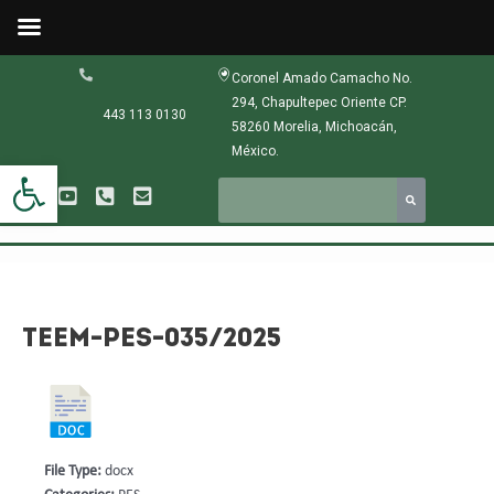
Ir
al
contenido
Navegación
Coronel Amado Camacho No.
de
294, Chapultepec Oriente CP.
entradas
443 113 0130
58260 Morelia, Michoacán,
México.
Abrir barra de herramientas
TEEM-PES-035/2025
File Type:
docx