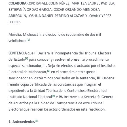
COLABORARON:
RAFAEL COLIN PÉREZ, MARITZA LAUREL PADILLA,
ESTEFANÍA ORDAZ GARCÍA, OSCAR ORLANDO MENDOZA
ARREGUÍN, JOSHUA DANIEL PERFINO ALCAZAR Y JOVANY YÉPEZ
FLORES
Morelia, Michoacán, a dieciocho de septiembre de dos mil
[1]
veinticinco.
SENTENCIA
que
I.
Declara la incompetencia del Tribunal Electoral
[2]
del Estado
para conocer y resolver el presente procedimiento
especial sancionador;
II.
Deja sin efectos lo actuado por el Instituto
[3]
Electoral de Michoacán,
en el procedimiento especial
sancionador en los términos precisados en la sentencia;
III.
Ordena
remitir copia certificada de las constancias que integran el
expediente a la Unidad Técnica de lo Contencioso Electoral del
[4]
Instituto Nacional Electoral
e
IV.
Instruye a la Secretaría General
de Acuerdos y a la Unidad de Transparencia de este Tribunal
Electoral que realicen los actos ordenados en esta resolución.
[5]
1. Antecedentes