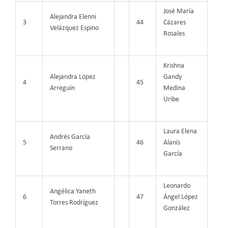
José María
Alejandra Elenni
3
44
Cázares
Velázquez Espino
Rosales
Krishna
Alejandra López
Gandy
4
45
Arreguín
Medina
Uribe
Laura Elena
Andrés García
5
46
Alanís
Serrano
García
Leonardo
Angélica Yaneth
6
47
Ángel López
Torres Rodríguez
González