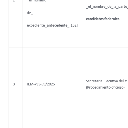
_el_número_
2
_el_nombre_de_la_parte_
de_
candidatos federales
expediente_antecedente_[152]
Secretaria Ejecutiva del
I
3
IEM-PES-59/2025
(Procedimiento oficioso)