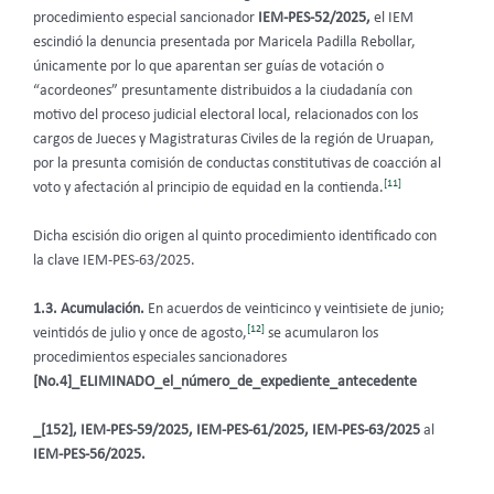
procedimiento especial sancionador
IEM-PES-52/2025,
el IEM
escindió la denuncia presentada por Maricela Padilla Rebollar,
únicamente por lo que aparentan ser guías de votación o
“acordeones” presuntamente distribuidos a la ciudadanía con
motivo del proceso judicial electoral local, relacionados con los
cargos de Jueces y Magistraturas Civiles de la región de Uruapan,
por la presunta comisión de conductas constitutivas de coacción al
[11]
voto y afectación al principio de equidad en la contienda.
Dicha escisión dio origen al quinto procedimiento identificado con
la clave IEM-PES-63/2025.
1.3. Acumulación.
En acuerdos de veinticinco y veintisiete de junio;
[12]
veintidós de julio y once de agosto,
se acumularon los
procedimientos especiales sancionadores
[No.4]_ELIMINADO_el_número_de_expediente_antecedente
_[152], IEM-PES-59/2025, IEM-PES-61/2025, IEM-PES-63/2025
al
IEM-PES-56/2025.