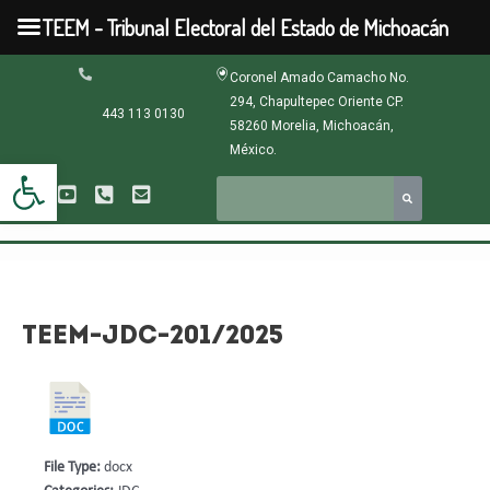
Ir
TEEM - Tribunal Electoral del Estado de Michoacán
al
contenido
Navegación
Coronel Amado Camacho No.
de
294, Chapultepec Oriente CP.
entradas
443 113 0130
58260 Morelia, Michoacán,
México.
Abrir barra de herramientas
TEEM-JDC-201/2025
File Type:
docx