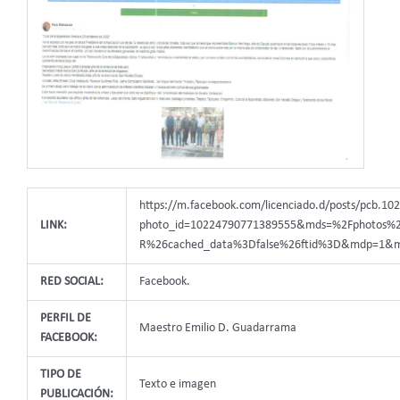
https://m.facebook.com/licenciado.d/posts/pcb.1
LINK:
photo_id=10224790771389555&mds=%2Fphotos%
R%26cached_data%3Dfalse%26ftid%3D&mdp=1&
RED SOCIAL:
Facebook.
PERFIL DE
Maestro Emilio D. Guadarrama
FACEBOOK:
TIPO DE
Texto e imagen
PUBLICACIÓN: