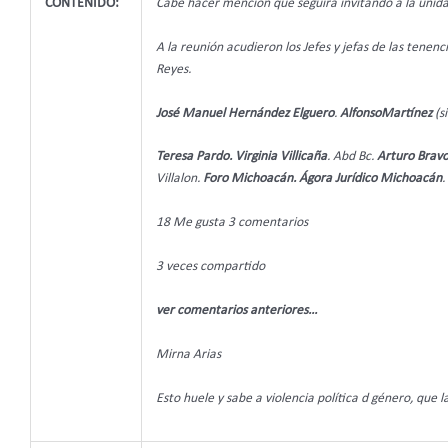
CONTENIDO:
Cabe hacer mención que seguirá invitando a la unida
A la reunión acudieron los Jefes y jefas de las tene
Reyes.
José Manuel Hernández Elguero
.
AlfonsoMartínez
(si
Teresa Pardo.
Virginia Villicaña
. Abd Bc.
Arturo Brav
Villalon.
Foro Michoacán.
Ágora Jurídico Michoacán
.
18 Me gusta 3 comentarios
3 veces compartido
ver comentarios anteriores…
Mirna Arias
Esto huele y sabe a violencia política d género, que 