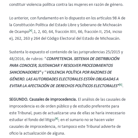
constituir violencia política contra las mujeres en razón de género.
Lo anterior, con fundamento en lo dispuesto en los artículos 98 A de
la Constitución Política del Estado Libre y Soberano de Michoacán
[4]
de Ocampo
,1, 2, 60, 64, fracción XIII, 66, fracción II, 254, inciso
e), 262, 263 y 264 del Código Electoral del Estado de Michoacán.
Sustenta lo expuesto el contenido de las jurisprudencias 25/2015 y
48/2016, de rubros: “
COMPETENCIA. SISTEMA DE DISTRIBUCIÓN
PARA CONOCER, SUSTANCIAR Y RESOLVER PROCEDIMIENTOS
SANCIONADORES”
y “
VIOLENCIA POLÍTICA POR RAZONES DE
GÉNERO. LAS AUTORIDADES ELECTORALES ESTÁN OBLIGADAS A
[5]
EVITAR LA AFECTACIÓN DE DERECHOS POLÍTICOS ELECTORALES”
.
SEGUNDO. Causales de improcedencia.
El análisis de las causales de
improcedencia es de orden público y de estudio preferente para
este Tribunal, pues de actualizarse una de ellas se haría innecesario
[6]
estudiar el fondo del litigio
; en el sumario no se hacen valer
causales de improcedencia, ni tampoco este Tribunal advierte de
oficio la actualización de alguna.