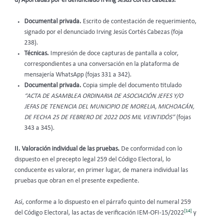
d) Aportadas por el denunciado Irving Jesús Cortés Cabezas:
Documental privada.
Escrito de contestación de requerimiento,
signado por el denunciado Irving Jesús Cortés Cabezas (foja
238).
Técnicas.
Impresión de doce capturas de pantalla a color,
correspondientes a una conversación en la plataforma de
mensajería WhatsApp (fojas 331 a 342).
Documental privada.
Copia simple del documento titulado
“ACTA DE ASAMBLEA ORDINARIA DE ASOCIACIÓN JEFES Y/O
JEFAS DE TENENCIA DEL MUNICIPIO DE MORELIA, MICHOACÁN,
DE FECHA 25 DE FEBRERO DE 2022 DOS MIL VEINTIDÓS”
(fojas
343 a 345).
II. Valoración individual de las pruebas.
De conformidad con lo
dispuesto en el precepto legal 259 del Código Electoral, lo
conducente es valorar, en primer lugar, de manera individual las
pruebas que obran en el presente expediente.
Así, conforme a lo dispuesto en el párrafo quinto del numeral 259
[14]
del Código Electoral, las actas de verificación IEM-OFI-15/2022
y