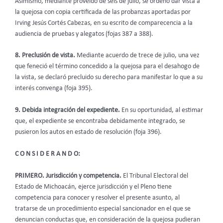
Asimismo, mediante proveído de seis de julio, se ordenó dar vista a
la quejosa con copia certificada de las probanzas aportadas por
Irving Jesús Cortés Cabezas, en su escrito de comparecencia a la
audiencia de pruebas y alegatos (fojas 387 a 388).
8. Preclusión de vista.
Mediante acuerdo de trece de julio, una vez
que feneció el término concedido a la quejosa para el desahogo de
la vista, se declaró precluido su derecho para manifestar lo que a su
interés convenga (foja 395).
9. Debida integración del expediente.
En su oportunidad, al estimar
que, el expediente se encontraba debidamente integrado, se
pusieron los autos en estado de resolución (foja 396).
C O N S I D E R A N D O:
PRIMERO. Jurisdicción y competencia.
El Tribunal Electoral del
Estado de Michoacán, ejerce jurisdicción y el Pleno tiene
competencia para conocer y resolver el presente asunto, al
tratarse de un procedimiento especial sancionador en el que se
denuncian conductas que, en consideración de la quejosa pudieran