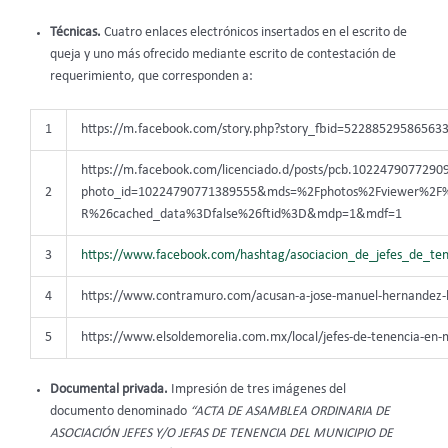
Técnicas.
Cuatro enlaces electrónicos insertados en el escrito de
queja y uno más ofrecido mediante escrito de contestación de
requerimiento, que corresponden a:
1
https://m.facebook.com/story.php?story_fbid=52288529586563
https://m.facebook.com/licenciado.d/posts/pcb.1022479077290
2
photo_id=10224790771389555&mds=%2Fphotos%2Fviewer%2F
R%26cached_data%3Dfalse%26ftid%3D&mdp=1&mdf=1
3
https://www.facebook.com/hashtag/asociacion_de_jefes_de_ten
4
https://www.contramuro.com/acusan-a-jose-manuel-hernandez-hel
5
https://www.elsoldemorelia.com.mx/local/jefes-de-tenencia-en-
Documental privada.
Impresión de tres imágenes del
documento denominado
“ACTA DE ASAMBLEA ORDINARIA DE
ASOCIACIÓN JEFES Y/O JEFAS DE TENENCIA DEL MUNICIPIO DE