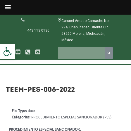
Ir
al
contenido
Navegación
Coronel Amado Camacho No.
de
294, Chapultepec Oriente CP.
entradas
443 113 0130
58260 Morelia, Michoacán,
México.
Abrir barra de herramientas
TEEM-PES-006-2022
File Type:
docx
Categories:
PROCEDIMIENTO ESPECIAL SANCIONADOR (PES)
PROCEDIMIENTO ESPECIAL SANCIONADOR.