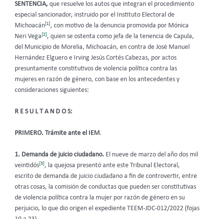
SENTENCIA,
que resuelve los autos que integran el procedimiento
especial sancionador, instruido por el Instituto Electoral de
[1]
Michoacán
, con motivo de la denuncia promovida por Mónica
[2]
Neri Vega
, quien se ostenta como jefa de la tenencia de Capula,
del Municipio de Morelia, Michoacán, en contra de José Manuel
Hernández Elguero e Irving Jesús Cortés Cabezas, por actos
presuntamente constitutivos de violencia política contra las
mujeres en razón de género, con base en los antecedentes y
consideraciones siguientes:
R E S U L T A N D O S:
PRIMERO. Trámite ante el IEM
.
1. Demanda de juicio ciudadano.
El nueve de marzo del año dos mil
[3]
veintidós
, la quejosa presentó ante este Tribunal Electoral,
escrito de demanda de juicio ciudadano a fin de controvertir, entre
otras cosas, la comisión de conductas que pueden ser constitutivas
de violencia política contra la mujer por razón de género en su
perjuicio, lo que dio origen el expediente TEEM-JDC-012/2022 (fojas