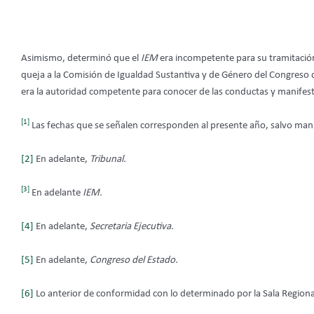
Asimismo, determinó que el
IEM
era incompetente para su tramitación 
queja a la Comisión de Igualdad Sustantiva y de Género del Congres
era la autoridad competente para conocer de las conductas y manife
[1]
Las fechas que se señalen corresponden al presente año, salvo man
[2]
En adelante,
Tribunal.
[3]
En adelante
IEM.
[4]
En adelante,
Secretaria Ejecutiva.
[5]
En adelante,
Congreso del Estado.
[6]
Lo anterior de conformidad con lo determinado por la Sala Regional 