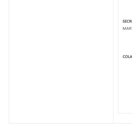
SECR
MART
COL