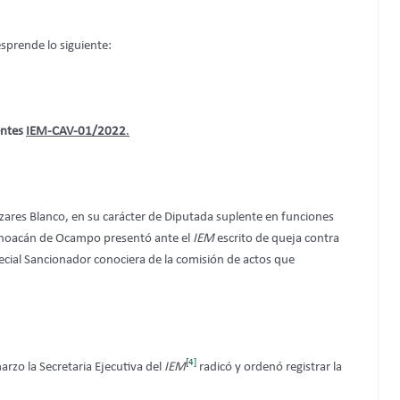
sprende lo siguiente:
ntes
IEM-CAV-01/2022
.
ázares Blanco, en su carácter de Diputada suplente en funciones
ichoacán de Ocampo presentó ante el
IEM
escrito de queja contra
pecial Sancionador conociera de la comisión de actos que
[4]
rzo la Secretaria Ejecutiva del
IEM
radicó y ordenó registrar la