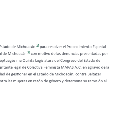
[2]
l Estado de Michoacán
para resolver el Procedimiento Especial
[3]
ral de Michoacán
con motivo de las denuncias presentadas por
Septuagésima Quinta Legislatura del Congreso del Estado de
tante legal de Colectiva Feminista MAPAS A.C. en agravio de la
dad de gestionar en el Estado de Michoacán, contra Baltazar
ontra las mujeres en razón de género y determina su remisión al