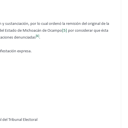
y sustanciación, por lo cual ordenó la remisión del original de la
o del Estado de Michoacán de Ocampo
[5]
por considerar que ésta
[6]
staciones denunciadas
.
ifestación expresa.
del Tribunal Electoral