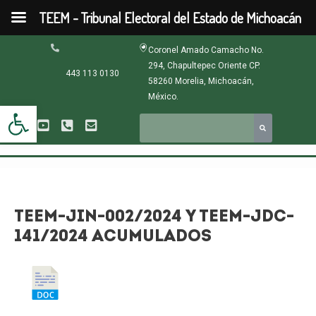
Ir
TEEM - Tribunal Electoral del Estado de Michoacán
al
contenido
Navegación
Coronel Amado Camacho No.
de
294, Chapultepec Oriente CP.
entradas
443 113 0130
58260 Morelia, Michoacán,
México.
Abrir barra de herramientas
TEEM-JIN-002/2024 Y TEEM-JDC-
141/2024 ACUMULADOS