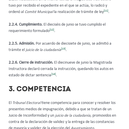
tuvo por recibido el expediente en el que se actúa, lo radicó y
[11]
ordenó al
Comité Municipal
la realización de trámite de ley
.
2.2.4. Cumplimiento.
El dieciséis de junio se tuvo cumplido el
[12]
requerimiento formulado
.
2.2.5. Admisión.
Por acuerdo de diecisiete de junio, se
admitió a
[13]
trámite el
juicio de la ciudadanía
.
2.2.6. Cierre de instrucción.
El diecinueve de junio la Magistrada
Instructora declaró cerrada la instrucción, quedando los autos en
[14]
estado de dictar sentencia
.
3. COMPETENCIA
El
Tribunal Electoral
tiene competencia para conocer y resolver los
presentes medios de impugnación, debido a que se tratan de un
Juicio de Inconformidad y un
juicio de la ciudadanía
, promovidos en
contra de la declaración de validez y la entrega de las constancias
de mayoría y validez de la elección del
Ayuntamiento
.