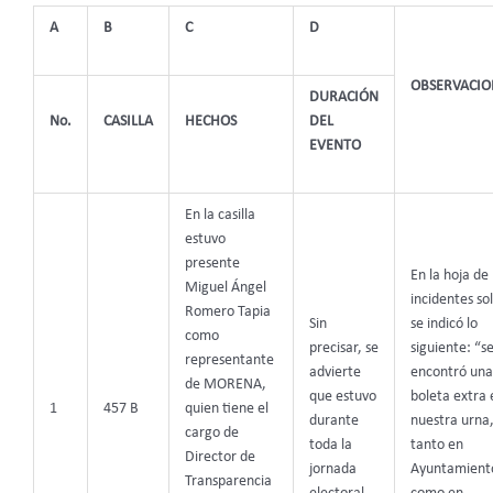
A
B
C
D
OBSERVACIO
DURACIÓN
No.
CASILLA
HECHOS
DEL
EVENTO
En la casilla
estuvo
presente
En la hoja de
Miguel Ángel
incidentes so
Romero Tapia
Sin
se indicó lo
como
precisar, se
siguiente: “s
representante
advierte
encontró una
de MORENA,
que estuvo
boleta extra 
1
457 B
quien tiene el
durante
nuestra urna
cargo de
toda la
tanto en
Director de
jornada
Ayuntamient
Transparencia