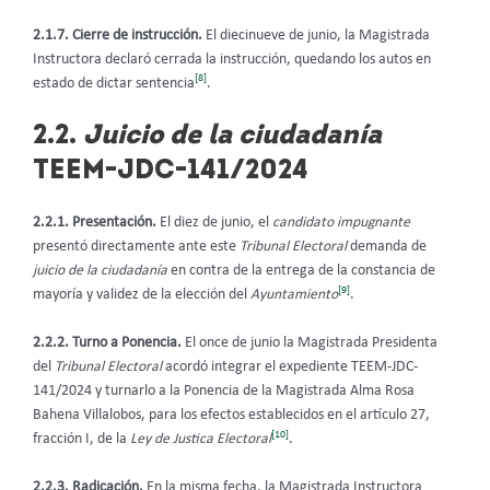
2.1.7. Cierre de instrucción.
El diecinueve de junio, la Magistrada
Instructora declaró cerrada la instrucción, quedando los autos en
[8]
estado de dictar sentencia
.
2.2.
Juicio de la ciudadanía
TEEM-JDC-141/2024
2.2.1. Presentación.
El diez de junio, el
candidato impugnante
presentó directamente ante este
Tribunal Electoral
demanda de
juicio de la ciudadanía
en contra de la entrega de la constancia de
[9]
mayoría y validez de la elección del
Ayuntamiento
.
2.2.2. Turno a Ponencia.
El once de junio la Magistrada Presidenta
del
Tribunal Electoral
acordó integrar el expediente TEEM-JDC-
141/2024 y turnarlo a la Ponencia de la Magistrada Alma Rosa
Bahena Villalobos, para los efectos establecidos en el artículo 27,
[10]
fracción I, de la
Ley de Justica Electoral
.
2.2.3. Radicación.
En la misma fecha, la Magistrada Instructora