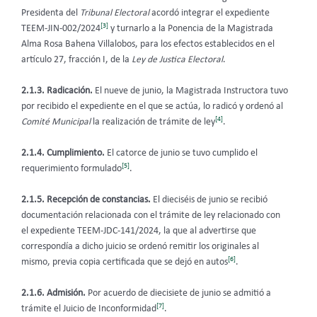
Presidenta del
Tribunal Electoral
acordó integrar el expediente
[3]
TEEM-JIN-002/2024
y turnarlo a la Ponencia de la Magistrada
Alma Rosa Bahena Villalobos, para los efectos establecidos en el
artículo 27, fracción I, de la
Ley de Justica Electoral
.
2.1.3. Radicación.
El nueve de junio, la Magistrada Instructora tuvo
por recibido el expediente en el que se actúa, lo radicó y ordenó al
[4]
Comité Municipal
la realización de trámite de ley
.
2.1.4. Cumplimiento.
El catorce de junio se tuvo cumplido el
[5]
requerimiento formulado
.
2.1.5.
Recepción de constancias.
El dieciséis de junio se recibió
documentación relacionada con el trámite de ley relacionado con
el expediente TEEM-JDC-141/2024, la que al advertirse que
correspondía a dicho juicio se ordenó remitir los originales al
[6]
mismo, previa copia certificada que se dejó en autos
.
2.1.6. Admisión.
Por acuerdo de diecisiete de junio se
admitió a
[7]
trámite el Juicio de Inconformidad
.