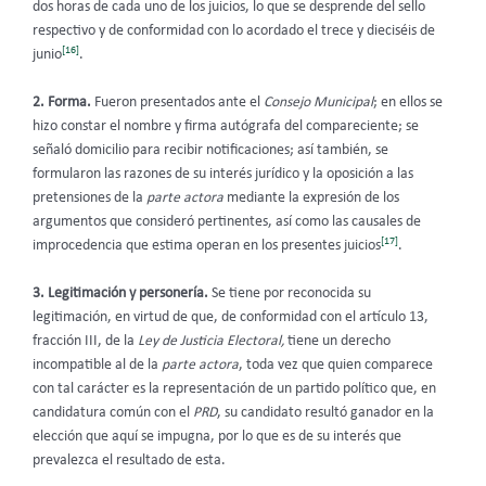
dos horas de cada uno de los juicios, lo que se desprende del sello
respectivo y de conformidad con lo acordado el trece y dieciséis de
[16]
junio
.
2.
Forma.
Fueron presentados ante el
Consejo Municipal
; en ellos se
hizo constar el nombre y firma autógrafa del compareciente; se
señaló domicilio para recibir notificaciones; así también, se
formularon las razones de su interés jurídico y la oposición a las
pretensiones de la
parte actora
mediante la expresión de los
argumentos que consideró pertinentes, así como las causales de
[17]
improcedencia que estima operan en los presentes juicios
.
3. Legitimación y personería.
Se tiene por reconocida su
legitimación, en virtud de que, de conformidad con el artículo 13,
fracción III, de la
Ley de Justicia Electoral,
tiene un derecho
incompatible al de la
parte actora
, toda vez que quien comparece
con tal carácter es la representación de un partido político que, en
candidatura común con el
PRD
, su candidato resultó ganador en la
elección que aquí se impugna, por lo que es de su interés que
prevalezca el resultado de esta.