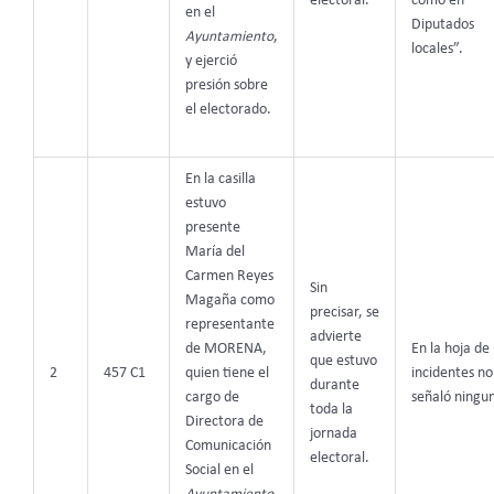
electoral.
como en
en el
Diputados
Ayuntamiento
,
locales”.
y ejerció
presión sobre
el electorado.
En la casilla
estuvo
presente
María del
Carmen Reyes
Sin
Magaña como
precisar, se
representante
advierte
de MORENA,
En la hoja de
que estuvo
2
457 C1
quien tiene el
incidentes no
durante
cargo de
señaló ningu
toda la
Directora de
jornada
Comunicación
electoral.
Social en el