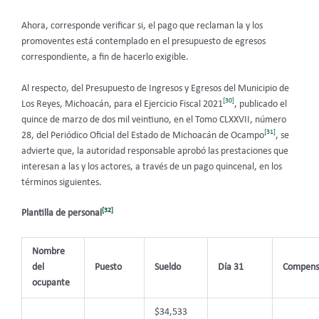
Ahora, corresponde verificar si, el pago que reclaman la y los
promoventes está contemplado en el presupuesto de egresos
correspondiente, a fin de hacerlo exigible.
Al respecto, del Presupuesto de Ingresos y Egresos del Municipio de
[30]
Los Reyes, Michoacán, para el Ejercicio Fiscal 2021
, publicado el
quince de marzo de dos mil veintiuno, en el Tomo CLXXVII, número
[31]
28, del Periódico Oficial del Estado de Michoacán de Ocampo
, se
advierte que, la autoridad responsable aprobó las prestaciones que
interesan a las y los actores, a través de un pago quincenal, en los
términos siguientes.
[32]
Plantilla de personal
Nombre
del
Puesto
Sueldo
Día 31
Compens
ocupante
$34,533