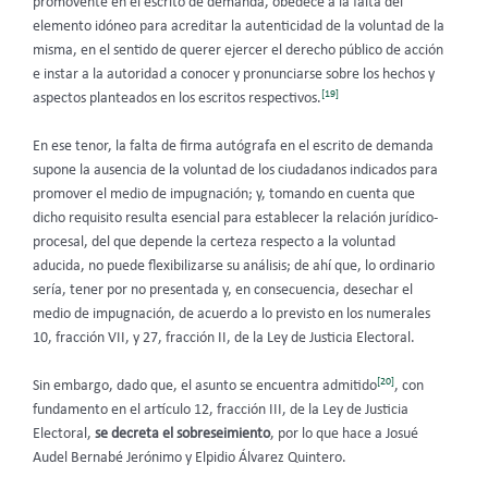
promovente en el escrito de demanda, obedece a la falta del
elemento idóneo para acreditar la autenticidad de la voluntad de la
misma, en el sentido de querer ejercer el derecho público de acción
e instar a la autoridad a conocer y pronunciarse sobre los hechos y
[19]
aspectos planteados en los escritos respectivos.
En ese tenor, la falta de firma autógrafa en el escrito de demanda
supone la ausencia de la voluntad de los ciudadanos indicados para
promover el medio de impugnación; y, tomando en cuenta que
dicho requisito resulta esencial para establecer la relación jurídico-
procesal, del que depende la certeza respecto a la voluntad
aducida, no puede flexibilizarse su análisis; de ahí que, lo ordinario
sería, tener por no presentada y, en consecuencia, desechar el
medio de impugnación, de acuerdo a lo previsto en los numerales
10, fracción VII, y 27, fracción II, de la Ley de Justicia Electoral.
[20]
Sin embargo, dado que, el asunto se encuentra admitido
, con
fundamento en el artículo 12, fracción III, de la Ley de Justicia
Electoral,
se decreta el sobreseimiento
, por lo que hace a Josué
Audel Bernabé Jerónimo y Elpidio Álvarez Quintero.