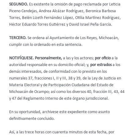
SEGUNDO.
Es existente la omisión de pago reclamada por Leticia
Piceno Cendejas, Andrea Alcázar Rodríguez, Beronica Barbosa
Torres, Belén Lizeth Fernández López, Otilia Martínez Rodríguez,
Héctor Eduardo Torres Gutiérrez y David Israel Peña García.
TERCERO.
Se ordena al Ayuntamiento de Los Reyes, Michoacán,
cumplir con lo ordenado en esta sentencia.
NOTIFÍQUESE. Personalmente,
a las y los actores;
por oficio
a la
autoridad responsable en su domicilio oficial; y,
por estrados
a los
demás interesados, de conformidad con lo previsto en los
numerales 37, fracciones I, II y III, 38 y 39, de la Ley de Justicia en
Materia Electoral y de Participación Ciudadana del Estado de
Michoacán de Ocampo; así como los diversos 40, fracción III, 43, 44
y 47 del Reglamento Interno de este órgano jurisdiccional.
En su oportunidad, archívese este expediente como asunto
definitivamente concluido.
Así, a las trece horas con cuarenta minutos de esta fecha, por