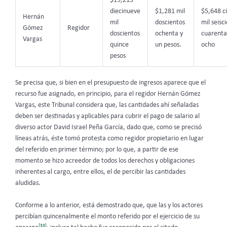
$19,215
diecinueve
$1,281 mil
$5,648 c
Hernán
mil
doscientos
mil seisc
Gómez
Regidor
doscientos
ochenta y
cuarenta
Vargas
quince
un pesos.
ocho
pesos
Se precisa que, si bien en el presupuesto de ingresos aparece que el
recurso fue asignado, en principio, para el regidor Hernán Gómez
Vargas, este Tribunal considera que, las cantidades ahí señaladas
deben ser destinadas y aplicables para cubrir el pago de salario al
diverso actor David Israel Peña García, dado que, como se precisó
líneas atrás, éste tomó protesta como regidor propietario en lugar
del referido en primer término; por lo que, a partir de ese
momento se hizo acreedor de todos los derechos y obligaciones
inherentes al cargo, entre ellos, el de percibir las cantidades
aludidas.
Conforme a lo anterior, está demostrado que, que las y los actores
percibían quincenalmente el monto referido por el ejercicio de su
[33]