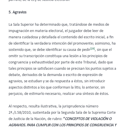
5
.
Agravios
La Sala Superior ha determinado que, tratándose de medios de
impugnación en materia electoral, el juzgador debe leer de
manera cuidadosa y detallada el contenido del escrito inicial, a fin
de identificar la verdadera intención del promovente; asimismo, ha
[25]
sostenido que, se debe identificar su causa de pedir
, sin que el
omitir su transcripción constituya una lesión a los principios de
congruencia y exhaustividad por parte de este Tribunal, dado que
tales principios se satisfacen cuando se precisan los puntos sujetos a
debate, derivados de la demanda o escrito de expresión de
agravios, se estudian y se da respuesta a éstos, sin introducir
aspectos distintos a los que conforman la litis; lo anterior, sin
perjuicio, de estimarlo necesario, realizar una síntesis de éstos.
Al respecto, resulta ilustrativa, la jurisprudencia número
2ª./J.58/2010, sustentada por la Segunda Sala de la Suprema Corte
de Justicia de la Nación, de rubro:
“
CONCEPTOS DE VIOLACIÓN O
AGRAVIOS. PARA CUMPLIR CON LOS PRINCIPIOS DE CONGRUENCIA Y