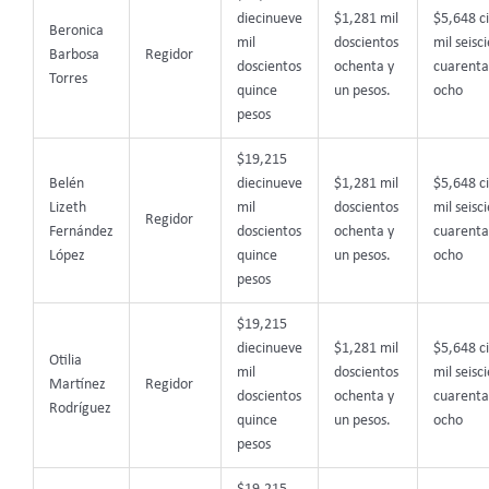
diecinueve
$1,281 mil
$5,648 c
Beronica
mil
doscientos
mil seisc
Barbosa
Regidor
doscientos
ochenta y
cuarenta
Torres
quince
un pesos.
ocho
pesos
$19,215
Belén
diecinueve
$1,281 mil
$5,648 c
Lizeth
mil
doscientos
mil seisc
Regidor
Fernández
doscientos
ochenta y
cuarenta
López
quince
un pesos.
ocho
pesos
$19,215
diecinueve
$1,281 mil
$5,648 c
Otilia
mil
doscientos
mil seisc
Martínez
Regidor
doscientos
ochenta y
cuarenta
Rodríguez
quince
un pesos.
ocho
pesos