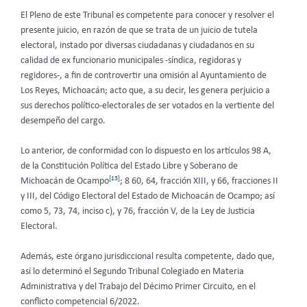
El Pleno de este Tribunal es competente para conocer y resolver el
presente juicio, en razón de que se trata de un juicio de tutela
electoral, instado por diversas ciudadanas y ciudadanos en su
calidad de ex funcionario municipales -síndica, regidoras y
regidores-, a fin de controvertir una omisión al Ayuntamiento de
Los Reyes, Michoacán; acto que, a su decir, les genera perjuicio a
sus derechos político-electorales de ser votados en la vertiente del
desempeño del cargo.
Lo anterior, de conformidad con lo dispuesto en los artículos 98 A,
de la Constitución Política del Estado Libre y Soberano de
[13]
Michoacán de Ocampo
; 8 60, 64, fracción XIII, y 66, fracciones II
y III, del Código Electoral del Estado de Michoacán de Ocampo; así
como 5, 73, 74, inciso c), y 76, fracción V, de la Ley de Justicia
Electoral.
Además, este órgano jurisdiccional resulta competente, dado que,
así lo determinó el Segundo Tribunal Colegiado en Materia
Administrativa y del Trabajo del Décimo Primer Circuito,
en el
conflicto competencial 6/2022.