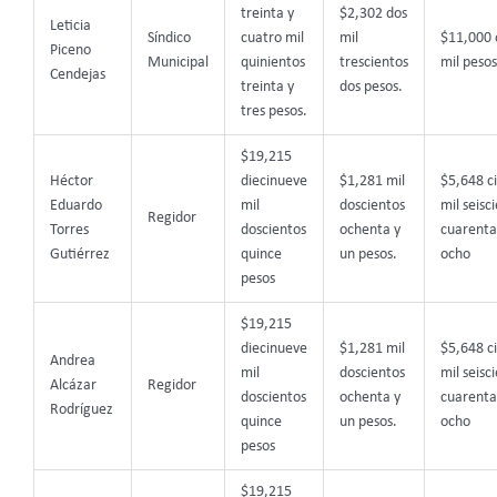
treinta y
$2,302 dos
Leticia
Síndico
cuatro mil
mil
$11,000 
Piceno
Municipal
quinientos
trescientos
mil pesos
Cendejas
treinta y
dos pesos.
tres pesos.
$19,215
Héctor
diecinueve
$1,281 mil
$5,648 c
Eduardo
mil
doscientos
mil seisc
Regidor
Torres
doscientos
ochenta y
cuarenta
Gutiérrez
quince
un pesos.
ocho
pesos
$19,215
diecinueve
$1,281 mil
$5,648 c
Andrea
mil
doscientos
mil seisc
Alcázar
Regidor
doscientos
ochenta y
cuarenta
Rodríguez
quince
un pesos.
ocho
pesos
$19,215