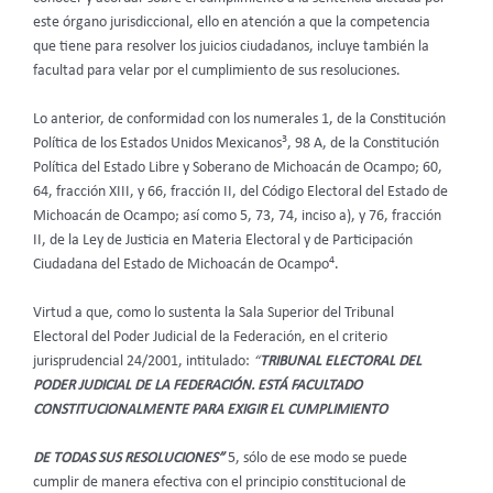
este órgano jurisdiccional, ello en atención a que la competencia
que tiene para resolver los juicios ciudadanos, incluye también la
facultad para velar por el cumplimiento de sus resoluciones.
Lo anterior, de conformidad con los numerales 1, de la Constitución
3
Política de los Estados Unidos Mexicanos
, 98 A, de la Constitución
Política del Estado Libre y Soberano de Michoacán de Ocampo; 60,
64, fracción XIII, y 66, fracción II, del Código Electoral del Estado de
Michoacán de Ocampo; así como 5, 73, 74, inciso a), y 76, fracción
II, de la Ley de Justicia en Materia Electoral y de Participación
4
Ciudadana del Estado de Michoacán de Ocampo
.
Virtud a que, como lo sustenta la Sala Superior del Tribunal
Electoral del Poder Judicial de la Federación, en el criterio
jurisprudencial 24/2001, intitulado:
“
TRIBUNAL ELECTORAL DEL
PODER JUDICIAL DE LA FEDERACIÓN. ESTÁ FACULTADO
CONSTITUCIONALMENTE PARA EXIGIR EL CUMPLIMIENTO
DE TODAS SUS RESOLUCIONES”
5, sólo de ese modo se puede
cumplir de manera efectiva con el principio constitucional de