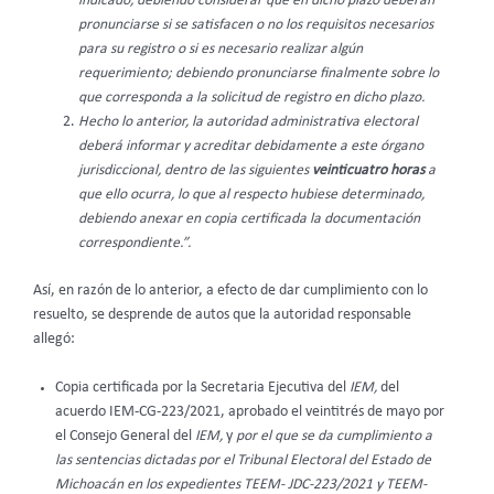
indicado, debiendo considerar que en dicho plazo deberán
pronunciarse si se satisfacen o no los requisitos necesarios
para su registro o si es necesario realizar algún
requerimiento; debiendo pronunciarse finalmente sobre lo
que corresponda a la solicitud de registro en dicho plazo.
Hecho lo anterior, la autoridad administrativa electoral
deberá informar y acreditar debidamente a este órgano
jurisdiccional, dentro de las siguientes
veinticuatro horas
a
que ello ocurra, lo que al respecto hubiese determinado,
debiendo anexar en copia certificada la documentación
correspondiente.”.
Así, en razón de lo anterior, a efecto de dar cumplimiento con lo
resuelto, se desprende de autos que la autoridad responsable
allegó:
Copia certificada por la Secretaria Ejecutiva del
IEM,
del
acuerdo IEM-CG-223/2021, aprobado el veintitrés de mayo por
el Consejo General del
IEM,
y
por el que se da cumplimiento a
las sentencias dictadas por el Tribunal Electoral del Estado de
Michoacán en los expedientes TEEM- JDC-223/2021 y TEEM-