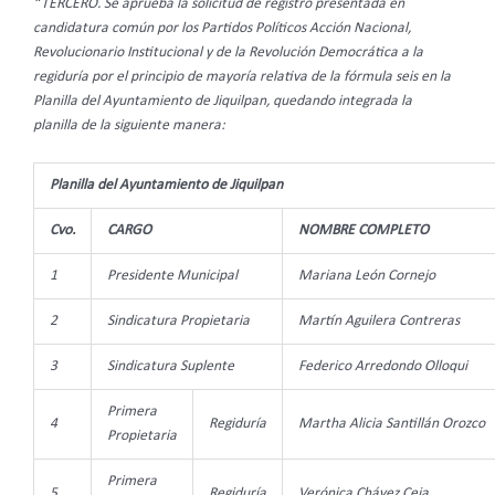
“TERCERO. Se aprueba la solicitud de registro presentada en
candidatura común por los Partidos Políticos Acción Nacional,
Revolucionario Institucional y de la Revolución Democrática a la
regiduría por el principio de mayoría relativa de la fórmula seis en la
Planilla del Ayuntamiento de Jiquilpan, quedando integrada la
planilla de la siguiente manera:
Planilla del Ayuntamiento de Jiquilpan
Cvo.
CARGO
NOMBRE COMPLETO
1
Presidente Municipal
Mariana León Cornejo
2
Sindicatura Propietaria
Martín Aguilera Contreras
3
Sindicatura Suplente
Federico Arredondo Olloqui
Primera
4
Regiduría
Martha Alicia Santillán Orozco
Propietaria
Primera
5
Regiduría
Verónica Chávez Ceja