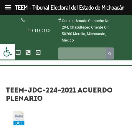
Ir
TEEM - Tribunal Electoral del Estado de Michoacán
al
contenido
Navegación
Coronel Amado Camacho No.
de
294, Chapultepec Oriente CP.
entradas
443 113 0130
58260 Morelia, Michoacán,
México.
Abrir barra de herramientas
TEEM-JDC-224-2021 ACUERDO
PLENARIO