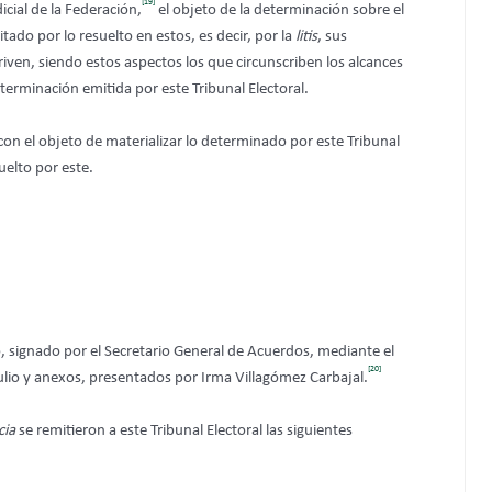
[19]
icial de la Federación,
el objeto de la determinación sobre el
ado por lo resuelto en estos, es decir, por la
litis
, sus
iven, siendo estos aspectos los que circunscriben los alcances
terminación emitida por este Tribunal Electoral.
on el objeto de materializar lo determinado por este Tribunal
uelto por este.
, signado por el Secretario General de Acuerdos, mediante el
[20]
e julio y anexos, presentados por Irma Villagómez Carbajal.
cia
se remitieron a este Tribunal Electoral
las siguientes