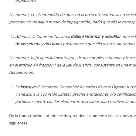
expediente.
Lo anterior, en el entendido de que con la presente sentencia no se es
procedencia de algún medio de impugnación, dado que ello le correspon
Además, la Comisión Nacional
deberá informar y acreditar
ante es
de las setenta y dos horas
posteriores a que ello ocurra, anexando l
Lo anterior, bajo apercibimiento que, de no cumplir en tiempo y form
en el artículo 44 fracción I de la Ley de Justicia, consistente en una mu
Actualización.
Se
instruye
al Secretario General de Acuerdos de este Órgano Jurisdic
y anexos, a la Comisión Estatal, previas anotaciones y/o certificac
partidista cuente con los elementos necesarios para resolver lo q
De la transcripción anterior se desprenden claramente las acciones que
siguientes: