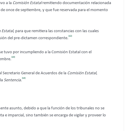
vo a la
Comisión Estatal
remitiendo documentación relacionada
do de once de septiembre, y que fue reservada para el momento
 Estatal
, para que remitiera las constancias con las cuales
[12]
isión del pre-dictamen correspondiente.
se tuvo por incumpliendo a la Comisión Estatal con el
[13]
iembre.
al Secretario General de Acuerdos de la
Comisión Estatal
,
[14]
 la
Sentencia
.
sente asunto, debido a que la función de los tribunales no se
a e imparcial, sino también se encarga de vigilar y proveer lo