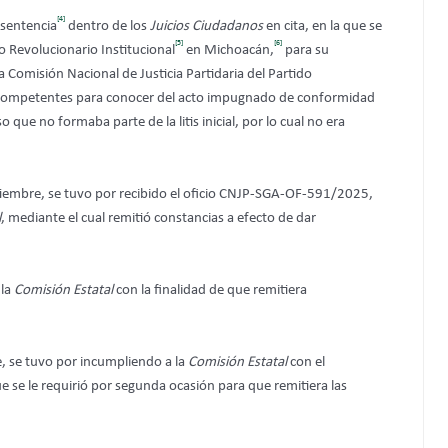
[4]
ó sentencia
dentro de los
Juicios Ciudadanos
en cita, en la que se
[5]
[6]
do Revolucionario Institucional
en Michoacán,
para su
 la Comisión Nacional de Justicia Partidaria del Partido
as competentes para conocer del acto impugnado de conformidad
que no formaba parte de la litis inicial, por lo cual no era
iembre, se tuvo por recibido el oficio CNJP-SGA-OF-591/2025,
l
,
mediante el cual remitió constancias a efecto de dar
 la
Comisión Estatal
con la finalidad de que remitiera
e, se tuvo por incumpliendo a la
Comisión Estatal
con el
 se le requirió por segunda ocasión para que remitiera las