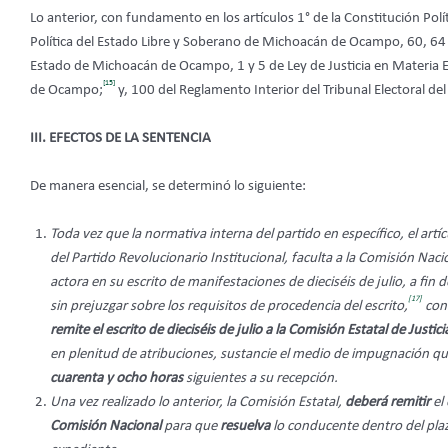
Lo anterior, con fundamento en los artículos 1° de la Constitución Pol
Política del Estado Libre y Soberano de Michoacán de Ocampo, 60, 64 frac
Estado de Michoacán de Ocampo, 1 y 5 de Ley de Justicia en Materia E
[15]
de Ocampo;
y, 100 del Reglamento Interior del Tribunal Electoral del
III. EFECTOS DE LA SENTENCIA
De manera esencial, se determinó lo siguiente:
Toda vez que la normativa interna del partido en específico, el artíc
del Partido Revolucionario Institucional, faculta a la Comisión Nac
actora en su escrito de manifestaciones de dieciséis de julio, a fin 
[17]
sin prejuzgar sobre los requisitos de procedencia del escrito,
conf
remite el escrito de dieciséis de julio a la Comisión Estatal de Justic
en plenitud de atribuciones, sustancie el medio de impugnación q
cuarenta y ocho horas
siguientes a su recepción.
Una vez realizado lo anterior, la Comisión Estatal,
deberá remitir
el
Comisión Nacional
para que
resuelva
lo conducente dentro del pl