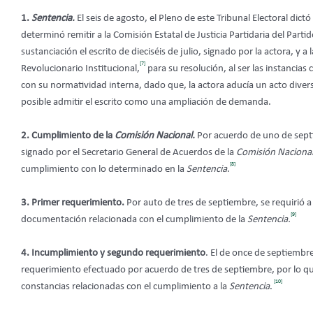
1.
Sentencia.
El seis de agosto, el Pleno de este Tribunal Electoral dict
determinó remitir a la
Comisión Estatal de Justicia Partidaria del Parti
sustanciación el escrito de dieciséis de julio, signado por la actora, y a
[7]
Revolucionario Institucional,
para su resolución, al ser las instanci
con su normatividad interna, dado que, la actora aducía un acto diverso 
posible admitir el escrito como una ampliación de demanda.
2. Cumplimiento de la
Comisión Nacional.
Por acuerdo de uno de sept
signado por el Secretario General de Acuerdos de la
Comisión Naciona
[8]
cumplimiento con lo determinado en la
Sentencia
.
3.
Primer requerimiento.
Por auto de tres de septiembre, se requirió a
[9]
documentación relacionada con el cumplimiento de la
Sentencia.
4. Incumplimiento y segundo requerimiento
. El de once de septiembr
requerimiento efectuado por acuerdo de tres de septiembre, por lo que
[10]
constancias relacionadas con el cumplimiento a la
Sentencia
.