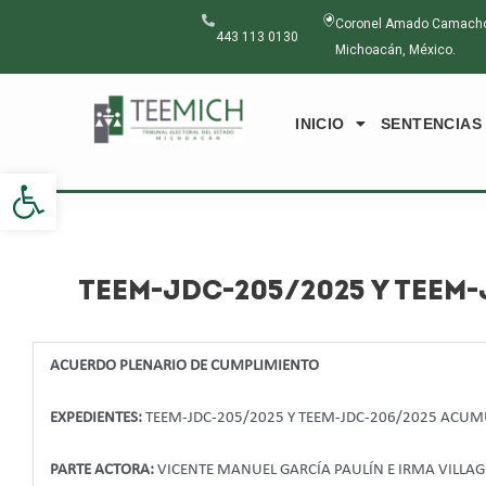
Ir
Navegación
Coronel Amado Camacho N
al
de
443 113 0130
Michoacán, México.
contenido
entradas
INICIO
SENTENCIAS
Abrir barra de herramientas
TEEM-JDC-205/2025 Y TEEM
ACUERDO PLENARIO DE CUMPLIMIENTO
EXPEDIENTES:
TEEM-JDC-205/2025 Y TEEM-JDC-206/2025 ACU
PARTE ACTORA:
VICENTE MANUEL GARCÍA PAULÍN E IRMA VILLA