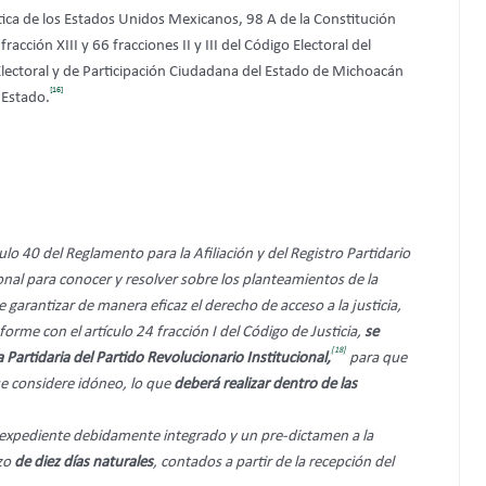
ítica de los Estados Unidos Mexicanos, 98 A de la Constitución
ción XIII y 66 fracciones II y III del Código Electoral del
lectoral y de Participación Ciudadana del Estado de Michoacán
[16]
 Estado.
ulo 40 del Reglamento para la Afiliación y del Registro Partidario
ional para conocer y resolver sobre los planteamientos de la
de garantizar de manera eficaz el derecho de acceso a la justicia,
orme con el artículo 24 fracción I del Código de Justicia,
se
[18]
ia Partidaria del Partido Revolucionario Institucional,
para que
ue considere idóneo, lo que
deberá realizar dentro de las
 expediente debidamente integrado y un pre-dictamen a la
azo
de diez días naturales
, contados a partir de la recepción del