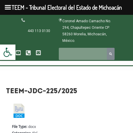
Ir
TEEM - Tribunal Electoral del Estado de Michoacán
al
contenido
Navegación
Coronel Amado Camacho No.
de
294, Chapultepec Oriente CP.
entradas
443 113 0130
58260 Morelia, Michoacán,
México.
Abrir barra de herramientas
TEEM-JDC-225/2025
File Type:
docx