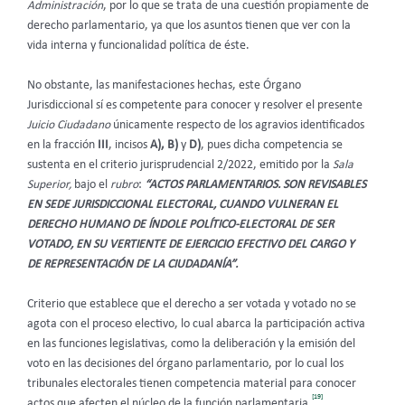
Administración
, por lo que se trata de una cuestión propiamente de
derecho parlamentario, ya que los asuntos tienen que ver con la
vida interna y funcionalidad política de éste.
No obstante, las manifestaciones hechas, este Órgano
Jurisdiccional sí es competente para conocer y resolver el presente
Juicio Ciudadano
únicamente respecto de los agravios identificados
en la fracción
III
, incisos
A), B)
y
D)
,
pues dicha competencia se
sustenta en el criterio jurisprudencial 2/2022, emitido por la
Sala
Superior,
bajo el
rubro
:
“ACTOS PARLAMENTARIOS. SON REVISABLES
EN SEDE JURISDICCIONAL ELECTORAL, CUANDO VULNERAN EL
DERECHO HUMANO DE ÍNDOLE POLÍTICO-ELECTORAL DE SER
VOTADO, EN SU VERTIENTE DE EJERCICIO EFECTIVO DEL CARGO Y
DE REPRESENTACIÓN DE LA CIUDADANÍA”.
Criterio que establece que el derecho a ser votada y votado no se
agota con el proceso electivo, lo cual abarca la participación activa
en las funciones legislativas, como la deliberación y la emisión del
voto en las decisiones del órgano parlamentario, por lo cual los
tribunales electorales tienen competencia material para conocer
[19]
actos que afecten el núcleo de la función parlamentaria.