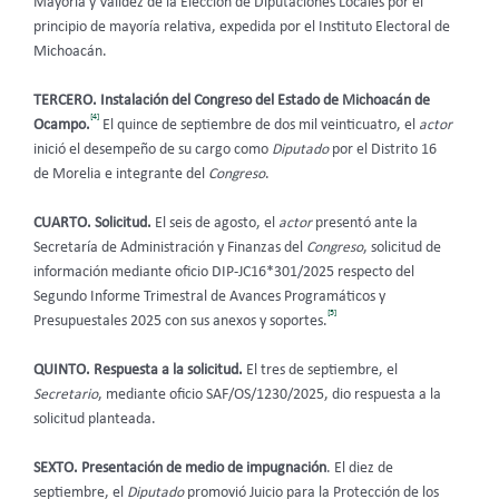
Mayoría y Validez de la Elección de Diputaciones Locales por el
principio de mayoría relativa, expedida por el Instituto Electoral de
Michoacán.
TERCERO. Instalación del Congreso del Estado de Michoacán de
[4]
Ocampo.
El quince de septiembre de dos mil veinticuatro, el
actor
inició el desempeño de su cargo como
Diputado
por el Distrito 16
de Morelia e integrante del
Congreso
.
CUARTO.
Solicitud.
El seis de agosto, el
actor
presentó ante la
Secretaría de Administración y Finanzas del
Congreso
, solicitud de
información mediante oficio DIP-JC16*301/2025 respecto del
Segundo Informe Trimestral de Avances Programáticos y
[5]
Presupuestales 2025 con sus anexos y soportes.
QUINTO. Respuesta a la solicitud.
El tres de septiembre, el
Secretario
, mediante oficio SAF/OS/1230/2025, dio respuesta a la
solicitud planteada.
SEXTO. Presentación de medio de impugnación
. El diez de
septiembre, el
Diputado
promovió
Juicio para la Protección de los