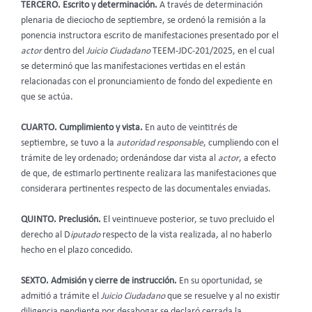
TERCERO. Escrito y determinación.
A través de determinación
plenaria de
dieciocho de septiembre, se ordenó la remisión a la
ponencia instructora escrito de manifestaciones presentado por el
actor
dentro del
Juicio Ciudadano
TEEM-JDC-201/2025, en el cual
se determinó que las manifestaciones vertidas en el están
relacionadas con el pronunciamiento de fondo del expediente en
que se actúa.
CUARTO.
Cumplimiento y vista.
En auto de veintitrés de
septiembre, se tuvo a la
autoridad responsable
, cumpliendo con el
trámite de ley ordenado; ordenándose dar vista al
actor
, a efecto
de que, de estimarlo pertinente realizara las manifestaciones que
considerara pertinentes respecto de las documentales enviadas.
QUINTO. Preclusión.
El veintinueve posterior, se tuvo precluido el
derecho al D
iputado
respecto de la vista realizada, al no haberlo
hecho en el plazo concedido.
SEXTO. Admisión y cierre de instrucción.
En su oportunidad, se
admitió a trámite el
Juicio Ciudadano
que se resuelve y al no existir
diligencia pendiente por desahogar se declaró cerrada la