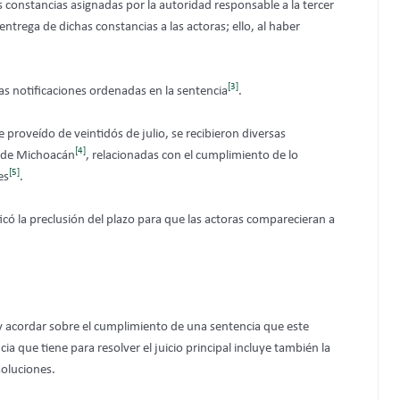
as constancias asignadas por la autoridad responsable a la tercer
entrega de dichas constancias a las actoras; ello, al haber
[3]
 las notificaciones ordenadas en la sentencia
.
proveído de veintidós de julio, se recibieron diversas
[4]
al de Michoacán
, relacionadas con el cumplimiento de lo
[5]
es
.
ficó la preclusión del plazo para que las actoras comparecieran a
 y acordar sobre el cumplimiento de una sentencia que este
a que tiene para resolver el juicio principal incluye también la
soluciones.