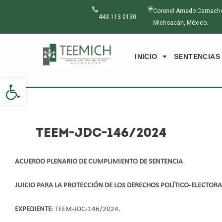
Ir
Navegación
Coronel Amado Camacho N
al
de
443 113 0130
Michoacán, México.
contenido
entradas
INICIO
SENTENCIAS
Abrir barra de herramientas
TEEM-JDC-146/2024
ACUERDO PLENARIO DE CUMPLIMIENTO DE SENTENCIA
JUICIO PARA LA PROTECCIÓN DE LOS DERECHOS POLÍTICO-ELECTOR
EXPEDIENTE
: TEEM-JDC-146/2024.