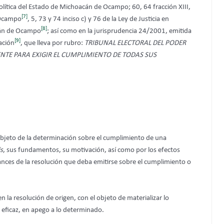
olítica del Estado de Michoacán de Ocampo; 60, 64 fracción XIII,
[7]
e Ocampo
, 5, 73 y 74 inciso c) y 76 de la Ley de Justicia en
[8]
acán de Ocampo
; así como en la jurisprudencia 24/2001, emitida
[9]
ración
, que lleva por rubro:
TRIBUNAL ELECTORAL DEL PODER
NTE PARA EXIGIR EL CUMPLIMIENTO DE TODAS SUS
 objeto de la determinación sobre el cumplimiento de una
is
, sus fundamentos, su motivación, así como por los efectos
cances de la resolución que deba emitirse sobre el cumplimiento o
 la resolución de origen, con el objeto de materializar lo
 eficaz, en apego a lo determinado.