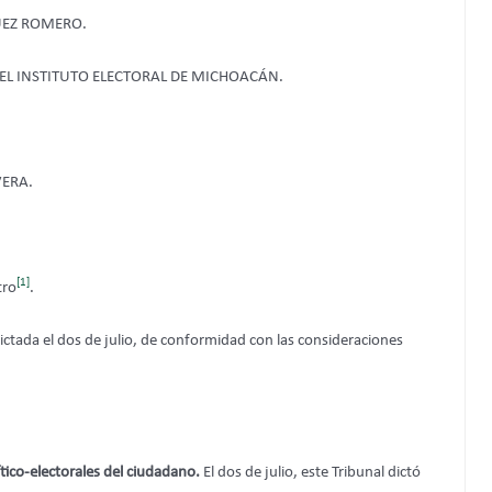
UEZ ROMERO.
L INSTITUTO ELECTORAL DE MICHOACÁN.
VERA.
[1]
tro
.
ctada el dos de julio, de conformidad con las consideraciones
ítico-electorales del ciudadano.
El dos de julio, este Tribunal dictó