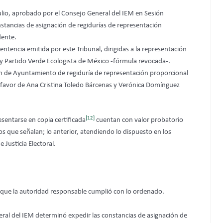
ulio, aprobado por el Consejo General del IEM en Sesión
nstancias de asignación de regidurías de representación
dente.
 sentencia emitida por este Tribunal, dirigidas a la representación
A y Partido Verde Ecologista de México -fórmula revocada-.
ción de Ayuntamiento de regiduría de representación proporcional
 favor de Ana Cristina Toledo Bárcenas y Verónica Domínguez
[12]
esentarse en copia certificada
cuentan con valor probatorio
os que señalan; lo anterior, atendiendo lo dispuesto en los
de Justicia Electoral.
na que la autoridad responsable cumplió con lo ordenado.
ral del IEM determinó expedir las constancias de asignación de