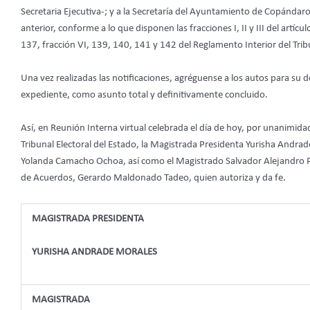
Secretaria Ejecutiva-; y a la Secretaría del Ayuntamiento de Copánda
anterior, conforme a lo que disponen las fracciones I, II y III del artícul
137, fracción VI, 139, 140, 141 y 142 del Reglamento Interior del Tribu
Una vez realizadas las notificaciones, agréguense a los autos para su 
expediente, como asunto total y definitivamente concluido.
Así, en Reunión Interna virtual celebrada el día de hoy, por unanimida
Tribunal Electoral del Estado, la Magistrada Presidenta Yurisha Andra
Yolanda Camacho Ochoa, así como el Magistrado Salvador Alejandro P
de Acuerdos, Gerardo Maldonado Tadeo, quien autoriza y da fe.
MAGISTRADA PRESIDENTA
YURISHA ANDRADE MORALES
MAGISTRADA