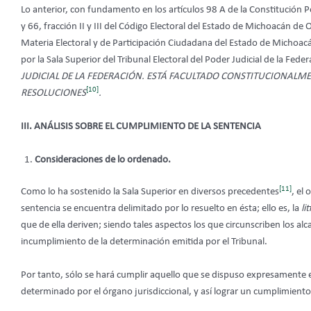
Lo anterior, con fundamento en los artículos 98 A de la Constitución P
y 66, fracción II y III del Código Electoral del Estado de Michoacán d
Materia Electoral y de Participación Ciudadana del Estado de Micho
por la Sala Superior del Tribunal Electoral del Poder Judicial de la Fede
JUDICIAL DE LA FEDERACIÓN. ESTÁ FACULTADO CONSTITUCIONALME
[10]
RESOLUCIONES
.
III. ANÁLISIS SOBRE EL CUMPLIMIENTO DE LA SENTENCIA
Consideraciones de lo ordenado.
[11]
Como lo ha sostenido la Sala Superior en diversos precedentes
, el
sentencia se encuentra delimitado por lo resuelto en ésta; ello es, la
lit
que de ella deriven; siendo tales aspectos los que circunscriben los al
incumplimiento de la determinación emitida por el Tribunal.
Por tanto, sólo se hará cumplir aquello que se dispuso expresamente en
determinado por el órgano jurisdiccional, y así lograr un cumplimiento