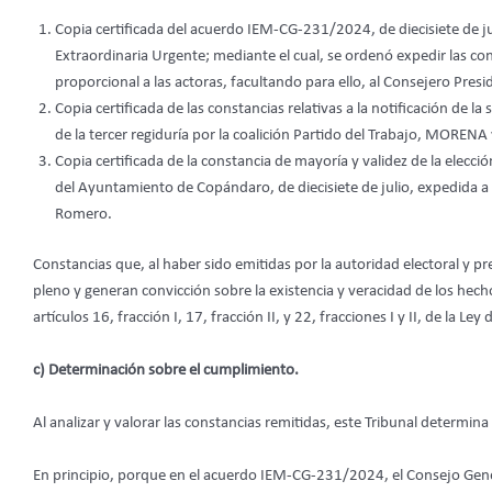
Copia certificada del acuerdo IEM-CG-231/2024, de diecisiete de j
Extraordinaria Urgente; mediante el cual, se ordenó expedir las co
proporcional a las actoras, facultando para ello, al Consejero Presi
Copia certificada de las constancias relativas a la notificación de la
de la tercer regiduría por la coalición Partido del Trabajo, MOREN
Copia certificada de la constancia de mayoría y validez de la elec
del Ayuntamiento de Copándaro, de diecisiete de julio, expedida a
Romero.
Constancias que, al haber sido emitidas por la autoridad electoral y pr
pleno y generan convicción sobre la existencia y veracidad de los hech
artículos 16, fracción I, 17, fracción II, y 22, fracciones I y II, de la Ley 
c) Determinación sobre el cumplimiento.
Al analizar y valorar las constancias remitidas, este Tribunal determi
En principio, porque en el acuerdo IEM-CG-231/2024, el Consejo Gene