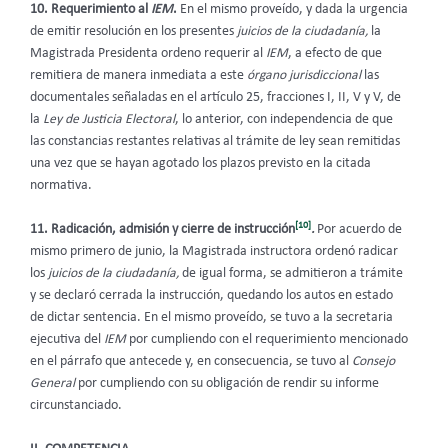
10. Requerimiento al
IEM
.
En el mismo proveído, y dada la urgencia
de emitir resolución en los presentes
juicios de la ciudadanía,
la
Magistrada Presidenta ordeno requerir al
IEM
, a efecto de que
remitiera de manera inmediata a este
órgano jurisdiccional
las
documentales señaladas en el artículo 25, fracciones I, II, V y V, de
la
Ley de Justicia Electoral
, lo anterior, con independencia de que
las constancias restantes relativas al trámite de ley sean remitidas
una vez que se hayan agotado los plazos previsto en la citada
normativa.
[10]
11. Radicación, admisión y cierre de instrucción
.
Por acuerdo de
mismo primero de junio, la Magistrada instructora ordenó radicar
los
juicios de la ciudadanía,
de igual forma, se admitieron a trámite
y se declaró cerrada la instrucción, quedando los autos en estado
de dictar sentencia.
En el mismo proveído, se tuvo a la secretaria
ejecutiva del
IEM
por cumpliendo con el requerimiento mencionado
en el párrafo que antecede y, en consecuencia, se tuvo al
Consejo
General
por cumpliendo con su obligación de rendir su informe
circunstanciado.