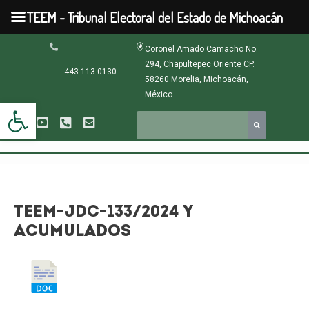
Ir
TEEM - Tribunal Electoral del Estado de Michoacán
al
contenido
Navegación
Coronel Amado Camacho No.
de
294, Chapultepec Oriente CP.
entradas
443 113 0130
58260 Morelia, Michoacán,
México.
Abrir barra de herramientas
TEEM-JDC-133/2024 Y
ACUMULADOS