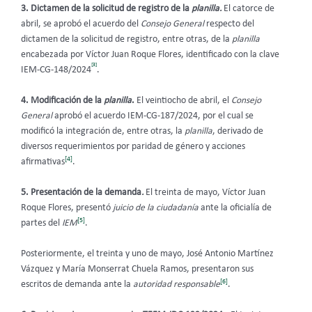
3. Dictamen de la solicitud de registro de la
planilla.
El catorce de
abril, se aprobó el acuerdo del
Consejo General
respecto del
dictamen de la solicitud de registro, entre otras, de la
planilla
encabezada por Víctor Juan Roque Flores, identificado con la clave
[3]
IEM-CG-148/2024
.
4. Modificación de la
planilla
.
El veintiocho de abril, el
Consejo
General
aprobó el acuerdo IEM-CG-187/2024, por el cual se
modificó la integración de, entre otras, la
planilla
, derivado de
diversos requerimientos por paridad de género y acciones
[4]
afirmativas
.
5. Presentación de la demanda
.
El treinta de mayo, Víctor Juan
Roque Flores, presentó
juicio de la ciudadanía
ante la oficialía de
[5]
partes del
IEM
.
Posteriormente, el treinta y uno de mayo, José Antonio Martínez
Vázquez y María Monserrat Chuela Ramos, presentaron sus
[6]
escritos de demanda ante la
autoridad responsable
.