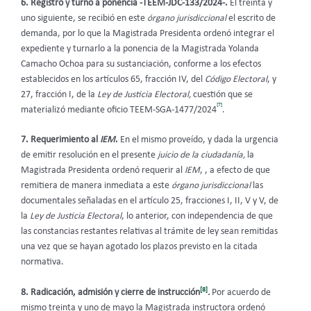
6. Registro y turno a ponencia -TEEM-JDC-133/2024-.
El treinta y
uno siguiente, se recibió en este
órgano jurisdiccional
el escrito de
demanda, por lo que la Magistrada Presidenta ordenó integrar el
expediente y turnarlo a la ponencia de la Magistrada Yolanda
Camacho Ochoa para su sustanciación, conforme a los efectos
establecidos en los artículos 65, fracción IV, del
Código Electoral
, y
27, fracción I, de la
Ley de Justicia Electoral,
cuestión que se
[7]
materializó mediante oficio TEEM-SGA-1477/2024
.
7. Requerimiento al
IEM
.
En el mismo proveído, y dada la urgencia
de emitir resolución en el presente
juicio de la ciudadanía,
la
Magistrada Presidenta ordenó requerir al
IEM
, , a efecto de que
remitiera de manera inmediata a este
órgano jurisdiccional
las
documentales señaladas en el artículo 25, fracciones I, II, V y V, de
la
Ley de Justicia Electoral
, lo anterior, con independencia de que
las constancias restantes relativas al trámite de ley sean remitidas
una vez que se hayan agotado los plazos previsto en la citada
normativa.
[8]
8. Radicación, admisión y cierre de instrucción
.
Por acuerdo de
mismo treinta y uno de mayo la Magistrada instructora ordenó