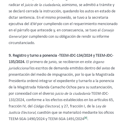
radicar el
juicio de la ciudadanía,
asimismo, se admitió a trámite y
se declaró cerrada la instrucción, quedando los autos en estado de
dictar sentencia.
En el mismo proveído, se tuvo a la secretaria
ejecutiva del
IEM
por cumpliendo con el requerimiento mencionado
en el párrafo que antecede y, en consecuencia, se tuvo al
Consejo
General
por cumpliendo con su obligación de rendir su informe
circunstanciado.
9.
Registro y turno a ponencia -TEEM-JDC-134/2024 y TEEM-JDC-
135/2024.
El primero de junio, se recibieron en este
órgano
jurisdiccional
los escritos de demanda emitidos dentro del aviso de
presentación del medio de impugnación, por lo que la Magistrada
Presidenta ordenó integrar el expediente y turnarlo a la ponencia
de la Magistrada Yolanda Camacho Ochoa para su sustanciación,
por conexidad con el diverso
juicio de la ciudadanía
TEEM-JDC-
133/2024, conforme a los efectos establecidos en los artículos 65,
fracción IV, del
Código Electoral
, y 27, fracción I, de la
Ley de
Justicia Electoral,
cuestión que se materializó mediante los oficios
[9]
TEEM-SGA-1490/2024 y TEEM-SGA-1491/2024
.