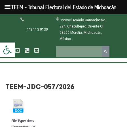
Ir
TEEM - Tribunal Electoral del Estado de Michoacán
al
contenido
Navegación
Coronel Amado Camacho No.
de
294, Chapultepec Oriente CP.
entradas
443 113 0130
58260 Morelia, Michoacán,
México.
Abrir barra de herramientas
TEEM-JDC-057/2026
File Type:
docx