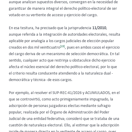
aunque analizan supuestos diversos, convergen en la necesidad de
garantizar de manera integral el derecho político-electoral de ser
votado en su vertiente de acceso y ejercicio del cargo.
En esa tesitura, ha precisado que la jurisprudencia
11/2010
,
aunque referida a la integración de autoridades electorales, resulta
aplicable por analogía a los cargos judiciales de elección popular
[15]
creados en dos mil veinticuatro
, pues en ambos casos el ejercicio
del cargo deriva de un mecanismo de selección democrática. En tal
sentido, cualquier acto que restrinja u obstaculice dicho ejercicio
afecta el núcleo esencial del derecho político-electoral, por lo que
el criterio resulta conducente atendiendo a la naturaleza dual -
democrática y técnica- de esos cargos.
Por ejemplo, al resolver el SUP-REC-41/2026 y ACUMULADOS, en el
que se controvirtió, como acto primigeniamente impugnado, la
adscripción de personas juzgadoras electas mediante sufragio
popular, realizada por el Órgano de Administración del Poder
Judicial de una entidad federativa; consideró que se trataba de una
cuestión de naturaleza electoral. Ello, al estimar que la adscripción
incide de manera directa en la vertiente de acceso al cargo, pues