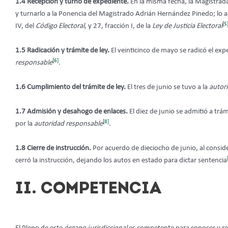
1.4 Recepción y turno de expediente.
En la misma fecha, la Magistrad
y turnarlo a la Ponencia del Magistrado Adrián Hernández Pinedo; lo ant
[5
IV, del
Código Electoral
, y 27, fracción I, de la
Ley de Justicia Electoral
1.5 Radicación y trámite de ley.
El veinticinco de mayo se radicó el expe
[6]
responsable
.
1.6 Cumplimiento del trámite de ley.
El tres de junio se tuvo a la
autor
1.7 Admisión y desahogo de enlaces.
El diez de junio se admitió a trá
[8]
por la
autoridad responsable
.
1.8 Cierre de instrucción.
Por acuerdo de dieciocho de junio, al consi
cerró la instrucción, dejando los autos en estado para dictar sentencia
II. COMPETENCIA