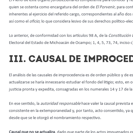
El Pleno de este
órgano jurisdiccional
es competente para conocer y re
quien se ostenta como encargatura del orden de
El Porvenir
,
para cont
inherentes al ejercicio del referido cargo, correspondientes al año dos
así como el
oficio
; lo que considera lesivo de sus derechos político-elec
Lo anterior, de conformidad con los artículos 98 A, de la
Constitución 
Electoral del Estado de Michoacán de Ocampo; 1, 4, 5, 73, 74, inciso c)
III.
CAUSAL DE IMPROCE
El análisis de las causales de improcedencia es de orden público y de 
actualizarse se haría innecesario estudiar el fondo del litigio; esto, e
justicia pronta y expedita, consagradas en los numerales 14 y 17 de l
En ese sentido, la
autoridad responsable
hace valer la causal prevista e
consistente en la extemporaneidad y, por tanto, acto consentido, ya qu
desde que se le otorgó el nombramiento respectivo.
Causal que no se actualiza
, dado que parte de los actos impugnados co