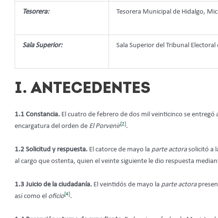
Tesorera:
Tesorera Municipal de Hidalgo, Mi
Sala Superior:
Sala Superior del Tribunal Electoral
I. ANTECEDENTES
1.1 Constancia
.
El cuatro de febrero de dos mil veinticinco se entregó 
[2]
encargatura del orden de
El Porvenir
.
1.2 Solicitud y respuesta.
El catorce de mayo la
parte actora
solicitó a 
al cargo que ostenta, quien el veinte siguiente le dio respuesta median
1.3 Juicio de la ciudadanía
.
El veintidós de mayo la
parte actora
presen
[4]
así como el
oficio
.