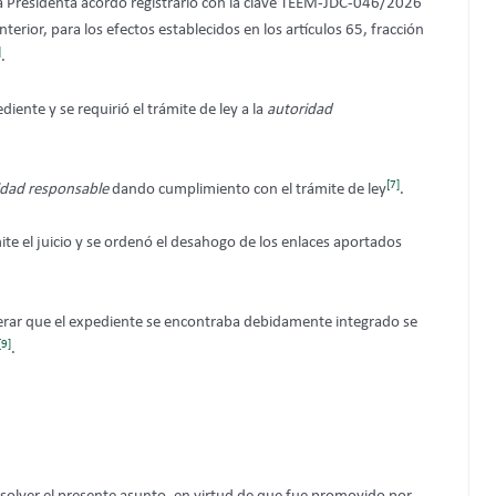
a Presidenta acordó registrarlo con la clave TEEM-JDC-046/2026
erior, para los efectos establecidos en los artículos 65, fracción
]
.
diente y se requirió el trámite de ley a la
autoridad
[7]
idad responsable
dando cumplimiento con el trámite de ley
.
mite el juicio y se ordenó el desahogo de los enlaces aportados
derar que el expediente se encontraba debidamente integrado se
[9]
.