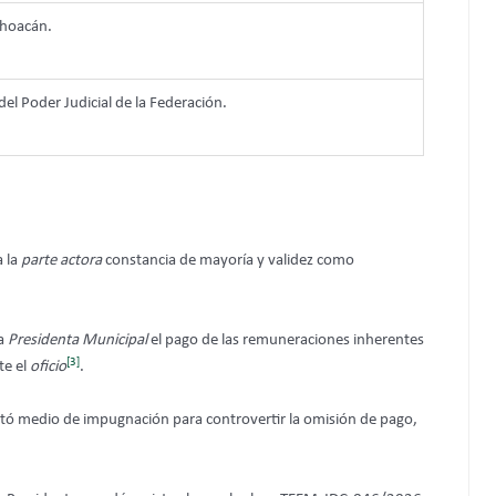
choacán.
 del Poder Judicial de la Federación.
a la
parte actora
constancia de mayoría y validez como
la
Presidenta Municipal
el pago de las remuneraciones inherentes
[3]
te el
oficio
.
tó medio de impugnación para controvertir la omisión de pago,