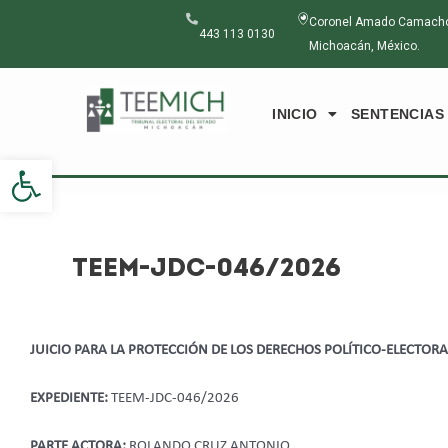
Ir
Navegación
Coronel Amado Camacho N
al
de
443 113 0130
Michoacán, México.
contenido
entradas
INICIO
SENTENCIAS
Abrir barra de herramientas
TEEM-JDC-046/2026
JUICIO PARA LA PROTECCIÓN DE LOS DERECHOS POLÍTICO-ELECTOR
EXPEDIENTE:
TEEM-JDC-046/2026
PARTE ACTORA:
ROLANDO CRUZ ANTONIO