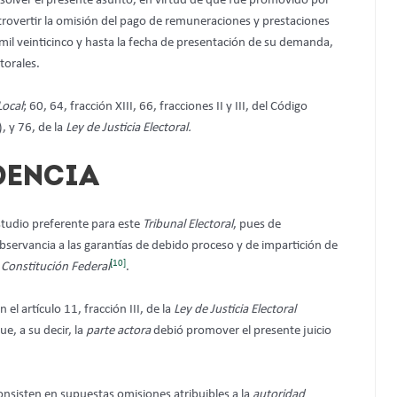
solver el presente asunto, en virtud de que fue promovido por
rovertir la omisión del pago de remuneraciones y prestaciones
 mil veinticinco y hasta la fecha de presentación de su demanda,
torales.
Local
; 60, 64, fracción XIII, 66, fracciones II y III, del Código
, y 76, de la
Ley de Justicia Electoral.
DENCIA
estudio preferente para este
Tribunal Electoral
, pues de
n observancia a las garantías de debido proceso y de impartición de
[10]
a
Constitución Federal
.
n el artículo 11, fracción III, de la
Ley de Justicia Electoral
e, a su decir, la
parte actora
debió promover el presente juicio
nsisten en supuestas omisiones atribuibles a la
autoridad