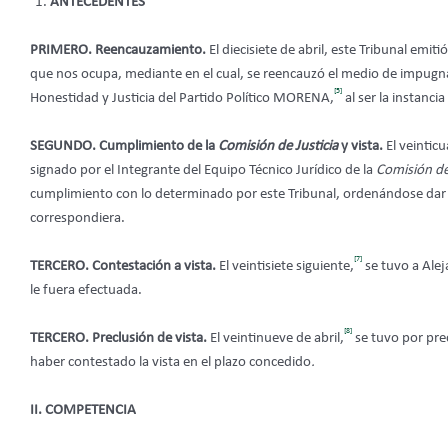
ANTECEDENTES
PRIMERO. Reencauzamiento.
El diecisiete de abril, este Tribunal em
que nos ocupa, mediante en el cual, se reencauzó el medio de impugnac
[5]
Honestidad y Justicia del Partido Político MORENA,
al ser la instanc
SEGUNDO. Cumplimiento de la
Comisión de Justicia
y vista.
El veintic
signado por el Integrante del Equipo Técnico Jurídico de la
Comisión de 
cumplimiento con lo determinado por este Tribunal, ordenándose dar vi
correspondiera.
[7]
TERCERO. Contestación a vista.
El veintisiete siguiente,
se tuvo a Alej
le fuera efectuada.
[8]
TERCERO. Preclusión de vista.
El veintinueve de abril,
se tuvo por pre
haber contestado la vista en el plazo concedido
.
II. COMPETENCIA