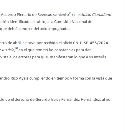
[4]
itió Acuerdo Plenario de Reencauzamiento
en el
Juicio Ciudadano
ión identificado al rubro, a la Comisión Nacional de
ia que debió conocer del acto impugnado.
uatro de abril, se tuvo por recibido el oficio CNHJ-SP-455/2024
[6]
Justicia,
en el que remitió las constancias para dar
sta a los actores para que, manifestaran lo que a su interés
andro Rico Ayala cumpliendo en tiempo y forma con la vista que
cluido el derecho de Gerardo Isaías Fernández Hernández, al no