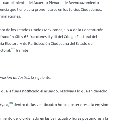
el cumplimiento del Acuerdo Plenario de Reencauzamiento
encia que tiene para pronunciarse en los Juicios
Ciudadanos,
erminaciones.
ítica de los Estados Unidos Mexicanos; 98 A de la Constitución
ción XIII y 66 fracciones II y III del Código Electoral del
a Electoral y de Participación Ciudadana del Estado de
[10]
ctoral.
Tramite
misión de Justicia
lo siguiente:
que le fuera notificado el acuerdo, resolviera lo que en derecho
[11]
Ayala,
dentro de las veinticuatro horas posteriores a la emisión
imiento de lo ordenado en las veinticuatro horas posteriores a la