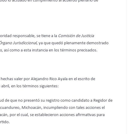
 todo lo actuado en cumplimiento al acuerdo plenario de
utoridad responsable
,
se tiene a la
Comisión de Justicia
Órgano Jurisdiccional
, ya que quedó plenamente demostrado
s
, así como a esta instancia en los términos precisados.
 hechas valer por Alejandro Rico Ayala en el escrito de
abril, en los términos siguientes:
tud de que no presentó su registro como candidato a Regidor de
 Ecuandureo, Michoacán, incumpliendo con tales acciones el
oacán
,
por el cual, se establecieron acciones afirmativas para
rtido.