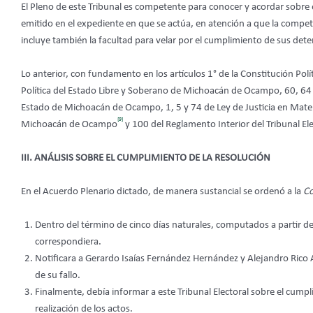
El Pleno de este Tribunal
es
competente para conocer y acordar sobre 
emitido en el expediente en que se actúa, en atención a que la compet
incluye también la facultad para velar por el cumplimiento de sus det
Lo anterior, con fundamento en los artículos 1° de la Constitución Pol
Política del Estado Libre y Soberano de Michoacán de Ocampo, 60, 64 frac
Estado de Michoacán de Ocampo, 1, 5 y 74 de Ley de Justicia en Materi
[9]
Michoacán de Ocampo
y 100 del Reglamento Interior del Tribunal Ele
III. ANÁLISIS SOBRE EL CUMPLIMIENTO DE LA RESOLUCIÓN
En el Acuerdo Plenario dictado, de manera sustancial se ordenó a la
Co
Dentro del término de cinco días naturales, computados a partir de 
correspondiera.
Notificara a Gerardo Isaías Fernández Hernández y Alejandro Rico 
de su fallo.
Finalmente, debía informar a este Tribunal Electoral sobre el cumpl
realización de los actos.