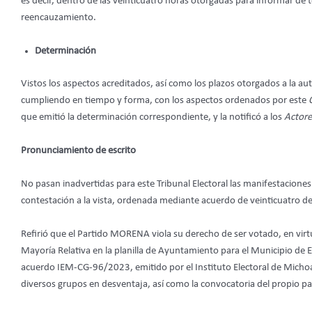
es decir, dentro de las veinticuatro horas otorgadas para informar de
reencauzamiento.
Determinación
Vistos los aspectos acreditados, así como los plazos otorgados a la a
cumpliendo en tiempo y forma, con los aspectos ordenados por este
que emitió la determinación correspondiente, y la notificó a los
Actore
Pronunciamiento de escrito
No pasan inadvertidas para este Tribunal Electoral las manifestaciones
contestación a la vista, ordenada mediante acuerdo de veinticuatro de 
Refirió que el Partido MORENA viola su derecho de ser votado, en vir
Mayoría Relativa en la planilla de Ayuntamiento para el Municipio de
acuerdo IEM-CG-96/2023, emitido por el Instituto Electoral de Mich
diversos grupos en desventaja, así como la convocatoria del propio pa