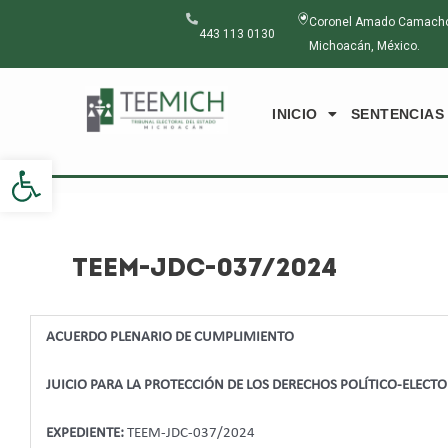
Ir
Navegación
Coronel Amado Camacho N
al
de
443 113 0130
Michoacán, México.
contenido
entradas
INICIO
SENTENCIAS
Abrir barra de herramientas
TEEM-JDC-037/2024
ACUERDO PLENARIO DE CUMPLIMIENTO
JUICIO PARA LA PROTECCIÓN DE LOS DERECHOS POLÍTICO-ELECT
EXPEDIENTE:
TEEM-JDC-037/2024