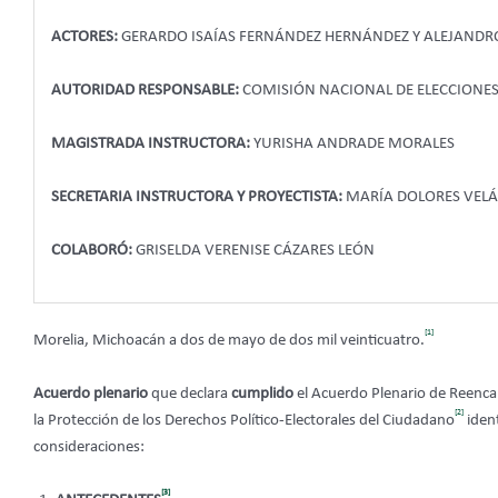
ACTORES:
GERARDO ISAÍAS FERNÁNDEZ HERNÁNDEZ Y ALEJANDRO
AUTORIDAD RESPONSABLE:
COMISIÓN NACIONAL DE ELECCIONE
MAGISTRADA INSTRUCTORA:
YURISHA ANDRADE MORALES
SECRETARIA INSTRUCTORA Y PROYECTISTA:
MARÍA DOLORES VEL
COLABORÓ:
GRISELDA VERENISE CÁZARES LEÓN
[1]
Morelia, Michoacán a dos de mayo de dos mil veinticuatro.
Acuerdo plenario
que declara
cumplido
el Acuerdo Plenario de Reencau
[2]
la Protección de los Derechos Político-Electorales del Ciudadano
ident
consideraciones:
[3]