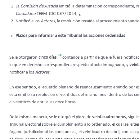
La
Comisión de Justicia
emitió la determinación correspondiente, 
Ciudadano
TEEM-JDC-037/2024; y,
Notificó a los
Actores,
la resolución recaída al procedimiento san
Plazos para informar a este Tribunal las acciones ordenadas
[13]
Se le otorgaron
cinco días
,
contados a partir de que le fuera notific
lo que en derecho correspondiera respecto al acto impugnado, y
veint
notificar a los
Actores
.
En ese sentido, el acuerdo plenario de reencauzamiento emitido por este
ésta emitió su resolución el veintidós del mismo mes -dentro de los ci
el veintitrés de abril a las doce horas.
De la misma manera
,
se le otorgó el plazo de
veinticuatro horas
, sigui
Tribunal Electoral sobre el cumplimiento a lo ordenado, el cual se le t
órgano jurisdiccional las constancias, el veinticuatro de abril, con las 