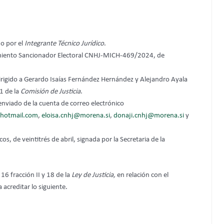
do por el
Integrante Técnico Jurídico
.
dimiento Sancionador Electoral CNHJ-MICH-469/2024, de
dirigido a Gerardo Isaías Fernández Hernández y Alejandro Ayala
 1 de la
Comisión de Justicia
.
 enviado de la cuenta de correo electrónico
@hotmail.com
,
eloisa.cnhj@morena.si
,
donaji.cnhj@morena.si
y
os, de veintitrés de abril, signada por la Secretaria de la
6 fracción II y 18 de la
Ley de Justicia,
en relación con el
 acreditar lo siguiente.