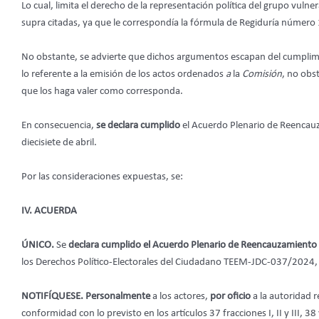
Lo cual, limita el derecho de la representación política del grupo vulner
supra citadas, ya que le correspondía la fórmula de Regiduría número 1
No obstante, se advierte que dichos argumentos escapan del cumplimi
lo referente a la emisión de los actos ordenados
a
la
Comisión
, no obs
que los haga valer como corresponda.
En consecuencia,
se declara cumplido
el Acuerdo Plenario de Reencau
diecisiete de abril.
Por las consideraciones expuestas, se:
IV. ACUERDA
ÚNICO.
Se
declara cumplido el Acuerdo Plenario de Reencauzamiento
los Derechos Político-Electorales del Ciudadano TEEM-JDC-037/2024, 
NOTIFÍQUESE. Personalmente
a los actores,
por oficio
a la autoridad 
conformidad con lo previsto en los artículos 37 fracciones I, II y III, 38