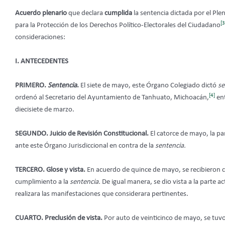
Acuerdo plenario
que declara
cumplida
la sentencia dictada por el Plen
[3
para la Protección de los Derechos Político-Electorales del Ciudadano
consideraciones:
I. ANTECEDENTES
PRIMERO.
Sentencia
.
El siete de mayo, este Órgano Colegiado dictó
se
[4]
ordenó al Secretario del Ayuntamiento de Tanhuato, Michoacán,
ent
diecisiete de marzo.
SEGUNDO.
Juicio de Revisión Constitucional.
El catorce de mayo, la pa
ante este Órgano Jurisdiccional en contra de la
sentencia.
TERCERO. Glose y vista.
En acuerdo de quince de mayo, se recibieron c
cumplimiento a la
sentencia.
De igual manera, se dio vista a la parte a
realizara las manifestaciones que considerara pertinentes.
CUARTO. Preclusión de vista.
Por auto de veinticinco de mayo, se tuvo 