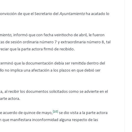
onvicción de que el Secretario del
Ayuntamiento
ha acatado lo
miento,
informó que con fecha veintiocho de abril, le fueron
actas de sesión ordinaria número 7 y extraordinaria número 8, tal
ciar que la parte actora firmó de recibido
.
determinó que la documentación debía ser remitida dentro del
ello no implica una afectación a los plazos en que debió ser
a, al recibir los documentos solicitados como se advierte en el
arte actora.
[10]
nte acuerdo de quince de mayo,
se dio vista a la parte actora
in que manifestara inconformidad alguna respecto de las