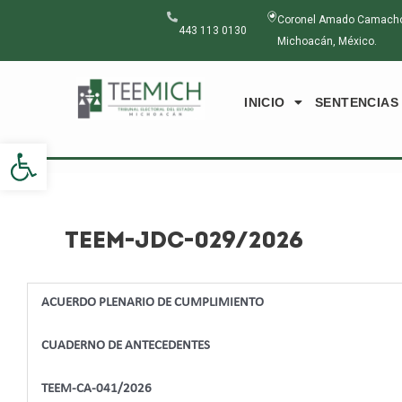
Ir
Navegación
Coronel Amado Camacho N
al
de
443 113 0130
Michoacán, México.
contenido
entradas
INICIO
SENTENCIAS
Abrir barra de herramientas
TEEM-JDC-029/2026
ACUERDO PLENARIO DE CUMPLIMIENTO
CUADERNO DE ANTECEDENTES
TEEM-CA-041/2026