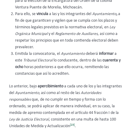
para la elección de la Encargatura del Orden de la colonia
Ventura Puente de Morelia, Michoacán.
Para ello, se
vincula
a las y los integrantes del
Ayuntamiento
,
a
fin de que garanticen y vigilen que se cumpla con los plazos y
términos legales previstos en la normativa electoral, en
Ley
Orgánica Municipal
y el
Reglamento de Auxiliares
, así como a
respetar los principios que en toda contienda electoral deben
prevalecer.
Emitida la convocatoria, el
Ayuntamiento
deberá
informar
a
este
Tribunal Electoral
lo conducente, dentro de las
cuarenta y
ocho
horas posteriores a que ello ocurra, remitiendo las
constancias que así lo acrediten.
Lo anterior, bajo
apercibimiento
a cada uno de los y las integrantes
del
Ayuntamiento,
así como al resto de las
Autoridades
responsables
que, de no cumplir en tiempo y forma con lo
ordenado, se podrá aplicar de manera individual, en su caso, la
medida de apremio contemplada en el artículo 44 fracción I de la
Ley de Justicia Electoral
, consistente en una multa de hasta 100
[23]
Unidades de Medida y Actualización
.