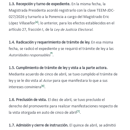
1.3. Recepción y turno de expediente.
En la misma fecha, la
Magistrada Presidenta acordó registrarlo con la clave TEEM-JDC-
027/2026 y turnarlo a la Ponencia a cargo del Magistrado Eric
[4]
López Villaseñor
; lo anterior, para los efectos establecidos en el
artículo 27, fracción I, de la
Ley de Justicia Electoral.
1.4. Radicación y requerimiento de trámite de ley.
En esa misma
fecha, se radicó el expediente y se requirió el trámite de ley a las
[5]
Autoridades responsables
.
1.5. Cumplimiento de trámite de ley y vista a la parte actora.
Mediante acuerdo de cinco de abril, se tuvo cumplido el trámite de
ley y se le dio vista al
Actor
para que manifestara lo que a sus
[6]
intereses conviniera
.
1.6.
Preclusión de vista.
El diez de abril, se tuvo precluido el
derecho del promovente para realizar manifestaciones respecto de
[7]
la vista otorgada en auto de cinco de abril
.
1.7. Admisión y cierre de instrucción.
El quince de abril, se admitió