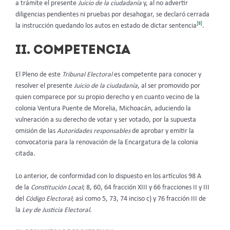
a trámite el presente
Juicio de la ciudadanía
y, al no advertir
diligencias pendientes ni pruebas por desahogar, se declaró cerrada
[8]
la instrucción quedando los autos en estado de dictar sentencia
.
II. COMPETENCIA
El Pleno de este
Tribunal Electoral
es competente para conocer y
resolver el presente
Juicio de la ciudadanía
, al ser promovido por
quien comparece por su propio derecho y en cuanto vecino de la
colonia Ventura Puente de Morelia, Michoacán, aduciendo la
vulneración a su derecho de votar y ser votado, por la supuesta
omisión de las
Autoridades responsables
de aprobar y emitir la
convocatoria para la renovación de la Encargatura de la colonia
citada.
Lo anterior, de conformidad con lo dispuesto en los artículos 98 A
de la
Constitución Local
; 8, 60, 64 fracción XIII y 66 fracciones II y III
del
Código Electoral
; así como 5, 73, 74 inciso c) y 76 fracción III de
la
Ley de Justicia Electoral
.