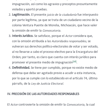
impugnación, así como los agravios y preceptos presuntamente
violados y aportó pruebas.
Legitimación.
El presente
juicio de la ciudadanía
fue interpuesto
por parte legítima, ya que se trata de un ciudadano vecino de la
colonia Ventura Puente de Morelia, Michoacán, que hace valer
la omisión de emitir la
Convocatoria
.
Interés Jurídico.
Se satisface, porque el
Actor
considera que,
con la omisión atribuida a las
Autoridades responsables
, se
vulneran sus derechos político-electorales de votar y ser votado,
al no llevarse a cabo el proceso electivo para la Encargatura del
Orden; por tanto, es claro que cuenta con interés jurídico para
[10]
promover el presente medio de impugnación
.
Definitividad.
Se tiene por cumplido, porque no existe medio de
defensa que deba ser agotado previo a acudir a esta instancia,
por lo que se cumple con lo establecido en el artículo 74, último
párrafo, de la
Ley de Justicia Electoral.
IV.
PRECISIÓN DE LAS AUTORIDADES RESPONSABLES
El
Actor
controvierte la omisión de emitir la
Convocatoria
, la cual