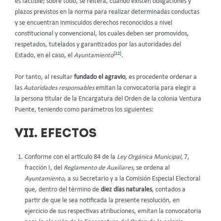
es factible; sobre todo, se reitera, cuando existen obligaciones y
plazos previstos en la norma para realizar determinadas conductas
y se encuentran inmiscuidos derechos reconocidos a nivel
constitucional y convencional, los cuales deben ser promovidos,
respetados, tutelados y garantizados por las autoridades del
[22]
Estado, en el caso, el
Ayuntamiento
.
Por tanto, al resultar
fundado el agravio
, es procedente ordenar a
las
Autoridades responsables
emitan la convocatoria para elegir a
la persona titular de la Encargatura del Orden de la colonia Ventura
Puente, teniendo como parámetros los siguientes:
VII. EFECTOS
Conforme con el artículo 84 de la
Ley Orgánica Municipal,
7,
fracción I, del
Reglamento de Auxiliares,
se ordena al
Ayuntamiento
,
a su Secretario y a la Comisión Especial Electoral
que, dentro del término de
diez días naturales
, contados a
partir de que le sea notificada la presente resolución, en
ejercicio de sus respectivas atribuciones, emitan la convocatoria