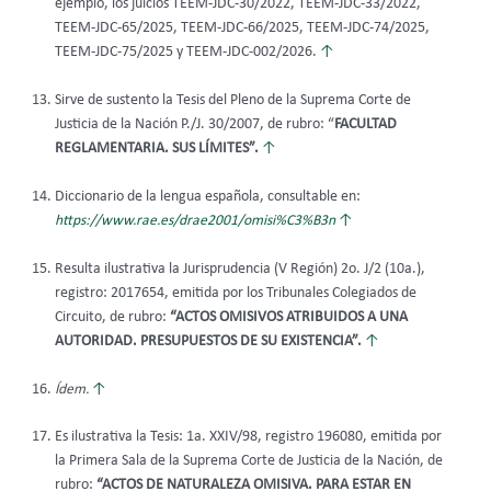
ejemplo, los juicios TEEM-JDC-30/2022, TEEM-JDC-33/2022,
TEEM-JDC-65/2025, TEEM-JDC-66/2025, TEEM-JDC-74/2025,
TEEM-JDC-75/2025 y TEEM-JDC-002/2026.
↑
Sirve de sustento la Tesis del Pleno de la Suprema Corte de
Justicia de la Nación P./J. 30/2007, de rubro: “
FACULTAD
REGLAMENTARIA. SUS LÍMITES”.
↑
Diccionario de la lengua española, consultable en:
https://www.rae.es/drae2001/omisi%C3%B3n
↑
Resulta ilustrativa la Jurisprudencia (V Región) 2o. J/2 (10a.),
registro: 2017654, emitida por los Tribunales Colegiados de
Circuito, de rubro:
“ACTOS OMISIVOS ATRIBUIDOS A UNA
AUTORIDAD. PRESUPUESTOS DE SU EXISTENCIA”.
↑
Ídem.
↑
Es ilustrativa la Tesis:
1a. XXIV/98, registro 196080, emitida por
la Primera Sala de la Suprema Corte de Justicia de la Nación, de
rubro:
“ACTOS DE NATURALEZA OMISIVA. PARA ESTAR EN