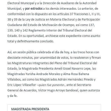
Electoral Municipal y a la Dirección de Auxiliares de la Autoridad
Municipal, y
por estrados
a los demás interesados. Lo anterior, de
conformidad con lo dispuesto en los artículos 37 fracciones I, II y III,
38 y 39 de la Ley de Justicia en Materia Electoral y de Participación
Ciudadana del Estado de Michoacán de Ocampo, así como 137,
139, 140 y 142 Reglamento Interior del Tribunal Electoral del
Estado. En su oportunidad, archívese este expediente como asunto
total y definitivamente concluido.
Así, en sesión pública celebrada el día de hoy, a las trece horas con
diecisiete minutos, por unanimidad de votos, lo resolvieron y firman
las Magistraturas Integrantes del Pleno del Tribunal Electoral del
Estado, la Magistrada Presidenta Amelí Gissel Navarro Lepe, las
Magistradas Yurisha Andrade Morales y Alma Rosa Bahena
Villalobos, así como los Magistrados Adrián Hernández Pinedo y
Eric López Villaseñor –
quien fue ponente
-, ante el Secretario
General de Acuerdos, Víctor Hugo Arroyo Sandoval, quien autoriza
y da fe.
MAGISTRADA PRESIDENTA