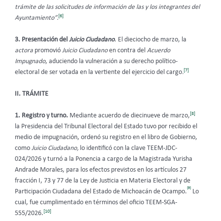
trámite de las solicitudes de información de las y los integrantes del
[6]
Ayuntamiento”.
3. Presentación del
Juicio Ciudadano
. El dieciocho de marzo, la
actora
promovió
Juicio Ciudadano
en contra del
Acuerdo
Impugnado
, aduciendo la vulneración a su derecho político-
[7]
electoral de ser votada en la vertiente del ejercicio del cargo
.
II. TRÁMITE
[8]
1. Registro y turno.
Mediante acuerdo de diecinueve de marzo,
la Presidencia del Tribunal Electoral del Estado tuvo por recibido el
medio de impugnación, ordenó su registro en el libro de Gobierno,
como
Juicio Ciudadano,
lo identificó con la clave TEEM-JDC-
024/2026 y turnó a la Ponencia a cargo de la Magistrada Yurisha
Andrade Morales, para los efectos previstos en los artículos 27
fracción I, 73 y 77 de la Ley de Justicia en Materia Electoral y de
[9]
Participación Ciudadana del Estado de Michoacán de Ocampo.
Lo
cual, fue cumplimentado en términos del oficio TEEM-SGA-
[10]
555/2026.