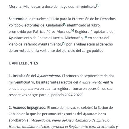
[1]
Morelia, Michoacán a doce de mayo dos mil veintiséis.
Sentencia
que resuelve el Juicio para la Protección de los Derechos
[2]
Político-Electorales del Ciudadano
identificado al rubro,
[3]
promovido por Patricia Pérez Morales,
Regidora Propietaria del
[4]
Ayuntamiento de Epitacio Huerta, Michoacán,
en contra del
[5]
Pleno del referido Ayuntamiento,
por la vulneración al derecho
de ser votada en la vertiente del ejercicio del cargo público.
I. ANTECEDENTES
1. Instalación del
Ayuntamiento
.
El primero de septiembre de dos
mil veinticuatro, los integrantes electos del
Ayuntamiento
-entre
ellos la aquí
actora
en cuanto regidora- tomaron posesión de sus
respectivos cargos para el periodo 2024-2027.
2. Acuerdo impugnado.
El once de marzo, se celebró la Sesión de
Cabildo en la que las personas integrantes del
Ayuntamiento
aprobaron el
“Acuerdo del Pleno del Ayuntamiento de Epitacio
Huerta, mediante el cual, aprueba el Reglamento para la atención y