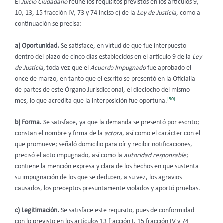
El
Juicio Ciudadano
reúne los requisitos previstos en los artículos 9,
10, 13, 15 fracción IV, 73 y 74 inciso c) de la
Ley de Justicia
, como a
continuación se precisa:
a) Oportunidad.
Se satisface, en virtud de que fue interpuesto
dentro del plazo de cinco días establecidos en el artículo 9 de la
Ley
de Justicia,
toda vez que el
Acuerdo Impugnado
fue aprobado el
once de marzo, en tanto que el escrito se presentó en la Oficialía
de partes de este Órgano Jurisdiccional, el dieciocho del mismo
[30]
mes, lo que acredita que la interposición fue oportuna.
b) Forma.
Se satisface, ya que la demanda se presentó por escrito;
constan el nombre y firma de la
actora
, así como el carácter con el
que promueve; señaló domicilio para oír y recibir notificaciones,
precisó el acto impugnado, así como la
autoridad responsable
;
contiene la mención expresa y clara de los hechos en que sustenta
su impugnación de los que se deducen, a su vez, los agravios
causados, los preceptos presuntamente violados y aportó pruebas.
c) Legitimación.
Se satisface este requisito, pues de conformidad
con lo previsto en los artículos 13 fracción I, 15 fracción IV y 74