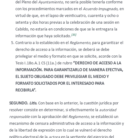
del Pleno del
Ayuntamiento
, no sería posible tenerla conforme
con los procedimientos marcados en el
Acuerdo Impugnado
, en
virtud de que, en el lapso de veinticuatro, cuarenta y ocho o
setenta y dos horas previas a la celebración de una sesión en
Cabildo, no estaría en condiciones de que se le entregara la
[35]
información que haya solicitado.
Contrario a lo establecido en el
Reglamento,
para garantizar el
derecho de acceso a la información, se deberá se debe
privilegiar el medio y formato en que se solicite, acorde con la
Tesis I.18o.A.1 CS (11a.) de rubro
“DERECHO DE ACCESO A LA
INFORMACIÓN. PARA GARANTIZARLO DE MANERA EFECTIVA,
EL SUJETO OBLIGADO DEBE PRIVILEGIAR EL MEDIO Y
FORMATO SOLICITADOS POR EL INTERESADO PARA
RECIBIRLA”.
SEGUNDO.
Litis
.
Con base en lo anterior, la cuestión jurídica por
resolver consiste en determinar, si efectivamente la
autoridad
responsable
con la aprobación del
Reglamento,
se estableció un
mecanismo de censura administrativa de acceso a la información y
de la libertad de expresión con lo cual se vulneró el derecho
político-electoral de la
actora
en la vertiente del ejercicio del