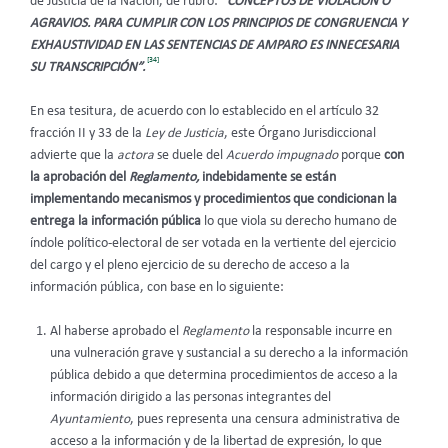
de Justicia de la Nación, de rubro:
“CONCEPTOS DE VIOLACIÓN O
AGRAVIOS. PARA CUMPLIR CON LOS PRINCIPIOS DE CONGRUENCIA Y
EXHAUSTIVIDAD EN LAS SENTENCIAS DE AMPARO ES INNECESARIA
[34]
SU TRANSCRIPCIÓN”.
En esa tesitura, de acuerdo con lo establecido en el artículo 32
fracción II y 33 de la
Ley de Justicia
, este Órgano Jurisdiccional
advierte que la
actora
se duele del
Acuerdo impugnado
porque
con
la aprobación del
Reglamento,
indebidamente se
están
implementando mecanismos y procedimientos que condicionan la
entrega la información pública
lo que viola su derecho humano de
índole político-electoral de ser votada en la vertiente del ejercicio
del cargo y el pleno ejercicio de su derecho de acceso a la
información pública, con base en lo siguiente:
Al haberse aprobado el
Reglamento
la responsable incurre en
una vulneración grave y sustancial a su derecho a la información
pública debido a que determina procedimientos de acceso a la
información dirigido a las personas integrantes del
Ayuntamiento
, pues representa una censura administrativa de
acceso a la información y de la libertad de expresión, lo que