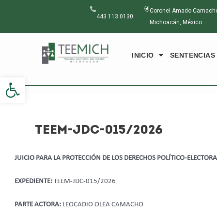
Ir
Navegación
Coronel Amado Camacho N
al
de
443 113 0130
Michoacán, México.
contenido
entradas
INICIO
SENTENCIAS
Abrir barra de herramientas
TEEM-JDC-015/2026
JUICIO PARA LA PROTECCIÓN DE LOS DERECHOS POLÍTICO-ELECTORA
EXPEDIENTE:
TEEM-JDC-015/2026
PARTE ACTORA:
LEOCADIO OLEA CAMACHO