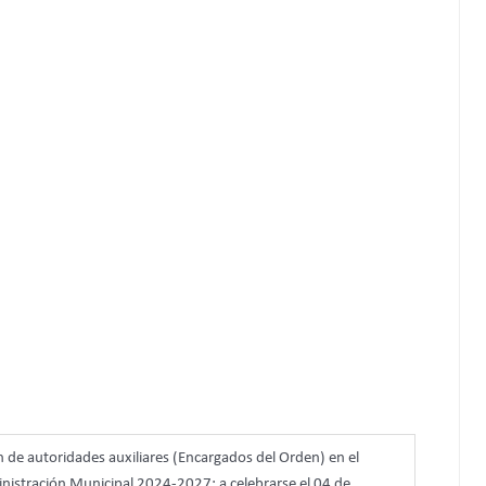
 de autoridades auxiliares (Encargados del Orden) en el
stración Municipal 2024-2027; a celebrarse el 04 de