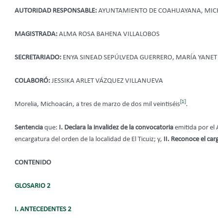
AUTORIDAD RESPONSABLE:
AYUNTAMIENTO DE COAHUAYANA, MI
MAGISTRADA:
ALMA ROSA BAHENA VILLALOBOS
SECRETARIADO:
ENYA SINEAD SEPÚLVEDA GUERRERO, MARÍA YANET
COLABORÓ:
JESSIKA ARLET VÁZQUEZ VILLANUEVA
[1]
Morelia, Michoacán, a tres de marzo de dos mil veintiséis
.
Sentencia
que:
I. Declara la invalidez
de la convocatoria
emitida por el
encargatura del orden de la localidad de El Ticuiz; y,
II. Reconoce el ca
CONTENIDO
GLOSARIO 2
I. ANTECEDENTES 2