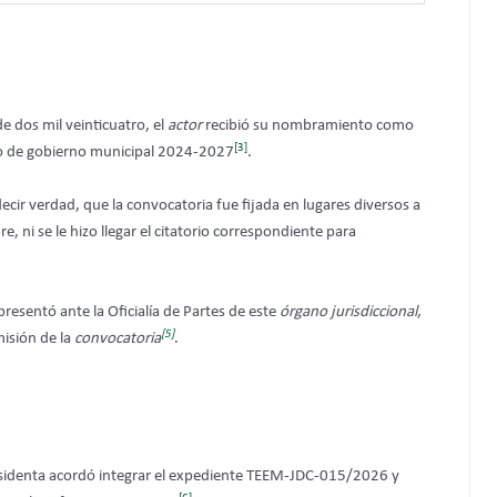
de dos mil veinticuatro, el
actor
recibió su nombramiento como
[3]
o de gobierno municipal 2024-2027
.
ecir verdad, que la convocatoria fue fijada en lugares diversos a
 ni se le hizo llegar el citatorio correspondiente para
resentó ante la Oficialía de Partes de este
órgano jurisdiccional
,
[5]
misión de la
convocatoria
.
sidenta acordó integrar el expediente TEEM-JDC-015/2026 y