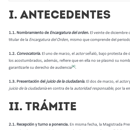
I. ANTECEDENTES
1.1. Nombramiento de
Encargatura del orden
.
El veinte de diciembre 
titular de la
Encargatura del Orden
, mismo que comprende del period
1.2.
Convocatoria
.
El uno de marzo, el
actor
señaló, bajo protesta de d
los acostumbrados, además, refiere que en ella no se plasmó su nombre,
[4]
garantizarle su derecho de audiencia
.
1.3. Presentación del
juicio de la ciudadanía
.
El dos de marzo, el
actor
p
juicio de la ciudadanía
en contra de la
autoridad responsable,
por la e
II. TRÁMITE
2.1. Recepción y turno a ponencia.
En misma fecha, la Magistrada Pre