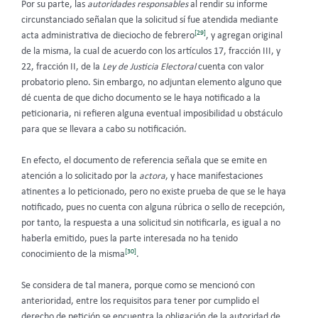
Por su parte, las
autoridades responsables
al rendir su informe
circunstanciado señalan que la solicitud sí fue atendida mediante
[29]
acta administrativa de dieciocho de febrero
, y agregan original
de la misma, la cual de acuerdo con los artículos 17, fracción III, y
22, fracción II, de la
Ley de Justicia Electoral
cuenta con valor
probatorio pleno. Sin embargo, no adjuntan elemento alguno que
dé cuenta de que dicho documento se le haya notificado a la
peticionaria, ni refieren alguna eventual imposibilidad u obstáculo
para que se llevara a cabo su notificación.
En efecto, el documento de referencia señala que se emite en
atención a lo solicitado por la
actora
, y hace manifestaciones
atinentes a lo peticionado, pero no existe prueba de que se le haya
notificado, pues no cuenta con alguna rúbrica o sello de recepción,
por tanto, la respuesta a una solicitud sin notificarla, es igual a no
haberla emitido, pues la parte interesada no ha tenido
[30]
conocimiento de la misma
.
Se considera de tal manera, porque como se mencionó con
anterioridad, entre los requisitos para tener por cumplido el
derecho de petición se encuentra la obligación de la autoridad de