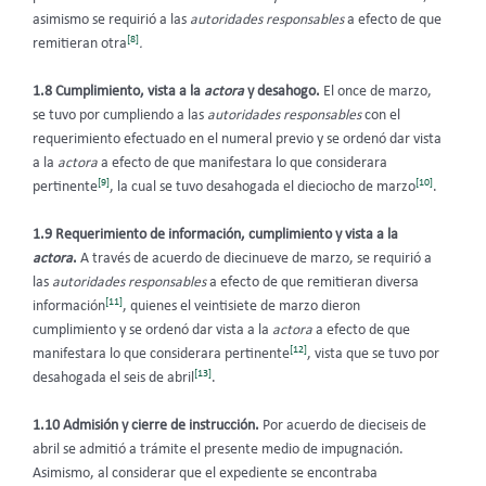
asimismo se requirió a las
autoridades responsables
a efecto de que
[8]
remitieran otra
.
1.8 Cumplimiento, vista a la
actora
y desahogo.
El once de marzo,
se tuvo por cumpliendo a las
autoridades responsables
con el
requerimiento efectuado en el numeral previo y se ordenó dar vista
a la
actora
a efecto de que manifestara lo que considerara
[9]
[10]
pertinente
, la cual se tuvo desahogada el dieciocho de marzo
.
1.9 Requerimiento de información, cumplimiento y vista a la
actora
.
A través de acuerdo de diecinueve de marzo, se requirió a
las
autoridades responsables
a efecto de que remitieran diversa
[11]
información
, quienes el veintisiete de marzo dieron
cumplimiento y se ordenó dar vista a la
actora
a efecto de que
[12]
manifestara lo que considerara pertinente
, vista que se tuvo por
[13]
desahogada el seis de abril
.
1.10 Admisión y cierre de instrucción.
Por acuerdo de dieciseis de
abril se admitió a trámite el presente medio de impugnación.
Asimismo, al considerar que el expediente se encontraba