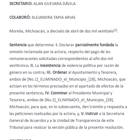
SECRETARIO:
ALAN GUEVARA DÁVILA
COLABORÓ:
ALEJANDRA TAPIA ARIAS
[1]
Morelia, Michoacán, a dieciséis de abril de dos mil veintiséis
.
Sentencia
que determina:
I.
Declarar
parcialmente fundada
la
omisión reclamada por la actora, respecto del pago de las
remuneraciones solicitadas correspondientes al año dos mil
veinticinco;
II.
La
inexistencia
de violencia política por razón de
género en su contra;
III.
Ordenar
al Ayuntamiento y Tesorera,
ambos de [No.1]_ELIMINADO_el_Municipio_[28], Michoacán, que
actúen en los términos precisados en el apartado de efectos de la
presente sentencia;
IV.
Conminar
al Presidente Municipal y
Tesorera, ambos de [No.2]_ELIMINADO_el_Municipio_[28],
Michoacán, para que, en lo subsecuente, den trámite y respuesta a
las peticiones realizadas por la actora; y,
V. Instruir
a la Secretaría
General de Acuerdos y a la Unidad de Transparencia de este
Tribunal para realizar la versión pública de la presente resolución.