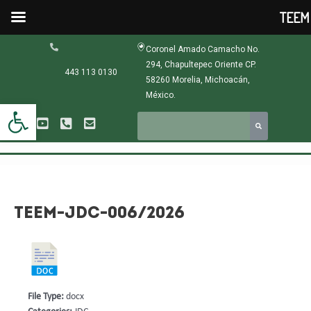
Ir
TEEM -
al
contenido
Navegación
Coronel Amado Camacho No.
de
294, Chapultepec Oriente CP.
entradas
443 113 0130
58260 Morelia, Michoacán,
México.
Abrir barra de herramientas
TEEM-JDC-006/2026
File Type:
docx