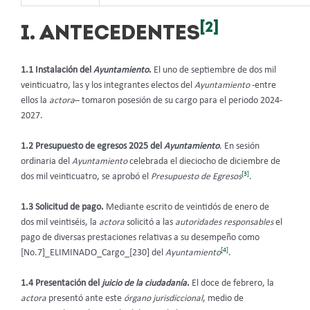
[2]
I. ANTECEDENTES
1.1 Instalación del
Ayuntamiento
.
El uno de septiembre de dos mil
veinticuatro, las y los integrantes electos del
Ayuntamiento
-entre
ellos la
actora
– tomaron posesión de su cargo para el periodo 2024-
2027.
1.2 Presupuesto de egresos 2025 del
Ayuntamiento
. En sesión
ordinaria del
Ayuntamiento
celebrada el dieciocho de diciembre de
[3]
dos mil veinticuatro, se aprobó el
Presupuesto de Egresos
.
1.3 Solicitud de pago.
Mediante escrito de veintidós de enero de
dos mil veintiséis, la
actora
solicitó a las
autoridades responsables
el
pago de diversas prestaciones relativas a su desempeño como
[4]
[No.7]_ELIMINADO_Cargo_[230] del
Ayuntamiento
.
1.4 Presentación del
juicio de la ciudadanía
.
El doce de febrero, la
actora
presentó ante este
órgano jurisdiccional
, medio de