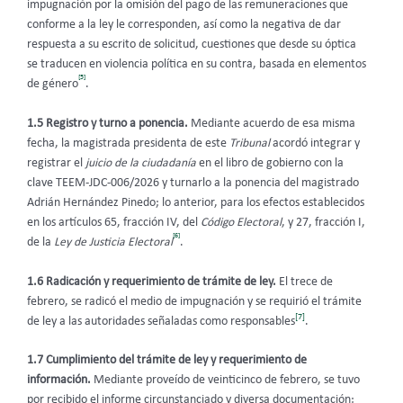
impugnación por la omisión del pago de las remuneraciones que
conforme a la ley le corresponden, así como la negativa de dar
respuesta a su escrito de solicitud, cuestiones que desde su óptica
se traducen en violencia política en su contra, basada en elementos
[5]
de género
.
1.5 Registro y turno a ponencia.
Mediante acuerdo de esa misma
fecha, la magistrada presidenta de este
Tribunal
acordó integrar y
registrar el
juicio de la ciudadanía
en el libro de gobierno con la
clave TEEM-JDC-006/2026 y turnarlo a la ponencia del magistrado
Adrián Hernández Pinedo; lo anterior, para los efectos establecidos
en los artículos 65, fracción IV, del
Código Electoral
, y 27, fracción I,
[6]
de la
Ley de Justicia Electoral
.
1.6 Radicación y requerimiento de trámite de ley.
El trece de
febrero, se radicó el medio de impugnación y se requirió el trámite
[7]
de ley a las autoridades señaladas como responsables
.
1.7 Cumplimiento del trámite de ley y requerimiento de
información.
Mediante proveído de veinticinco de febrero, se tuvo
por recibido el informe circunstanciado y diversa documentación;