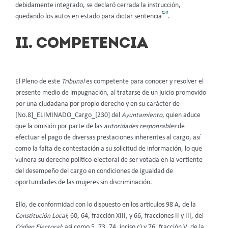
debidamente integrado, se declaró cerrada la instrucción,
[14]
quedando los autos en estado para dictar sentencia
.
II. COMPETENCIA
El Pleno de este
Tribunal
es competente para conocer y resolver el
presente medio de impugnación, al tratarse de un juicio promovido
por una ciudadana por propio derecho y en su carácter de
[No.8]_ELIMINADO_Cargo_[230] del
Ayuntamiento
, quien aduce
que la omisión por parte de las
autoridades responsables
de
efectuar el pago de diversas prestaciones inherentes al cargo, así
como la falta de contestación a su solicitud de información, lo que
vulnera su derecho político-electoral de ser votada en la vertiente
del desempeño del cargo en condiciones de igualdad de
oportunidades de las mujeres sin discriminación.
Ello, de conformidad con lo dispuesto en los artículos 98 A, de la
Constitución Local
; 60, 64, fracción XIII, y 66, fracciones II y III, del
Código Electoral
; así como 5, 73, 74, inciso c) y 76, fracción V, de la