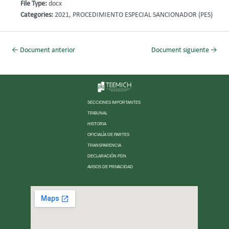
File Type:
docx
Categories:
2021, PROCEDIMIENTO ESPECIAL SANCIONADOR (PES)
←
Document anterior
Document siguiente
→
SECCIONES IMPORTANTES
TRIBUNAL
HISTORIA
OFICIALÍA DE PARTES
TRANSPARENCIA
DECLARACIÓN PDN
AVISOS DE PRIVACIDAD