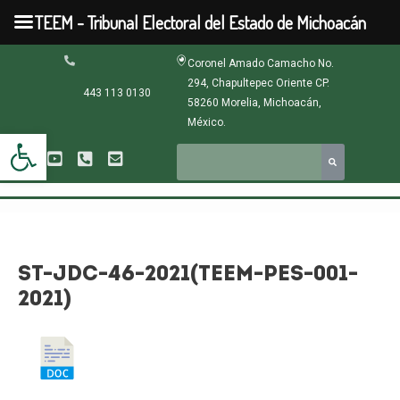
Ir
TEEM - Tribunal Electoral del Estado de Michoacán
al
contenido
Navegación
Coronel Amado Camacho No.
de
294, Chapultepec Oriente CP.
entradas
443 113 0130
58260 Morelia, Michoacán,
México.
Abrir barra de herramientas
ST-JDC-46-2021(TEEM-PES-001-
2021)