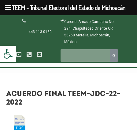
Ir
TEEM - Tribunal Electoral del Estado de Michoacán
al
contenido
Navegación
Coronel Amado Camacho No.
de
294, Chapultepec Oriente CP.
entradas
443 113 0130
58260 Morelia, Michoacán,
México.
Abrir barra de herramientas
ACUERDO FINAL TEEM-JDC-22-
2022