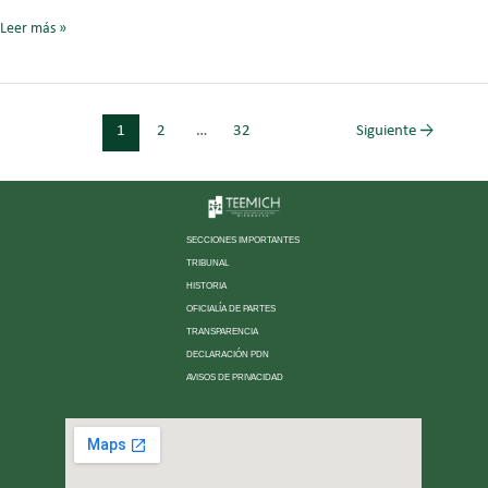
Leer más »
1
2
…
32
Siguiente
→
SECCIONES IMPORTANTES
TRIBUNAL
HISTORIA
OFICIALÍA DE PARTES
TRANSPARENCIA
DECLARACIÓN PDN
AVISOS DE PRIVACIDAD