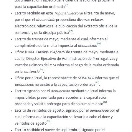
documentación respecto de la calendarización del programa
[27]
para la capacitación ordenada
.
Escrito recibido en este
Tribunal Electoral
el treinta de mayo,
por el que el
denunciado
proporciona diversos enlaces
electrónicos
,
relativos a la publicación del extracto oficial de la
[28]
sentencia y de la disculpa pública
.
Escrito de treinta de mayo, mediante el cual informan el
[29]
cumplimiento de la multa impuesta al
denunciado
.
Oficio IEM-DEAPyPP-194/2025 de treinta de mayo, mediante el
cual el Director Ejecutivo de Administración de Prerrogativas y
Partidos Políticos del
IEM
informa el pago de la multa ordenada
[30]
en la
sentencia
.
Oficio por el cual, la representante de
SEIMUJER
informa que el
[31]
denunciado
no asistió a la capacitación ordenada
.
Escrito signado por el
denunciado
mediante el cual informa la
imposibilidad presentada para acceder a la capacitación
[32]
ordenada y solicita prórroga para dicho cumplimiento
.
Escrito de veintidós de agosto, signado por el
denunciado
por el
cual informa que la capacitación se llevaría a cabo el doce y
[33]
.
veintidós de agosto
Escrito recibido el nueve de septiembre, signado por el