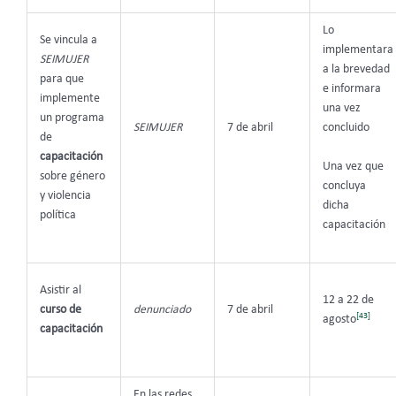
Lo
Se vincula a
implementara
SEIMUJER
a la brevedad
para que
e informara
implemente
una vez
un programa
SEIMUJER
7 de abril
concluido
de
capacitación
Una vez que
sobre género
concluya
y violencia
dicha
política
capacitación
Asistir al
12 a 22 de
curso de
denunciado
7 de abril
[43]
agosto
capacitación
En las redes