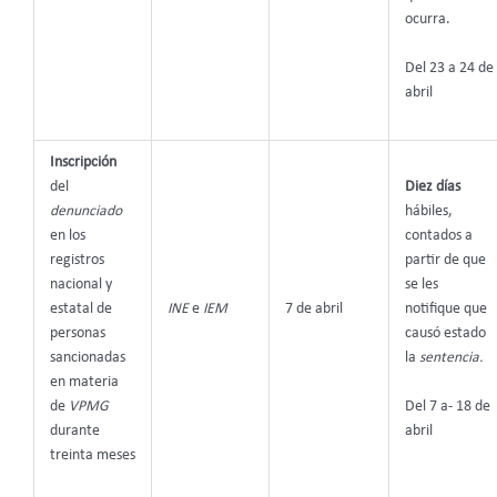
ocurra.
Del 23 a 24 de
abril
Inscripción
del
Diez días
denunciado
hábiles,
en los
contados a
registros
partir de que
nacional y
se les
estatal de
INE
e
IEM
7 de abril
notifique que
personas
causó estado
sancionadas
la
sentencia.
en materia
Del 7 a- 18 de
de
VPMG
abril
durante
treinta meses