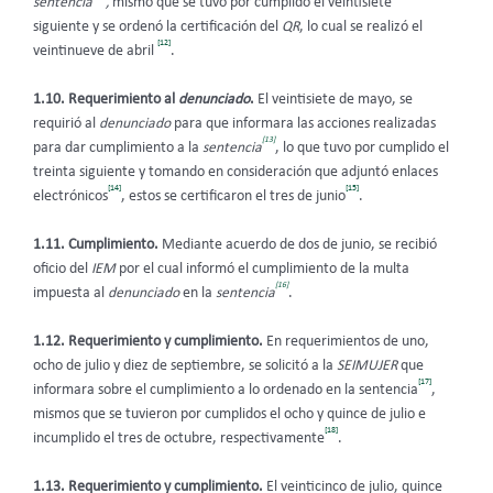
sentencia
,
mismo que se tuvo por cumplido el veintisiete
siguiente y se ordenó la certificación del
QR
, lo cual se realizó el
[12]
veintinueve de abril
.
1.10. Requerimiento al
denunciado
.
El veintisiete de mayo, se
requirió al
denunciado
para que informara las acciones realizadas
[13]
para dar cumplimiento a la
sentencia
, lo que tuvo por cumplido el
treinta siguiente y tomando en consideración que adjuntó enlaces
[14]
[15]
electrónicos
, estos se certificaron el tres de junio
.
1.11. Cumplimiento.
Mediante acuerdo de dos de junio, se recibió
oficio del
IEM
por el cual informó el cumplimiento de la multa
[16]
impuesta al
denunciado
en la
sentencia
.
1.12. Requerimiento y cumplimiento.
En requerimientos de uno,
ocho de julio y diez de septiembre, se solicitó a la
SEIMUJER
que
[17]
informara sobre el cumplimiento a lo ordenado en la sentencia
,
mismos que se tuvieron por cumplidos el ocho y quince de julio e
[18]
incumplido el tres de octubre, respectivamente
.
1.13. Requerimiento y cumplimiento.
El veinticinco de julio, quince