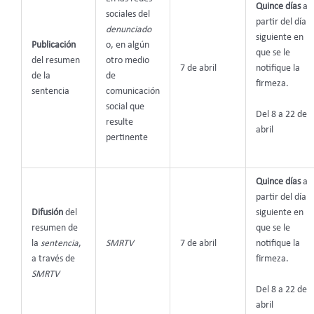
Quince días
a
sociales del
partir del día
denunciado
siguiente en
Publicación
o, en algún
que se le
del resumen
otro medio
7 de abril
notifique la
de la
de
firmeza.
sentencia
comunicación
social que
Del 8 a 22 de
resulte
abril
pertinente
Quince días
a
partir del día
Difusión
del
siguiente en
resumen de
que se le
la
sentencia
,
SMRTV
7 de abril
notifique la
a través de
firmeza.
SMRTV
Del 8 a 22 de
abril