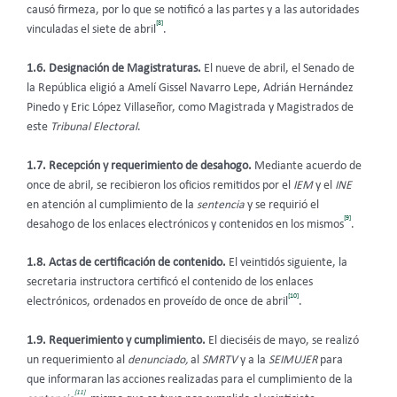
causó firmeza, por lo que se notificó a las partes y a las autoridades
[8]
vinculadas el siete de abril
.
1.6.
Designación de Magistraturas.
El nueve de abril, el Senado de
la República eligió a Amelí Gissel Navarro Lepe, Adrián Hernández
Pinedo y Eric López Villaseñor, como Magistrada y Magistrados de
este
Tribunal Electoral
.
1.7. Recepción y requerimiento de desahogo.
Mediante acuerdo de
once de abril, se recibieron los oficios remitidos por el
IEM
y el
INE
en atención al cumplimiento de la
sentencia
y se requirió el
[9]
desahogo de los enlaces electrónicos y contenidos en los mismos
.
1.8. Actas de certificación de contenido.
El veintidós siguiente, la
secretaria instructora certificó el contenido de los enlaces
[10]
electrónicos, ordenados en proveído de once de abril
.
1.9. Requerimiento y cumplimiento.
El dieciséis de mayo, se realizó
un requerimiento al
denunciado,
al
SMRTV
y a la
SEIMUJER
para
que informaran las acciones realizadas para el cumplimiento de la
[11]