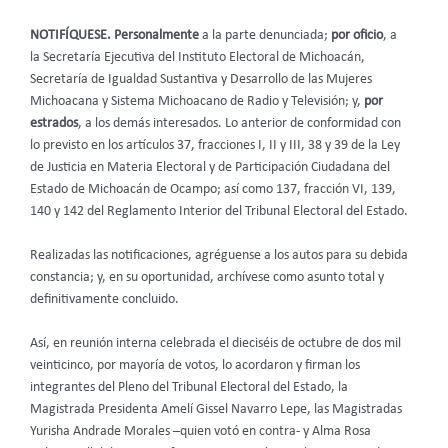
NOTIFÍQUESE. Personalmente
a la parte denunciada;
por oficio
,
a
la Secretaría Ejecutiva del Instituto Electoral de Michoacán,
Secretaría de Igualdad Sustantiva y Desarrollo de las Mujeres
Michoacana y Sistema Michoacano de Radio y Televisión; y,
por
estrados
,
a los demás interesados. Lo anterior de conformidad con
lo previsto en los artículos 37, fracciones I, II y III, 38 y 39 de la Ley
de Justicia en Materia Electoral y de Participación Ciudadana del
Estado de Michoacán de Ocampo; así como 137, fracción VI, 139,
140 y 142 del Reglamento Interior del Tribunal Electoral del Estado.
Realizadas las notificaciones, agréguense a los autos para su debida
constancia; y, en su oportunidad, archívese como asunto total y
definitivamente concluido.
Así, en reunión interna celebrada el dieciséis de octubre de dos mil
veinticinco, por mayoría de votos, lo acordaron y firman los
integrantes del Pleno del Tribunal Electoral del Estado, la
Magistrada Presidenta Amelí Gissel Navarro Lepe, las Magistradas
Yurisha Andrade Morales –quien votó en contra- y Alma Rosa