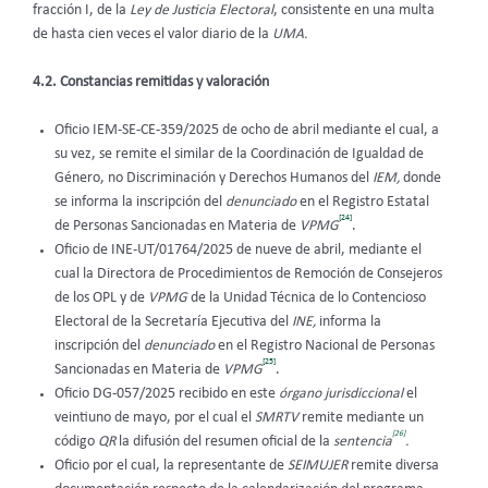
fracción I, de la
Ley de Justicia Electoral
, consistente en una multa
de hasta cien veces el valor diario de la
UMA.
4.2. Constancias remitidas y valoración
Oficio IEM-SE-CE-359/2025 de ocho de abril mediante el cual, a
su vez, se remite el similar de la Coordinación de Igualdad de
Género, no Discriminación y Derechos Humanos del
IEM,
donde
se informa la inscripción del
denunciado
en el Registro Estatal
[24]
de Personas Sancionadas en Materia de
VPMG
.
Oficio de INE-UT/01764/2025 de nueve de abril, mediante el
cual la Directora de Procedimientos de Remoción de Consejeros
de los OPL y de
VPMG
de la Unidad Técnica de lo Contencioso
Electoral de la Secretaría Ejecutiva del
INE,
informa la
inscripción del
denunciado
en el Registro Nacional de Personas
[25]
Sancionadas en Materia de
VPMG
.
Oficio DG-057/2025 recibido en este
órgano jurisdiccional
el
veintiuno de mayo, por el cual el
SMRTV
remite mediante un
[26]
código
QR
la difusión del resumen oficial de la
sentencia
.
Oficio por el cual, la representante de
SEIMUJER
remite diversa