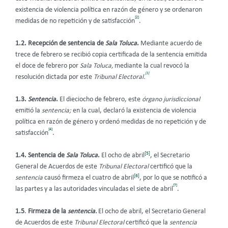
existencia de violencia política en razón de género y se ordenaron
[2]
medidas de no repetición y de satisfacción
.
1.2. Recepción de sentencia de
Sala Toluca
.
Mediante acuerdo de
trece de febrero se recibió copia certificada de la sentencia emitida
el doce de febrero por
Sala Toluca,
mediante la cual revocó la
[3]
resolución dictada por este
Tribunal Electoral.
1.3.
Sentencia
.
El dieciocho de febrero, este
órgano jurisdiccional
emitió la
sentencia;
en la cual, declaró la existencia de violencia
política en razón de género y ordenó medidas de no repetición y de
[4]
satisfacción
.
[5]
1.4.
Sentencia de
Sala Toluca
.
El ocho de abril
, el Secretario
General de Acuerdos de este
Tribunal Electoral
certificó que la
[6]
sentencia
causó firmeza el cuatro de abril
, por lo que se notificó a
[7]
las partes y a las autoridades vinculadas el siete de abril
.
1.5
.
Firmeza de la
sentencia.
El ocho de abril, el Secretario General
de Acuerdos de este
Tribunal Electoral
certificó que la
sentencia