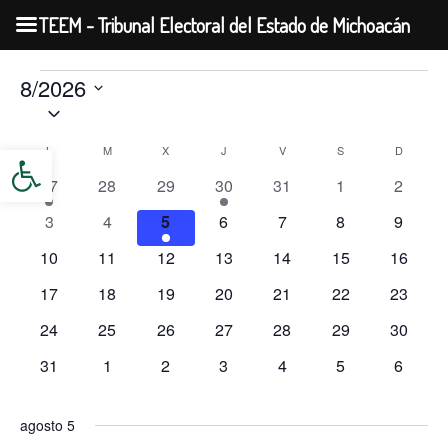
TEEM - Tribunal Electoral del Estado de Michoacán
LUNES
MARTES
MIÉRCOLES
JUEVES
VIERNES
SÁBADO
DOMIN
8/2026
Eventos
Selecciona
la
L
M
X
J
V
S
D
Abrir barra de herramientas
Calendario
fecha.
1
0
0
1
0
0
0
27
28
29
30
31
1
2
de
evento
eventos
eventos
evento
eventos
eventos
evento
Eventos
0
0
1
0
0
0
0
3
4
5
6
7
8
9
eventos
eventos
evento
eventos
eventos
eventos
evento
0
0
0
0
0
0
0
10
11
12
13
14
15
16
eventos
eventos
eventos
eventos
eventos
eventos
eventos
0
0
0
0
0
0
0
17
18
19
20
21
22
23
eventos
eventos
eventos
eventos
eventos
eventos
eventos
0
0
0
0
0
0
0
24
25
26
27
28
29
30
eventos
eventos
eventos
eventos
eventos
eventos
eventos
0
0
0
0
0
0
0
31
1
2
3
4
5
6
eventos
eventos
eventos
eventos
eventos
eventos
evento
agosto 5