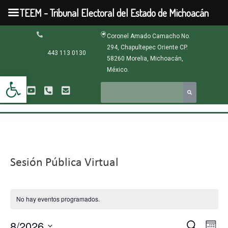
Ir
TEEM - Tribunal Electoral del Estado de Michoacán
al
contenido
Coronel Amado Camacho No.
294, Chapultepec Oriente CP.
443 113 0130
58260 Morelia, Michoacán,
México.
Abrir barra de herramientas
Sesión Pública Virtual
No hay eventos programados.
8/2026
Navega
Nav
Buscar