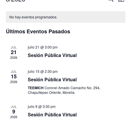
Mes
de
Selecciona
de
Calendario
vis
la
búsque
No hay eventos programados.
fecha.
de
de
y
Eve
Eventos
Últimos Eventos Pasados
vistas
de
julio 21 @ 3:00 pm
JUL
21
Event
Sesión Pública Virtual
2026
julio 15 @ 2:30 pm
JUL
15
Sesión Pública Virtual
2026
TEEMICH
Coronel Amado Camacho No. 294,
Chapultepec Oriente, Morelia
julio 9 @ 3:30 pm
JUL
9
Sesión Pública Virtual
2026